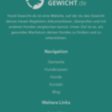
Hund-Gewicht.de ist eine Website, auf der du das Gewicht
deines treuen Begleiters dokumentieren, überprüfen und mit
anderen Hunden vergleichen kannst. Unser Ziel ist es, ein
gesundes Wachstum deines Hundes zu fördern und zu
unterstützen.
Navigation
Startseite
Hunderassen
Hunde
Kontakt
Blog
Weitere Links