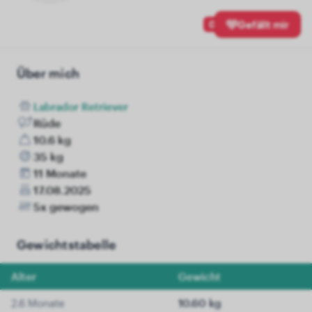
0
Gefällt mir
Über mich
Labrador Retriever
Rüde
10.6 kg
35 kg
11 Monate
17.08.2025
5x gewogen
Gewichtstabelle
Alter
Gewicht
2.6 Monate
10.60 kg