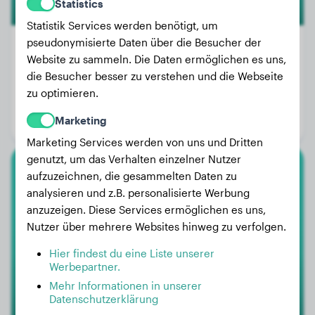
Statistics
Statistik Services werden benötigt, um
pseudonymisierte Daten über die Besucher der
Website zu sammeln. Die Daten ermöglichen es uns,
die Besucher besser zu verstehen und die Webseite
Gewicht:
4 kg
zu optimieren.
Alter:
3 Jahre, 7 Monate
Marketing
Geschlecht:
Hündinn
Marketing Services werden von uns und Dritten
genutzt, um das Verhalten einzelner Nutzer
aufzuzeichnen, die gesammelten Daten zu
American Bully
analysieren und z.B. personalisierte Werbung
anzuzeigen. Diese Services ermöglichen es uns,
Zamba
Nutzer über mehrere Websites hinweg zu verfolgen.
Hier findest du eine Liste unserer
Werbepartner.
Mehr Informationen in unserer
Datenschutzerklärung