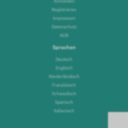
Anmelden
Registrieren
Impressum
Datenschutz
AGB
Sprachen
Deutsch
Englisch
Niederländisch
Französisch
Schwedisch
Spanisch
Italienisch