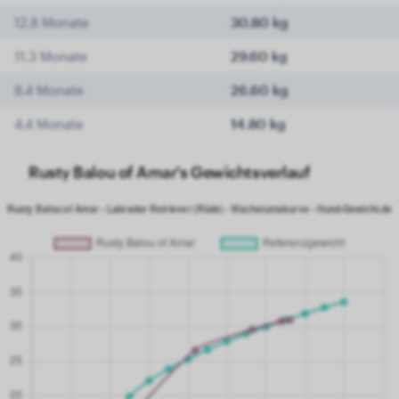
12.8 Monate
30.80 kg
11.3 Monate
29.60 kg
8.4 Monate
26.60 kg
4.4 Monate
14.80 kg
Rusty Balou of Amar's Gewichtsverlauf