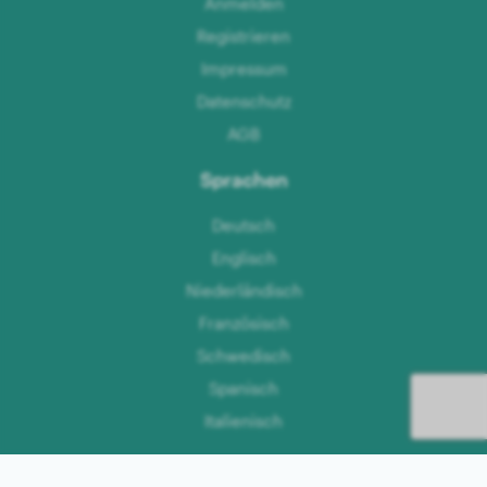
Anmelden
Registrieren
Impressum
Datenschutz
AGB
Sprachen
Deutsch
Englisch
Niederländisch
Französisch
Schwedisch
Spanisch
Italienisch