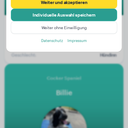
Weiter und akzeptieren
Individuelle Auswahl speichern
Weiter ohne Einwilligung
Gewicht:
Keine Daten
Datenschutz
Impressum
Alter:
2 Jahre, 10 Monate
Geschlecht:
Hündinn
Cocker Spaniel
Billie