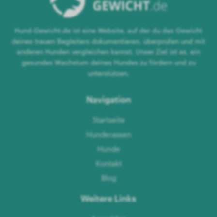
Hund-Gewicht.de ist eine Website, auf der du das Gewicht
deines treuen Begleiters dokumentieren, überprüfen und mit
anderen Hunden vergleichen kannst. Unser Ziel ist es, ein
gesundes Wachstum deines Hundes zu fördern und zu
unterstützen.
Navigation
Startseite
Hunderassen
Hunde
Kontakt
Blog
Weitere Links