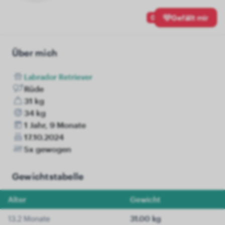
0
Gefällt mir
Über mich
Labrador Retriever
Rüde
31 kg
34 kg
1 Jahr, 9 Monate
17.10.2024
5x gewogen
Gewichtstabelle
Alter
Gewicht
13.2 Monate
31.00 kg