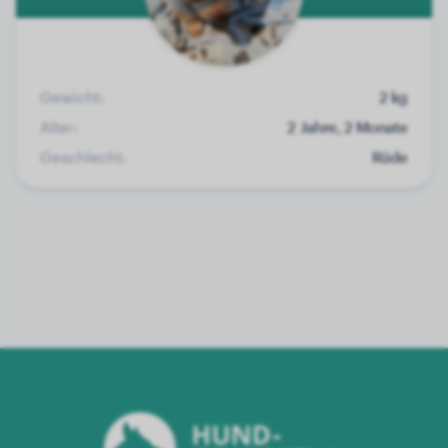
Gewicht:
2 kg
Alter:
2 Jahre, 2 Monate
Geschlecht:
Rüde