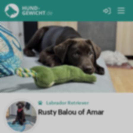
Labrador Retriever
Rusty Balou of Amar