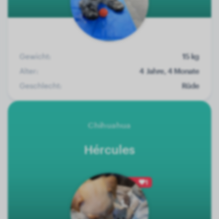
Gewicht:
15 kg
Alter:
4 Jahre, 4 Monate
Geschlecht:
Rüde
Chihuahua
Hércules
1