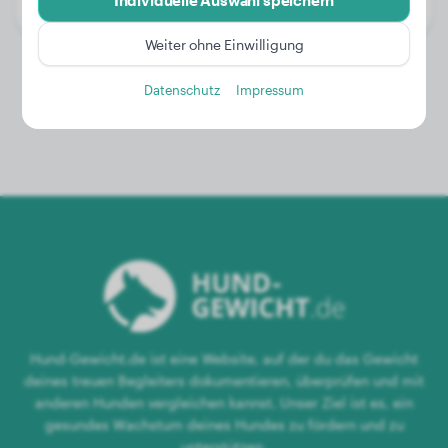
Individuelle Auswahl speichern
Geschlecht:
Hündinn
Weiter ohne Einwilligung
Datenschutz
Impressum
Hund-Gewicht.de ist eine Website, auf der du das Gewicht
deines treuen Begleiters dokumentieren, überprüfen und mit
anderen Hunden vergleichen kannst. Unser Ziel ist es, ein
gesundes Wachstum deines Hundes zu fördern und zu
unterstützen.