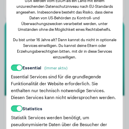
USA werden vom EuGH als ein Land mit einem
Alter:
2 Jahre, 8 Monate
unzureichenden Datenschutzniveau nach EU-Standards
Geschlecht:
Hündinn
angesehen. Insbesondere besteht das Risiko, dass deine
Daten von US-Behörden zu Kontroll- und
Überwachungszwecken verarbeitet werden, unter
Umständen ohne die Möglichkeit eines Rechtsbehelfs.
Labrador Retriever
Du bist unter 16 Jahre alt? Dann kannst du nicht in optionale
Services einwilligen. Du kannst deine Eltern oder
Kira sasha
Erziehungsberechtigten bitten, mit dir in diese Services
einzuwilligen.
Essential
(Immer aktiv)
1
Essential Services sind für die grundlegende
Funktionalität der Website erforderlich. Sie
enthalten nur technisch notwendige Services.
Diesen Services kann nicht widersprochen werden.
Statistics
Statistik Services werden benötigt, um
Gewicht:
5 kg
pseudonymisierte Daten über die Besucher der
Alter:
1 Jahr, 8 Monate