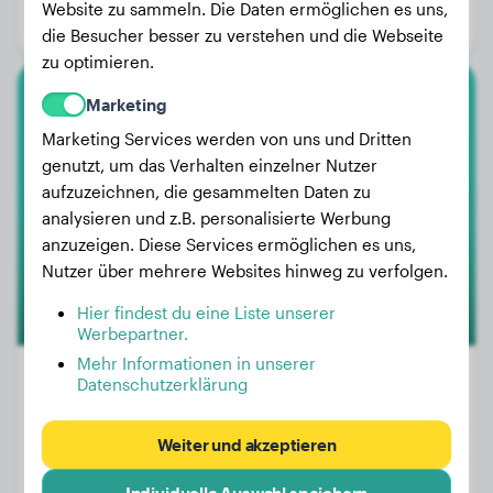
Website zu sammeln. Die Daten ermöglichen es uns,
Geschlecht:
Hündinn
die Besucher besser zu verstehen und die Webseite
zu optimieren.
Marketing
Pomsky
Marketing Services werden von uns und Dritten
Lilo
genutzt, um das Verhalten einzelner Nutzer
aufzuzeichnen, die gesammelten Daten zu
analysieren und z.B. personalisierte Werbung
1
anzuzeigen. Diese Services ermöglichen es uns,
Nutzer über mehrere Websites hinweg zu verfolgen.
Hier findest du eine Liste unserer
Werbepartner.
Mehr Informationen in unserer
Datenschutzerklärung
Gewicht:
8 kg
Weiter und akzeptieren
Alter:
3 Jahre, 4 Monate