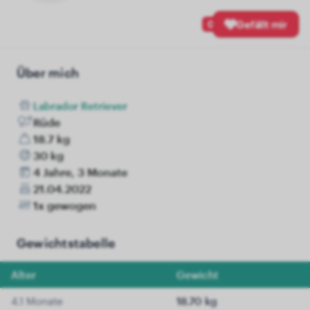
0
Gefällt mir
Über mich
Labrador Retriever
Rüde
18.7 kg
30 kg
4 Jahre, 3 Monate
21.04.2022
1x gewogen
Gewichtstabelle
Alter
Gewicht
4.1 Monate
18.70 kg