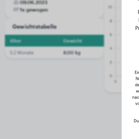
09.06.2023
1x gewogen
Gewichtstabelle
P
Alter
Gewicht
5.2 Monate
8.00 kg
Ei
N
de
w
nac
v
Du