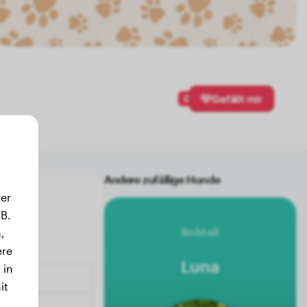
0
Gefällt mir
Andere zufällige Hunde
er
B.
Bobtail
,
ere
Luna
 in
it
.