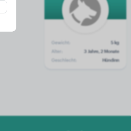
Gewicht:
5 kg
Alter:
3 Jahre, 2 Monate
Geschlecht:
Hündinn