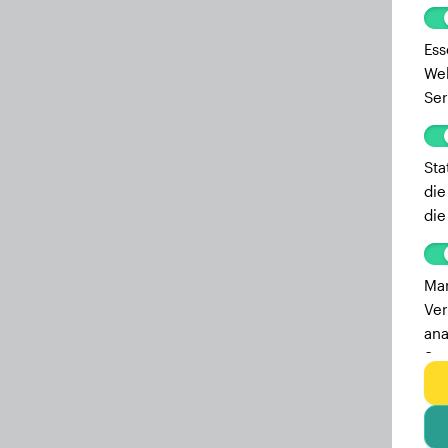
Ess
Web
Ser
Sta
die
die
Mar
Ver
ana
Ser
zu 