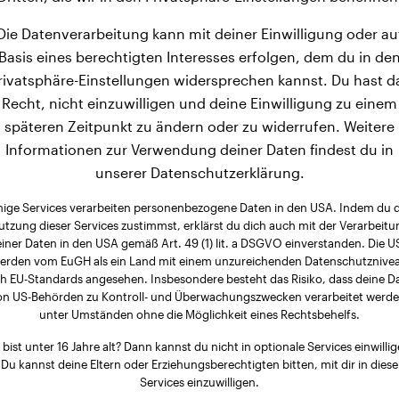
Die Datenverarbeitung kann mit deiner Einwilligung oder au
Basis eines berechtigten Interesses erfolgen, dem du in de
rivatsphäre-Einstellungen widersprechen kannst. Du hast d
Recht, nicht einzuwilligen und deine Einwilligung zu einem
späteren Zeitpunkt zu ändern oder zu widerrufen. Weitere
Informationen zur Verwendung deiner Daten findest du in
unserer Datenschutzerklärung.
nige Services verarbeiten personenbezogene Daten in den USA. Indem du 
utzung dieser Services zustimmst, erklärst du dich auch mit der Verarbeitu
iner Daten in den USA gemäß Art. 49 (1) lit. a DSGVO einverstanden. Die 
erden vom EuGH als ein Land mit einem unzureichenden Datenschutznive
h EU-Standards angesehen. Insbesondere besteht das Risiko, dass deine D
on US-Behörden zu Kontroll- und Überwachungszwecken verarbeitet werde
unter Umständen ohne die Möglichkeit eines Rechtsbehelfs.
 bist unter 16 Jahre alt? Dann kannst du nicht in optionale Services einwillig
Du kannst deine Eltern oder Erziehungsberechtigten bitten, mit dir in diese
Services einzuwilligen.