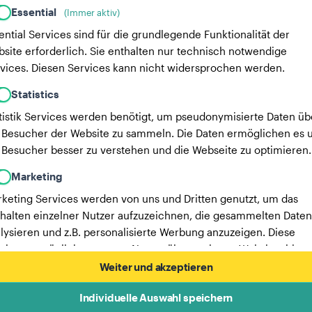
Essential
(Immer aktiv)
ential Services sind für die grundlegende Funktionalität der
site erforderlich. Sie enthalten nur technisch notwendige
vices. Diesen Services kann nicht widersprochen werden.
Statistics
tistik Services werden benötigt, um pseudonymisierte Daten üb
 Besucher der Website zu sammeln. Die Daten ermöglichen es u
 Besucher besser zu verstehen und die Webseite zu optimieren.
Marketing
keting Services werden von uns und Dritten genutzt, um das
halten einzelner Nutzer aufzuzeichnen, die gesammelten Daten
lysieren und z.B. personalisierte Werbung anzuzeigen. Diese
vices ermöglichen es uns, Nutzer über mehrere Websites hinw
verfolgen.
Weiter und akzeptieren
Hier findest du eine Liste unserer Werbepartner.
Individuelle Auswahl speichern
Mehr Informationen in unserer Datenschutzerklärung