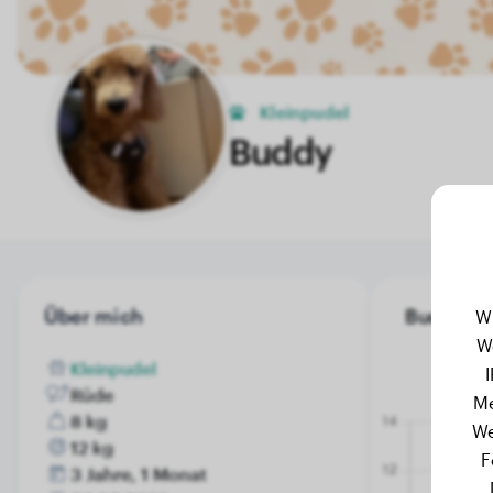
Kleinpudel
Buddy
Über mich
Buddy's G
W
W
Kleinpudel
Rüde
Me
8 kg
We
12 kg
F
3 Jahre, 1 Monat