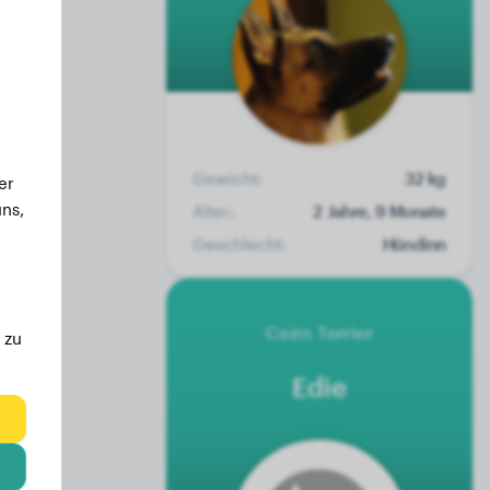
Gewicht:
32 kg
er
ns,
Alter:
2 Jahre, 9 Monate
Geschlecht:
Hündinn
Cairn Terrier
 zu
Edie
eg