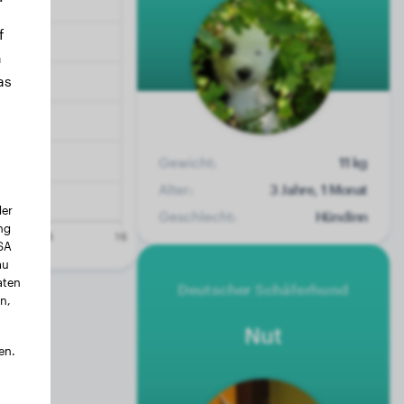
f
n
as
Gewicht:
11 kg
Alter:
3 Jahre, 1 Monat
der
Geschlecht:
Hündinn
ng
USA
au
aten
Deutscher Schäferhund
n,
Nut
en.