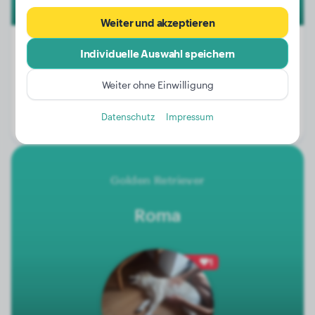
Weiter und akzeptieren
Individuelle Auswahl speichern
Gewicht:
40 kg
Weiter ohne Einwilligung
Alter:
3 Jahre, 3 Monate
Datenschutz
Impressum
Geschlecht:
Hündinn
Golden Retriever
Roma
1