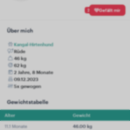
2
Gefällt mir
Über mich
Kangal-Hirtenhund
Rüde
46 kg
62 kg
2 Jahre, 8 Monate
09.12.2023
5x gewogen
Gewichtstabelle
Alter
Gewicht
11.1 Monate
46.00 kg