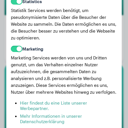
Statistics
Statistik Services werden benötigt, um
pseudonymisierte Daten über die Besucher der
Website zu sammeln. Die Daten ermöglichen es uns,
die Besucher besser zu verstehen und die Webseite
Gewicht:
14 kg
zu optimieren.
Alter:
3 Jahre, 5 Monate
Marketing
Geschlecht:
Rüde
Marketing Services werden von uns und Dritten
genutzt, um das Verhalten einzelner Nutzer
aufzuzeichnen, die gesammelten Daten zu
Berner Sennenhund
analysieren und z.B. personalisierte Werbung
anzuzeigen. Diese Services ermöglichen es uns,
Lotte
Nutzer über mehrere Websites hinweg zu verfolgen.
Hier findest du eine Liste unserer
Werbepartner.
Mehr Informationen in unserer
Datenschutzerklärung