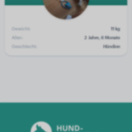
Gewicht:
11 kg
Alter:
2 Jahre, 6 Monate
Geschlecht:
Hündinn