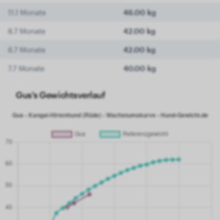
11.1 Monate
46.00 kg
8.7 Monate
42.00 kg
8.7 Monate
42.00 kg
7.7 Monate
40.00 kg
Gus's Gewichtsverlauf