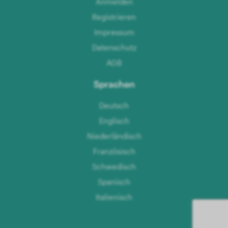
Anmelden
Registrieren
Impressum
Datenschutz
AGB
Sprachen
Deutsch
Englisch
Niederländisch
Französisch
Schwedisch
Spanisch
Italienisch