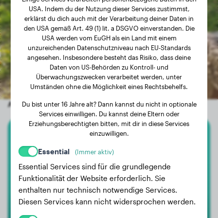
USA. Indem du der Nutzung dieser Services zustimmst,
erklärst du dich auch mit der Verarbeitung deiner Daten in
den USA gemäß Art. 49 (1) lit. a DSGVO einverstanden. Die
USA werden vom EuGH als ein Land mit einem
unzureichenden Datenschutzniveau nach EU-Standards
angesehen. Insbesondere besteht das Risiko, dass deine
Daten von US-Behörden zu Kontroll- und
Überwachungszwecken verarbeitet werden, unter
Umständen ohne die Möglichkeit eines Rechtsbehelfs.
Andere zufällige Hunde
Du bist unter 16 Jahre alt? Dann kannst du nicht in optionale
Services einwilligen. Du kannst deine Eltern oder
Erziehungsberechtigten bitten, mit dir in diese Services
einzuwilligen.
Cane Corso
Essential
(Immer aktiv)
Wesley
Essential Services sind für die grundlegende
Funktionalität der Website erforderlich. Sie
enthalten nur technisch notwendige Services.
Diesen Services kann nicht widersprochen werden.