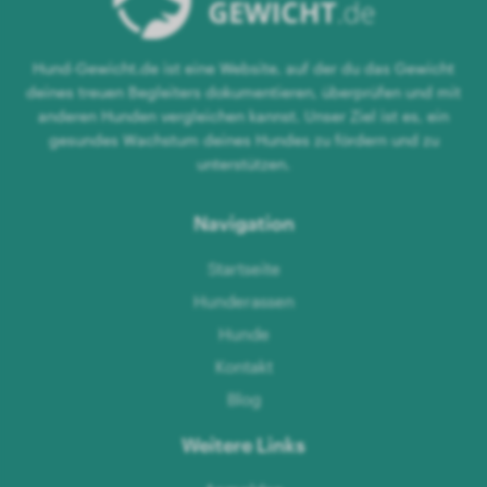
Hund-Gewicht.de ist eine Website, auf der du das Gewicht
deines treuen Begleiters dokumentieren, überprüfen und mit
anderen Hunden vergleichen kannst. Unser Ziel ist es, ein
gesundes Wachstum deines Hundes zu fördern und zu
unterstützen.
Navigation
Startseite
Hunderassen
Hunde
Kontakt
Blog
Weitere Links