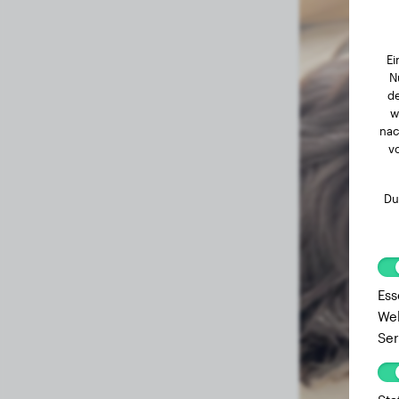
Ei
N
de
w
nac
v
Du
Ess
Web
Ser