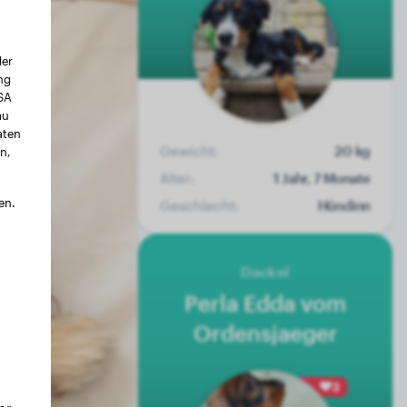
der
ng
USA
au
aten
Gewicht:
20 kg
n,
Alter:
1 Jahr, 7 Monate
en.
Geschlecht:
Hündinn
Dackel
Perla Edda vom
Ordensjaeger
3