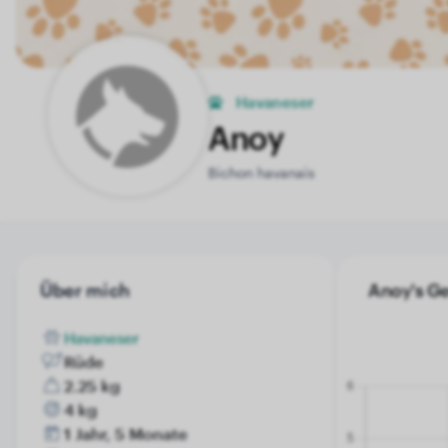
Havaneser
Anoy
Bichon havanais
Über mich
Anoy's Ge
Havaneser
Rüde
2.25 kg
4 kg
1 Jahr, 5 Monate