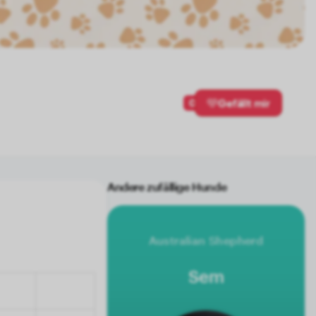
0
Gefällt mir
Andere zufällige Hunde
Australian Shepherd
Sem