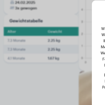
24.02.2025
3x gewogen
Gewichtstabelle
W
Alter
Gewicht
W
7.3 Monate
2.25 kg
Me
7.3 Monate
2.25 kg
We
4.1 Monate
1.67 kg
F
P