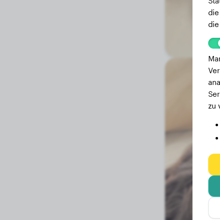
Sta
die
die
Mar
Ver
ana
Ser
zu 