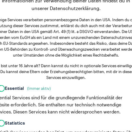
Informationen zur Verwendung deiner Daten findest du in
unserer Datenschutzerklärung.
nige Services verarbeiten personenbezogene Daten in den USA. Indem du 
utzung dieser Services zustimmst, erklärst du dich auch mit der Verarbeitu
iner Daten in den USA gemäß Art. 49 (1) lit. a DSGVO einverstanden. Die 
erden vom EuGH als ein Land mit einem unzureichenden Datenschutznive
h EU-Standards angesehen. Insbesondere besteht das Risiko, dass deine D
on US-Behörden zu Kontroll- und Überwachungszwecken verarbeitet werde
unter Umständen ohne die Möglichkeit eines Rechtsbehelfs.
 bist unter 16 Jahre alt? Dann kannst du nicht in optionale Services einwillig
Du kannst deine Eltern oder Erziehungsberechtigten bitten, mit dir in diese
Services einzuwilligen.
Essential
(Immer aktiv)
ential Services sind für die grundlegende Funktionalität der
site erforderlich. Sie enthalten nur technisch notwendige
vices. Diesen Services kann nicht widersprochen werden.
Statistics