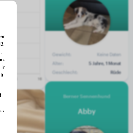
er
B.
,
Gewicht:
Keine Daten
ere
Alter:
5 Jahre, 1 Monat
 in
Geschlecht:
Rüde
it
.
f
Berner Sennenhund
n
Abby
as