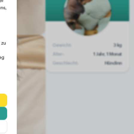
er
ns,
 zu
Gewicht:
3 kg
Alter:
1 Jahr, 1 Monat
eg
Geschlecht:
Hündinn