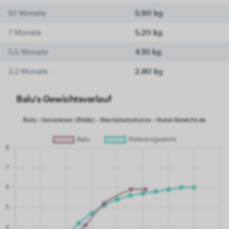
9.1 Monate
5.90 kg
7 Monate
5.20 kg
5.5 Monate
4.10 kg
3.2 Monate
2.80 kg
Balu's Gewichtsverlauf