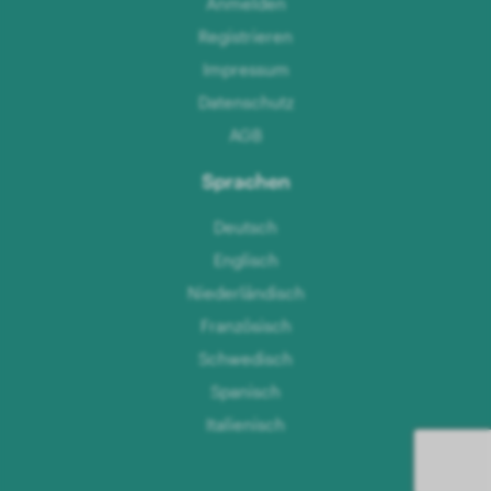
Anmelden
Registrieren
Impressum
Datenschutz
AGB
Sprachen
Deutsch
Englisch
Niederländisch
Französisch
Schwedisch
Spanisch
Italienisch