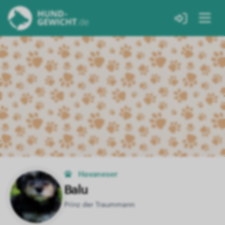
Havaneser
Balu
Prinz der Traummann