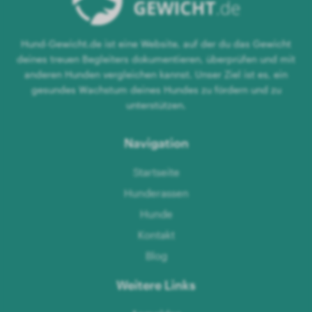
Hund-Gewicht.de ist eine Website, auf der du das Gewicht
deines treuen Begleiters dokumentieren, überprüfen und mit
anderen Hunden vergleichen kannst. Unser Ziel ist es, ein
gesundes Wachstum deines Hundes zu fördern und zu
unterstützen.
Navigation
Startseite
Hunderassen
Hunde
Kontakt
Blog
Weitere Links