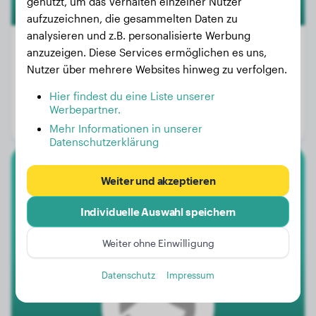
genutzt, um das Verhalten einzelner Nutzer
aufzuzeichnen, die gesammelten Daten zu
analysieren und z.B. personalisierte Werbung
anzuzeigen. Diese Services ermöglichen es uns,
Nutzer über mehrere Websites hinweg zu verfolgen.
Gewicht:
15 kg
Hier findest du eine Liste unserer
Alter:
4 Jahre, 2 Monate
Werbepartner.
Geschlecht:
Hündinn
Mehr Informationen in unserer
Datenschutzerklärung
Labrador Retriever
Weiter und akzeptieren
Individuelle Auswahl speichern
Saxa
Weiter ohne Einwilligung
1
Datenschutz
Impressum