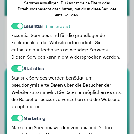
Services einwilligen. Du kannst deine Eltern oder
Erziehungsberechtigten bitten, mit dir in diese Services
einzuwilligen.
Essential
(Immer aktiv)
Essential Services sind für die grundlegende
Gewicht:
16 kg
Funktionalität der Website erforderlich. Sie
Alter:
2 Jahre, 6 Monate
enthalten nur technisch notwendige Services.
Diesen Services kann nicht widersprochen werden.
Geschlecht:
Rüde
Statistics
Statistik Services werden benötigt, um
Lagotto Romagnolo
pseudonymisierte Daten über die Besucher der
Website zu sammeln. Die Daten ermöglichen es uns,
Holly
die Besucher besser zu verstehen und die Webseite
zu optimieren.
Marketing
Marketing Services werden von uns und Dritten