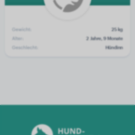
Gewicht:
25 kg
Alter:
2 Jahre, 9 Monate
Geschlecht:
Hündinn