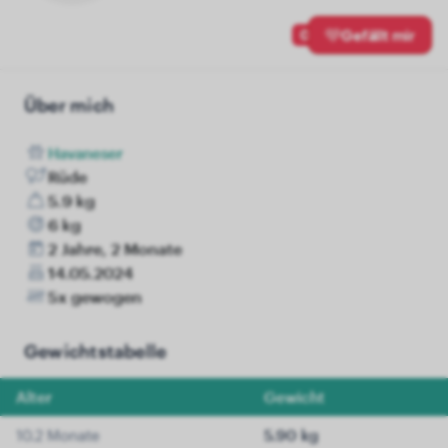
0
Gefällt mir
Über mich
Havaneser
Rüde
5.9 kg
6 kg
2 Jahre, 2 Monate
14.05.2024
5x gewogen
Gewichtstabelle
Alter
Gewicht
10.2 Monate
5.90 kg