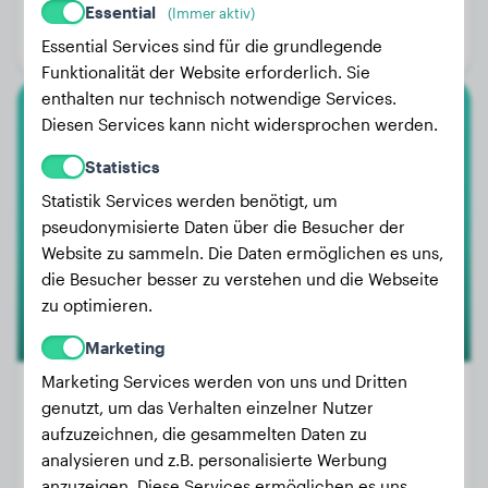
Alter:
3 Jahre, 8 Monate
Essential
(Immer aktiv)
Geschlecht:
Hündinn
Essential Services sind für die grundlegende
Funktionalität der Website erforderlich. Sie
enthalten nur technisch notwendige Services.
Diesen Services kann nicht widersprochen werden.
American Staffordshire Terrier
Statistics
Scooper
Statistik Services werden benötigt, um
pseudonymisierte Daten über die Besucher der
Website zu sammeln. Die Daten ermöglichen es uns,
1
die Besucher besser zu verstehen und die Webseite
zu optimieren.
Marketing
Marketing Services werden von uns und Dritten
genutzt, um das Verhalten einzelner Nutzer
aufzuzeichnen, die gesammelten Daten zu
Gewicht:
33 kg
analysieren und z.B. personalisierte Werbung
Alter:
3 Jahre, 10 Monate
anzuzeigen. Diese Services ermöglichen es uns,