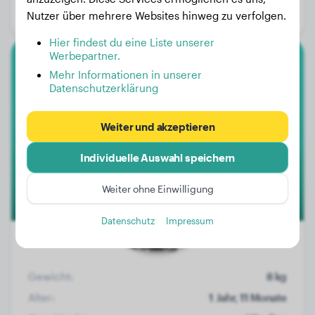
Nutzer über mehrere Websites hinweg zu verfolgen.
Geschlecht:
Rüde
Hier findest du eine Liste unserer
Werbepartner.
Cane Corso
Mehr Informationen in unserer
Datenschutzerklärung
Äfrikha
Weiter und akzeptieren
Individuelle Auswahl speichern
Weiter ohne Einwilligung
Datenschutz
Impressum
Gewicht:
8 kg
Alter:
1 Jahr, 11 Monate