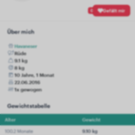
0
Gefällt mir
Über mich
Havaneser
Rüde
9.1 kg
8 kg
10 Jahre, 1 Monat
22.06.2016
1x gewogen
Gewichtstabelle
Alter
Gewicht
100.2 Monate
9.10 kg