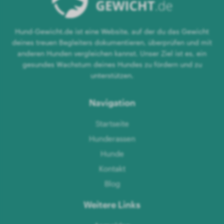
Hund-Gewicht.de ist eine Website, auf der du das Gewicht
deines treuen Begleiters dokumentieren, überprüfen und mit
anderen Hunden vergleichen kannst. Unser Ziel ist es, ein
gesundes Wachstum deines Hundes zu fördern und zu
unterstützen.
Navigation
Startseite
Hunderassen
Hunde
Kontakt
Blog
Weitere Links