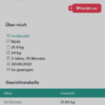
0
Gefällt mir
Über mich
Großpudel
Rüde
21.9 kg
24 kg
3 Jahre, 10 Monate
30.09.2022
5x gewogen
Gewichtstabelle
Alter
Gewicht
9.4 Monate
21.90 kg