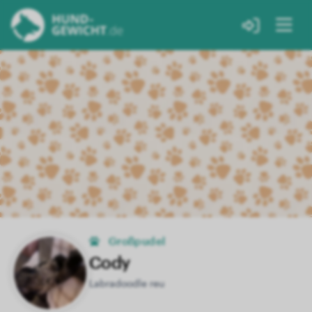
Großpudel
Cody
Labradoodle reu