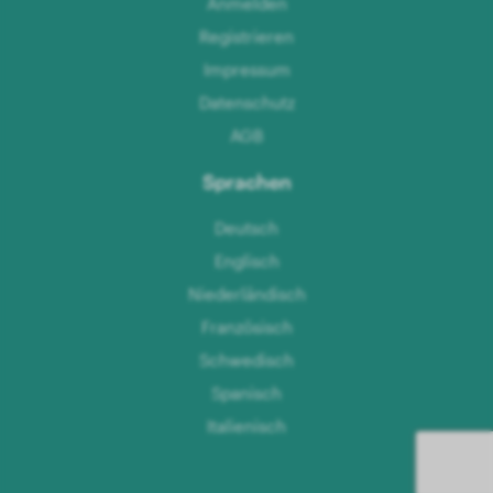
Anmelden
Registrieren
Impressum
Datenschutz
AGB
Sprachen
Deutsch
Englisch
Niederländisch
Französisch
Schwedisch
Spanisch
Italienisch