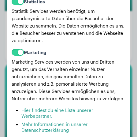
Statistics
Statistik Services werden benötigt, um
pseudonymisierte Daten über die Besucher der
Website zu sammeln. Die Daten ermöglichen es uns,
die Besucher besser zu verstehen und die Webseite
Gewicht:
3 kg
zu optimieren.
Alter:
2 Jahre, 2 Monate
Marketing
Geschlecht:
Hündinn
Marketing Services werden von uns und Dritten
genutzt, um das Verhalten einzelner Nutzer
aufzuzeichnen, die gesammelten Daten zu
Australian Shepherd
analysieren und z.B. personalisierte Werbung
anzuzeigen. Diese Services ermöglichen es uns,
Happy
Nutzer über mehrere Websites hinweg zu verfolgen.
Hier findest du eine Liste unserer
1
Werbepartner.
Mehr Informationen in unserer
Datenschutzerklärung