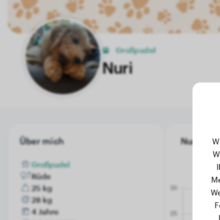
Großpudel
Nuri
Über mich
Nuri's Ge
W
W
Großpudel
Rüde
Me
25 kg
We
28 kg
F
4 Jahre