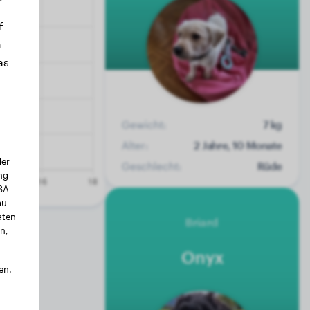
f
n
as
Gewicht:
7 kg
Alter:
2 Jahre, 10 Monate
der
Geschlecht:
Rüde
ng
USA
au
aten
Briard
n,
Onyx
en.