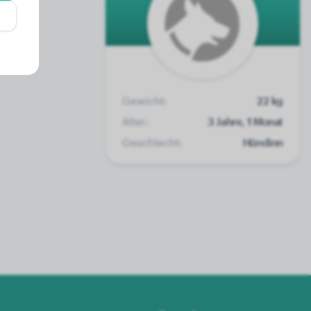
Gewicht:
22 kg
Alter:
3 Jahre, 1 Monat
Geschlecht:
Hündinn