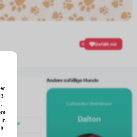
0
Gefällt mir
Andere zufällige Hunde
er
B.
Labrador Retriever
,
ere
Dalton
 in
it
.