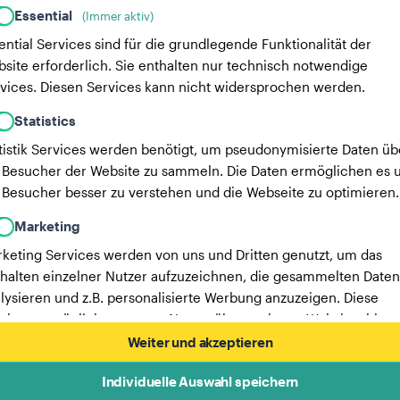
Essential
(Immer aktiv)
ential Services sind für die grundlegende Funktionalität der
site erforderlich. Sie enthalten nur technisch notwendige
vices. Diesen Services kann nicht widersprochen werden.
Statistics
tistik Services werden benötigt, um pseudonymisierte Daten üb
 Besucher der Website zu sammeln. Die Daten ermöglichen es u
 Besucher besser zu verstehen und die Webseite zu optimieren.
Marketing
keting Services werden von uns und Dritten genutzt, um das
halten einzelner Nutzer aufzuzeichnen, die gesammelten Daten
lysieren und z.B. personalisierte Werbung anzuzeigen. Diese
vices ermöglichen es uns, Nutzer über mehrere Websites hinw
verfolgen.
Weiter und akzeptieren
Hier findest du eine Liste unserer Werbepartner.
Individuelle Auswahl speichern
Mehr Informationen in unserer Datenschutzerklärung