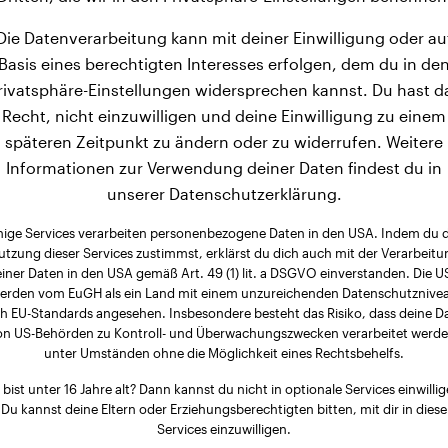
Die Datenverarbeitung kann mit deiner Einwilligung oder au
Basis eines berechtigten Interesses erfolgen, dem du in de
rivatsphäre-Einstellungen widersprechen kannst. Du hast d
Recht, nicht einzuwilligen und deine Einwilligung zu einem
späteren Zeitpunkt zu ändern oder zu widerrufen. Weitere
Informationen zur Verwendung deiner Daten findest du in
unserer Datenschutzerklärung.
nige Services verarbeiten personenbezogene Daten in den USA. Indem du 
utzung dieser Services zustimmst, erklärst du dich auch mit der Verarbeitu
iner Daten in den USA gemäß Art. 49 (1) lit. a DSGVO einverstanden. Die 
erden vom EuGH als ein Land mit einem unzureichenden Datenschutznive
h EU-Standards angesehen. Insbesondere besteht das Risiko, dass deine D
on US-Behörden zu Kontroll- und Überwachungszwecken verarbeitet werde
unter Umständen ohne die Möglichkeit eines Rechtsbehelfs.
 bist unter 16 Jahre alt? Dann kannst du nicht in optionale Services einwillig
Du kannst deine Eltern oder Erziehungsberechtigten bitten, mit dir in diese
Services einzuwilligen.