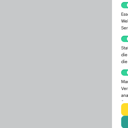
5.5 Monate
16.80 kg
Ess
5.2 Monate
16.00 kg
Web
Ser
4.9 Monate
15.20 kg
4.7 Monate
14.20 kg
Sta
4.4 Monate
13.90 kg
die
die
4.2 Monate
12.60 kg
4 Monate
11.70 kg
Mar
3.7 Monate
10.80 kg
Ver
3.5 Monate
10.00 kg
ana
Ser
3.2 Monate
8.50 kg
zu 
2.8 Monate
7.20 kg
2.7 Monate
6.80 kg