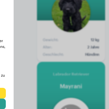
Gewicht:
12 kg
er
ns,
Alter:
2 Jahre
Geschlecht:
Hündinn
Labrador Retriever
 zu
Mayrani
eg