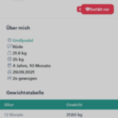
0
Gefällt mir
Über mich
Großpudel
Rüde
21.6 kg
25 kg
4 Jahre, 10 Monate
29.09.2021
2x gewogen
Gewichtstabelle
Alter
Gewicht
13 Monate
21.60 kg