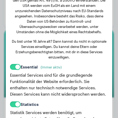
den USA gemäß Art. 49 (1) lit. a DSGVO einverstanden. Die
Gewicht:
Keine Daten
USA werden vom EuGH als ein Land mit einem
unzureichenden Datenschutzniveau nach EU-Standards
Alter:
2 Jahre
angesehen. Insbesondere besteht das Risiko, dass deine
Geschlecht:
Rüde
Daten von US-Behörden zu Kontroll- und
Überwachungszwecken verarbeitet werden, unter
Umständen ohne die Möglichkeit eines Rechtsbehelfs.
Dogo Canario
Du bist unter 16 Jahre alt? Dann kannst du nicht in optionale
Services einwilligen. Du kannst deine Eltern oder
Erziehungsberechtigten bitten, mit dir in diese Services
Tyson
einzuwilligen.
Essential
(Immer aktiv)
Essential Services sind für die grundlegende
Funktionalität der Website erforderlich. Sie
enthalten nur technisch notwendige Services.
Diesen Services kann nicht widersprochen werden.
Statistics
Statistik Services werden benötigt, um