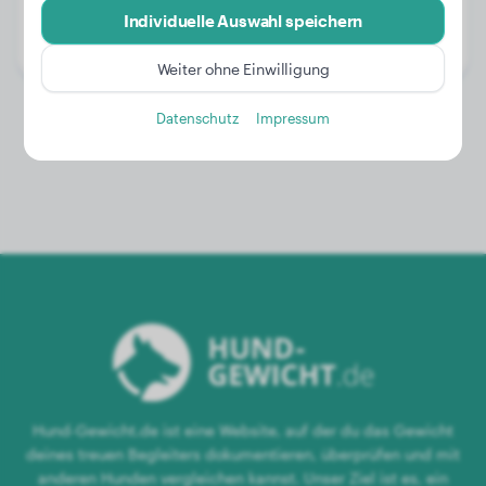
Alter:
2 Jahre, 6 Monate
Individuelle Auswahl speichern
Geschlecht:
Hündinn
Weiter ohne Einwilligung
Datenschutz
Impressum
Hund-Gewicht.de ist eine Website, auf der du das Gewicht
deines treuen Begleiters dokumentieren, überprüfen und mit
anderen Hunden vergleichen kannst. Unser Ziel ist es, ein