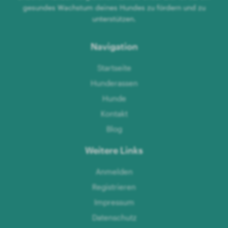
gesundes Wachstum deines Hundes zu fördern und zu
unterstützen.
Navigation
Startseite
Hunderassen
Hunde
Kontakt
Blog
Weitere Links
Anmelden
Registrieren
Impressum
Datenschutz