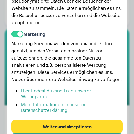
Gewicht:
23 kg
pseudonymisierte Daten über die Besucher der
Website zu sammeln. Die Daten ermöglichen es uns,
Alter:
2 Jahre, 6 Monate
die Besucher besser zu verstehen und die Webseite
Geschlecht:
Rüde
zu optimieren.
Marketing
Golden Retriever
Marketing Services werden von uns und Dritten
genutzt, um das Verhalten einzelner Nutzer
Bailey
aufzuzeichnen, die gesammelten Daten zu
analysieren und z.B. personalisierte Werbung
anzuzeigen. Diese Services ermöglichen es uns,
1
Nutzer über mehrere Websites hinweg zu verfolgen.
Hier findest du eine Liste unserer
Werbepartner.
Mehr Informationen in unserer
Datenschutzerklärung
Weiter und akzeptieren
Gewicht:
11 kg