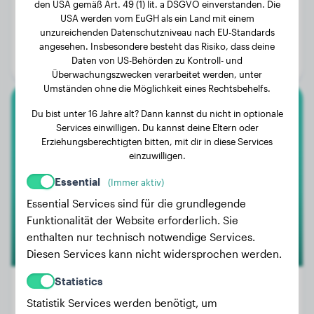
den USA gemäß Art. 49 (1) lit. a DSGVO einverstanden. Die
USA werden vom EuGH als ein Land mit einem
Gewicht:
29 kg
unzureichenden Datenschutzniveau nach EU-Standards
Alter:
4 Jahre
angesehen. Insbesondere besteht das Risiko, dass deine
Daten von US-Behörden zu Kontroll- und
Geschlecht:
Hündinn
Überwachungszwecken verarbeitet werden, unter
Umständen ohne die Möglichkeit eines Rechtsbehelfs.
Du bist unter 16 Jahre alt? Dann kannst du nicht in optionale
Malinois
Services einwilligen. Du kannst deine Eltern oder
Erziehungsberechtigten bitten, mit dir in diese Services
Tyson
einzuwilligen.
Essential
(Immer aktiv)
Essential Services sind für die grundlegende
Funktionalität der Website erforderlich. Sie
enthalten nur technisch notwendige Services.
Diesen Services kann nicht widersprochen werden.
Statistics
Statistik Services werden benötigt, um