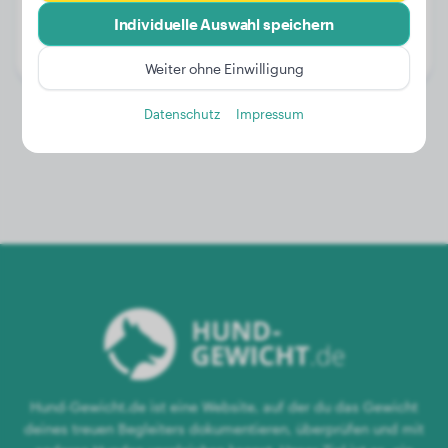
Alter:
2 Jahre, 8 Monate
Individuelle Auswahl speichern
Geschlecht:
Hündinn
Weiter ohne Einwilligung
Datenschutz
Impressum
Hund-Gewicht.de ist eine Website, auf der du das Gewicht
deines treuen Begleiters dokumentieren, überprüfen und mit