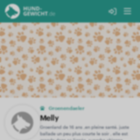
Groenendaeler
Melly
Groenland de 16 ans ,en pleine santé, juste
ballade un peu plus courte le soir , elle est