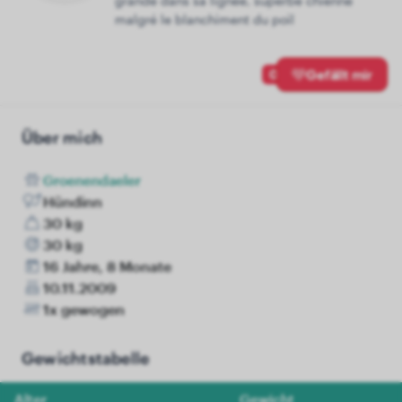
grande dans sa lignée, superbe chienne
malgré le blanchiment du poil
0
Gefällt mir
Über mich
Groenendaeler
Hündinn
30 kg
30 kg
16 Jahre, 8 Monate
10.11.2009
1x gewogen
Gewichtstabelle
Alter
Gewicht