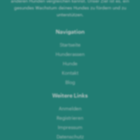
anderen Hunden vergleichen kannst. Unser Ziel ist es, ein
gesundes Wachstum deines Hundes zu fördern und zu
unterstützen.
Navigation
Startseite
Hunderassen
Hunde
Kontakt
Blog
Weitere Links
Anmelden
Registrieren
Impressum
Datenschutz