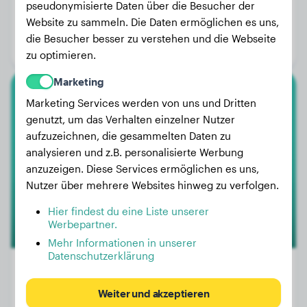
pseudonymisierte Daten über die Besucher der
Gewicht:
9 kg
Website zu sammeln. Die Daten ermöglichen es uns,
Alter:
2 Jahre, 4 Monate
die Besucher besser zu verstehen und die Webseite
Geschlecht:
Rüde
zu optimieren.
Marketing
Marketing Services werden von uns und Dritten
Englische Bulldogge
genutzt, um das Verhalten einzelner Nutzer
Kira
aufzuzeichnen, die gesammelten Daten zu
analysieren und z.B. personalisierte Werbung
anzuzeigen. Diese Services ermöglichen es uns,
Nutzer über mehrere Websites hinweg zu verfolgen.
Hier findest du eine Liste unserer
Werbepartner.
Mehr Informationen in unserer
Datenschutzerklärung
Weiter und akzeptieren
Gewicht:
16 kg