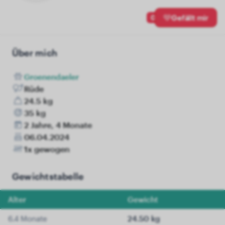
0
Gefällt mir
Über mich
Groenendaeler
Rüde
24.5 kg
35 kg
2 Jahre, 4 Monate
06.04.2024
1x gewogen
Gewichtstabelle
Alter
Gewicht
6.4 Monate
24.50 kg