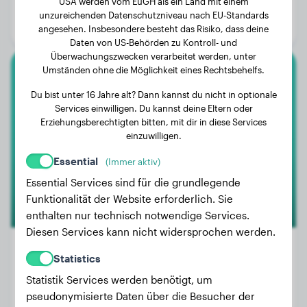
USA werden vom EuGH als ein Land mit einem
Alter:
3 Jahre
unzureichenden Datenschutzniveau nach EU-Standards
Geschlecht:
Rüde
angesehen. Insbesondere besteht das Risiko, dass deine
Daten von US-Behörden zu Kontroll- und
Überwachungszwecken verarbeitet werden, unter
Umständen ohne die Möglichkeit eines Rechtsbehelfs.
Zwergpudel
Du bist unter 16 Jahre alt? Dann kannst du nicht in optionale
Services einwilligen. Du kannst deine Eltern oder
Nori
Erziehungsberechtigten bitten, mit dir in diese Services
einzuwilligen.
Essential
(Immer aktiv)
Essential Services sind für die grundlegende
Funktionalität der Website erforderlich. Sie
enthalten nur technisch notwendige Services.
Diesen Services kann nicht widersprochen werden.
Statistics
Statistik Services werden benötigt, um
Gewicht:
5 kg
pseudonymisierte Daten über die Besucher der
Alter:
4 Jahre, 2 Monate