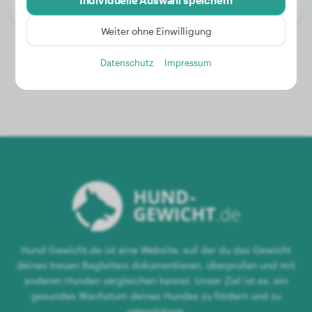
Individuelle Auswahl speichern
Geschlecht:
Hündinn
Weiter ohne Einwilligung
Datenschutz
Impressum
Hund-Gewicht.de ist eine Website, auf der du das Gewicht
deines treuen Begleiters dokumentieren, überprüfen und mit
anderen Hunden vergleichen kannst. Unser Ziel ist es, ein
gesundes Wachstum deines Hundes zu fördern und zu
unterstützen.