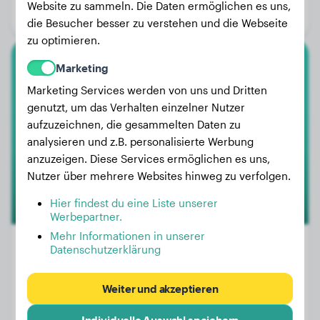
Website zu sammeln. Die Daten ermöglichen es uns,
Geschlecht:
Hündinn
die Besucher besser zu verstehen und die Webseite
zu optimieren.
Marketing
American Pit Bull Terrier
Marketing Services werden von uns und Dritten
Dana
genutzt, um das Verhalten einzelner Nutzer
aufzuzeichnen, die gesammelten Daten zu
analysieren und z.B. personalisierte Werbung
1
anzuzeigen. Diese Services ermöglichen es uns,
Nutzer über mehrere Websites hinweg zu verfolgen.
Hier findest du eine Liste unserer
Werbepartner.
Mehr Informationen in unserer
Datenschutzerklärung
Gewicht:
9 kg
Weiter und akzeptieren
Alter:
2 Jahre, 2 Monate