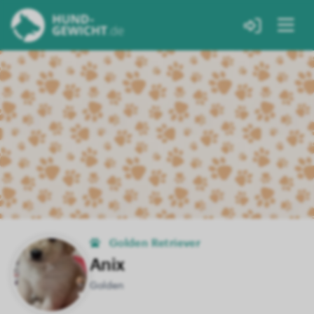
Golden Retriever
Anix
Golden