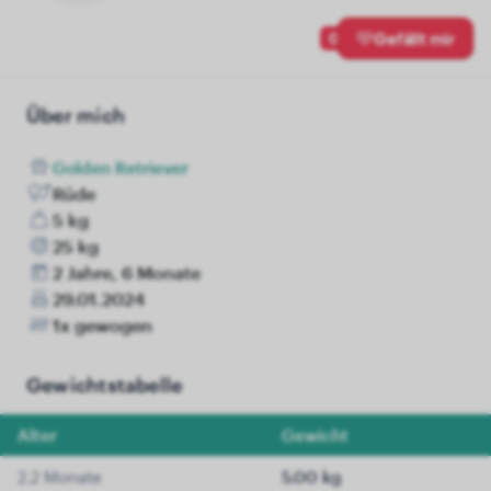
0
Gefällt mir
Über mich
Golden Retriever
Rüde
5 kg
25 kg
2 Jahre, 6 Monate
29.01.2024
1x gewogen
Gewichtstabelle
Alter
Gewicht
2.2 Monate
5.00 kg