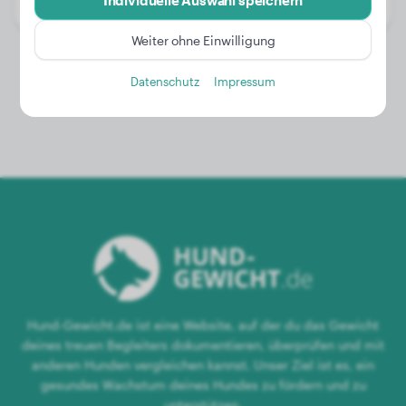
Individuelle Auswahl speichern
Geschlecht:
Rüde
Weiter ohne Einwilligung
Datenschutz
Impressum
Hund-Gewicht.de ist eine Website, auf der du das Gewicht
deines treuen Begleiters dokumentieren, überprüfen und mit
anderen Hunden vergleichen kannst. Unser Ziel ist es, ein
gesundes Wachstum deines Hundes zu fördern und zu
unterstützen.