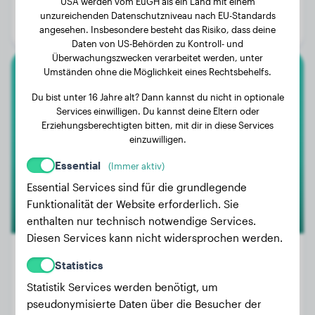
USA werden vom EuGH als ein Land mit einem
Alter:
4 Jahre, 8 Monate
unzureichenden Datenschutzniveau nach EU-Standards
Geschlecht:
Rüde
angesehen. Insbesondere besteht das Risiko, dass deine
Daten von US-Behörden zu Kontroll- und
Überwachungszwecken verarbeitet werden, unter
Umständen ohne die Möglichkeit eines Rechtsbehelfs.
Chihuahua
Du bist unter 16 Jahre alt? Dann kannst du nicht in optionale
Services einwilligen. Du kannst deine Eltern oder
Baudelaire
Erziehungsberechtigten bitten, mit dir in diese Services
einzuwilligen.
Essential
(Immer aktiv)
Essential Services sind für die grundlegende
Funktionalität der Website erforderlich. Sie
enthalten nur technisch notwendige Services.
Diesen Services kann nicht widersprochen werden.
Statistics
Statistik Services werden benötigt, um
Gewicht:
2 kg
pseudonymisierte Daten über die Besucher der
Alter:
1 Jahr, 9 Monate