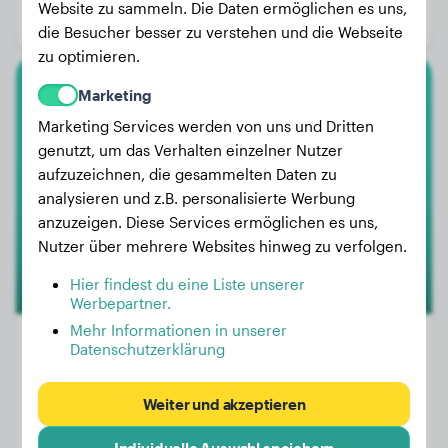
Website zu sammeln. Die Daten ermöglichen es uns,
Geschlecht:
Rüde
die Besucher besser zu verstehen und die Webseite
zu optimieren.
Marketing
American Bully Xl
Marketing Services werden von uns und Dritten
Jarang
genutzt, um das Verhalten einzelner Nutzer
aufzuzeichnen, die gesammelten Daten zu
analysieren und z.B. personalisierte Werbung
anzuzeigen. Diese Services ermöglichen es uns,
Nutzer über mehrere Websites hinweg zu verfolgen.
Hier findest du eine Liste unserer
Werbepartner.
Mehr Informationen in unserer
Datenschutzerklärung
Gewicht:
32 kg
Weiter und akzeptieren
Alter:
3 Jahre, 1 Monat