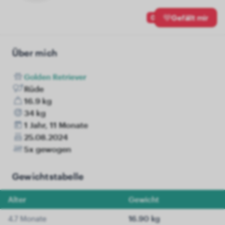
0
Gefällt mir
Über mich
Golden Retriever
Rüde
16.9 kg
34 kg
1 Jahr, 11 Monate
25.08.2024
5x gewogen
Gewichtstabelle
Alter
Gewicht
4.7 Monate
16.90 kg