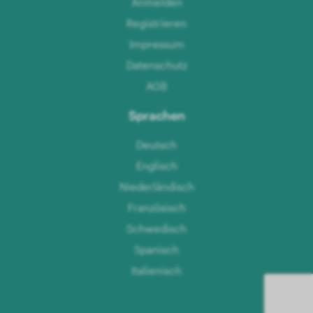
Anmelden
Registrieren
Impressum
Datenschutz
AGB
Sprachen
Deutsch
Englisch
Niederländisch
Französisch
Schwedisch
Spanisch
Italienisch