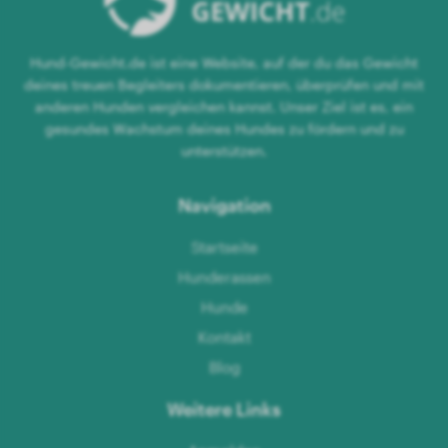
Hund-Gewicht.de ist eine Website, auf der du das Gewicht
deines treuen Begleiters dokumentieren, überprüfen und mit
anderen Hunden vergleichen kannst. Unser Ziel ist es, ein
gesundes Wachstum deines Hundes zu fördern und zu
unterstützen.
Navigation
Startseite
Hunderassen
Hunde
Kontakt
Blog
Weitere Links