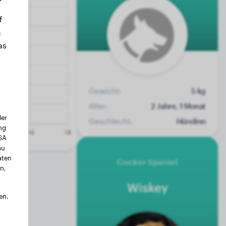
f
n
as
Gewicht:
5 kg
Alter:
2 Jahre, 1 Monat
der
Geschlecht:
Hündinn
ng
USA
au
aten
Cocker Spaniel
n,
Wiskey
en.