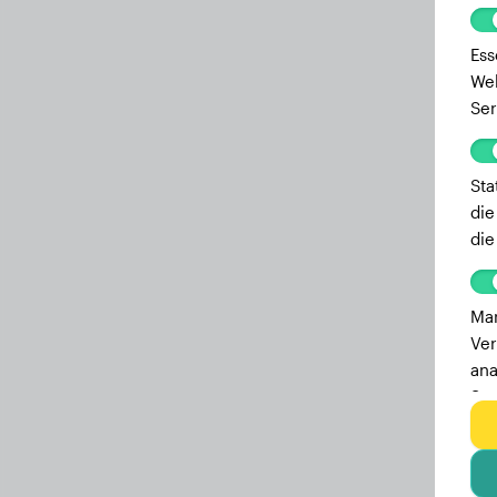
Ess
Web
Ser
Sta
die
die
Mar
Ver
ana
Ser
zu 