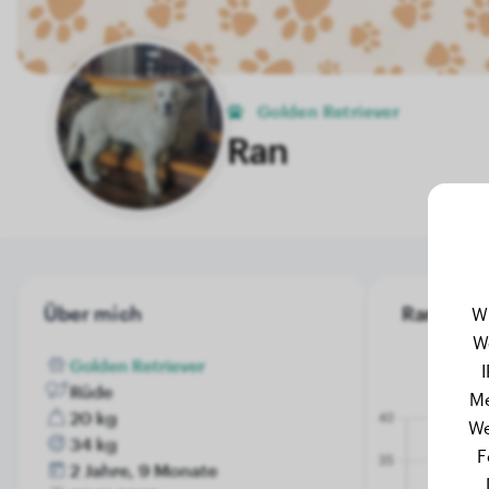
Golden Retriever
Ran
Über mich
Ran's Gew
W
W
Golden Retriever
Rüde
Me
20 kg
We
34 kg
F
2 Jahre, 9 Monate