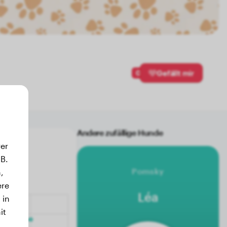
0
Gefällt mir
Andere zufällige Hunde
er
B.
Pomsky
,
ere
Léa
 in
it
.