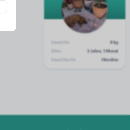
Gewicht:
8 kg
Alter:
3 Jahre, 1 Monat
Geschlecht:
Hündinn