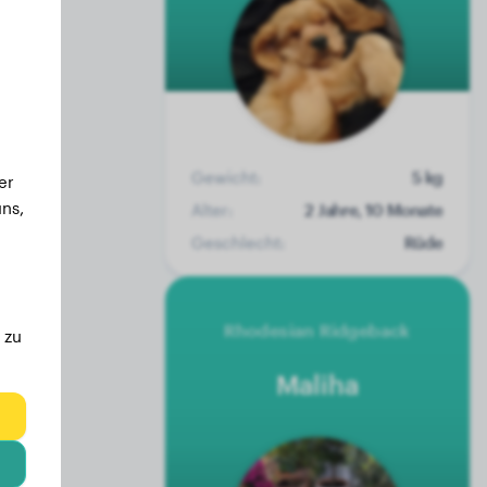
Gewicht:
5 kg
er
ns,
Alter:
2 Jahre, 10 Monate
Geschlecht:
Rüde
Rhodesian Ridgeback
 zu
Maliha
eg