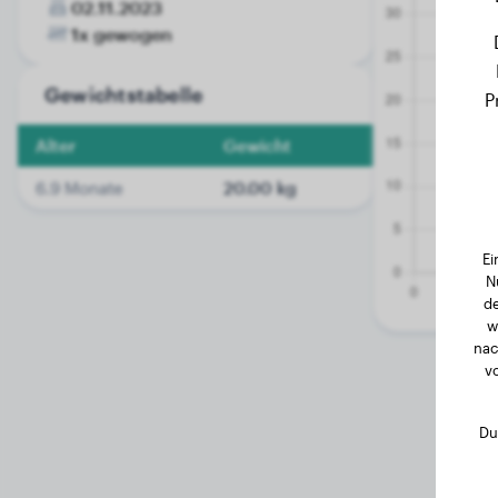
02.11.2023
1x gewogen
Gewichtstabelle
P
Alter
Gewicht
6.9 Monate
20.00 kg
Ei
N
de
w
nac
v
Du