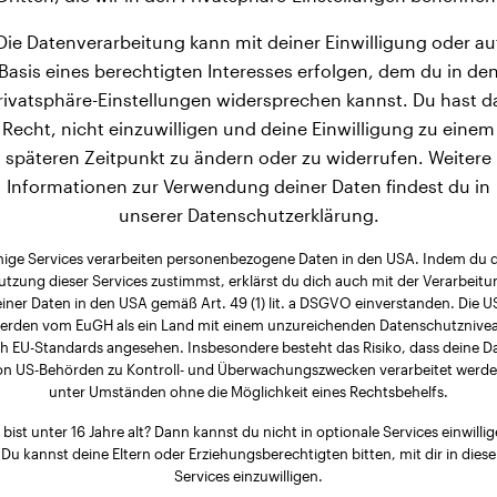
Die Datenverarbeitung kann mit deiner Einwilligung oder au
Basis eines berechtigten Interesses erfolgen, dem du in de
rivatsphäre-Einstellungen widersprechen kannst. Du hast d
Recht, nicht einzuwilligen und deine Einwilligung zu einem
späteren Zeitpunkt zu ändern oder zu widerrufen. Weitere
Informationen zur Verwendung deiner Daten findest du in
unserer Datenschutzerklärung.
nige Services verarbeiten personenbezogene Daten in den USA. Indem du 
utzung dieser Services zustimmst, erklärst du dich auch mit der Verarbeitu
iner Daten in den USA gemäß Art. 49 (1) lit. a DSGVO einverstanden. Die 
erden vom EuGH als ein Land mit einem unzureichenden Datenschutznive
h EU-Standards angesehen. Insbesondere besteht das Risiko, dass deine D
on US-Behörden zu Kontroll- und Überwachungszwecken verarbeitet werde
unter Umständen ohne die Möglichkeit eines Rechtsbehelfs.
 bist unter 16 Jahre alt? Dann kannst du nicht in optionale Services einwillig
Du kannst deine Eltern oder Erziehungsberechtigten bitten, mit dir in diese
Services einzuwilligen.