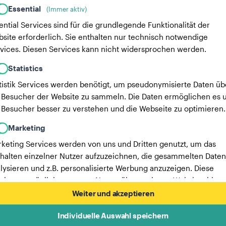
Essential
(Immer aktiv)
ential Services sind für die grundlegende Funktionalität der
site erforderlich. Sie enthalten nur technisch notwendige
vices. Diesen Services kann nicht widersprochen werden.
Statistics
tistik Services werden benötigt, um pseudonymisierte Daten üb
 Besucher der Website zu sammeln. Die Daten ermöglichen es u
 Besucher besser zu verstehen und die Webseite zu optimieren.
Marketing
keting Services werden von uns und Dritten genutzt, um das
halten einzelner Nutzer aufzuzeichnen, die gesammelten Daten
lysieren und z.B. personalisierte Werbung anzuzeigen. Diese
vices ermöglichen es uns, Nutzer über mehrere Websites hinw
verfolgen.
Weiter und akzeptieren
Hier findest du eine Liste unserer Werbepartner.
Individuelle Auswahl speichern
Mehr Informationen in unserer Datenschutzerklärung