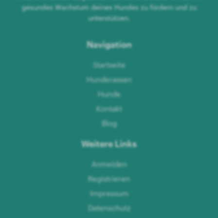
gesundes Wachstum deines Hundes zu fördern und zu
unterstützen.
Navigation
Startseite
Hunderassen
Hunde
Kontakt
Blog
Weitere Links
Anmelden
Registrieren
Impressum
Datenschutz