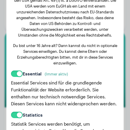
den USA gemäß Art. 49 (1) lit. a DSGVO einverstanden. Die
Gewicht:
8 kg
USA werden vom EuGH als ein Land mit einem
unzureichenden Datenschutzniveau nach EU-Standards
Alter:
4 Jahre, 5 Monate
angesehen. Insbesondere besteht das Risiko, dass deine
Geschlecht:
Rüde
Daten von US-Behörden zu Kontroll- und
Überwachungszwecken verarbeitet werden, unter
Umständen ohne die Möglichkeit eines Rechtsbehelfs.
American Bully Xl
Du bist unter 16 Jahre alt? Dann kannst du nicht in optionale
Services einwilligen. Du kannst deine Eltern oder
Erziehungsberechtigten bitten, mit dir in diese Services
Hennessy
einzuwilligen.
Essential
(Immer aktiv)
Essential Services sind für die grundlegende
Funktionalität der Website erforderlich. Sie
enthalten nur technisch notwendige Services.
Diesen Services kann nicht widersprochen werden.
Statistics
Statistik Services werden benötigt, um