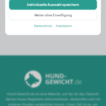
Alter:
2 Jahre, 1 Monat
Individuelle Auswahl speichern
Geschlecht:
Rüde
Weiter ohne Einwilligung
Datenschutz
Impressum
Hund-Gewicht.de ist eine Website, auf der du das Gewicht
deines treuen Begleiters dokumentieren, überprüfen und mit
anderen Hunden vergleichen kannst. Unser Ziel ist es, ein