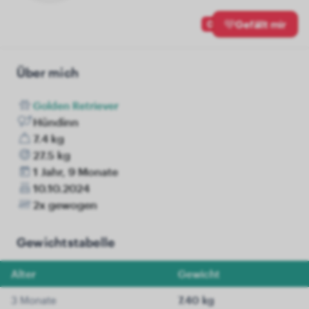
0
Gefällt mir
Über mich
Golden Retriever
Hündinn
7.4 kg
27.5 kg
1 Jahr, 9 Monate
10.10.2024
2x gewogen
Gewichtstabelle
Alter
Gewicht
3 Monate
7.40 kg