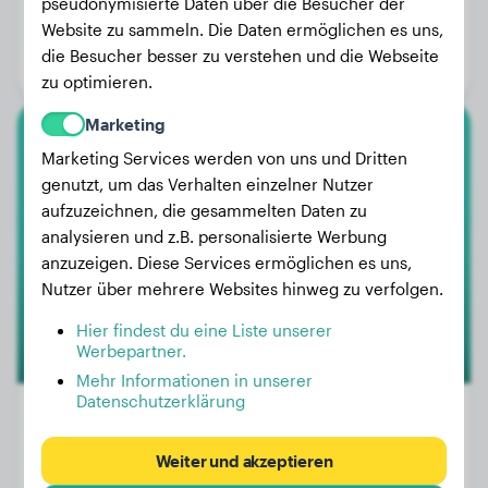
Gewicht:
20 kg
pseudonymisierte Daten über die Besucher der
Website zu sammeln. Die Daten ermöglichen es uns,
Alter:
1 Jahr, 11 Monate
die Besucher besser zu verstehen und die Webseite
Geschlecht:
Rüde
zu optimieren.
Marketing
Malinois
Marketing Services werden von uns und Dritten
genutzt, um das Verhalten einzelner Nutzer
V-Hoosgor
aufzuzeichnen, die gesammelten Daten zu
analysieren und z.B. personalisierte Werbung
anzuzeigen. Diese Services ermöglichen es uns,
Nutzer über mehrere Websites hinweg zu verfolgen.
Hier findest du eine Liste unserer
Werbepartner.
Mehr Informationen in unserer
Datenschutzerklärung
Weiter und akzeptieren
Gewicht:
21 kg