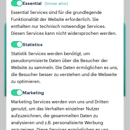
Alter:
1 Jahr, 8 Monate
Essential
(Immer aktiv)
Geschlecht:
Rüde
Essential Services sind für die grundlegende
Funktionalität der Website erforderlich. Sie
enthalten nur technisch notwendige Services.
Diesen Services kann nicht widersprochen werden.
Rottweiler
Statistics
Lenny
Statistik Services werden benötigt, um
pseudonymisierte Daten über die Besucher der
Website zu sammeln. Die Daten ermöglichen es uns,
die Besucher besser zu verstehen und die Webseite
zu optimieren.
Marketing
Marketing Services werden von uns und Dritten
genutzt, um das Verhalten einzelner Nutzer
aufzuzeichnen, die gesammelten Daten zu
Gewicht:
26 kg
analysieren und z.B. personalisierte Werbung
Alter:
4 Jahre, 9 Monate
anzuzeigen. Diese Services ermöglichen es uns,