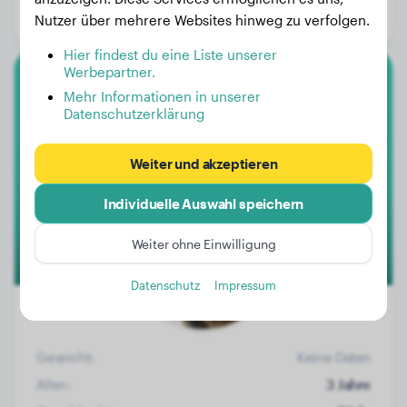
Nutzer über mehrere Websites hinweg zu verfolgen.
Geschlecht:
Rüde
Hier findest du eine Liste unserer
Werbepartner.
Dackel
Mehr Informationen in unserer
Datenschutzerklärung
Odie
Weiter und akzeptieren
Individuelle Auswahl speichern
Weiter ohne Einwilligung
Datenschutz
Impressum
Gewicht:
Keine Daten
Alter:
3 Jahre