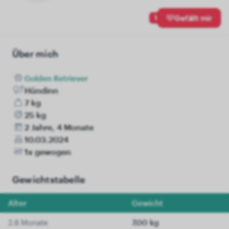
1
Gefällt mir
Über mich
Golden Retriever
Hündinn
7 kg
25 kg
2 Jahre, 4 Monate
10.03.2024
1x gewogen
Gewichtstabelle
Alter
Gewicht
2.8 Monate
7.00 kg