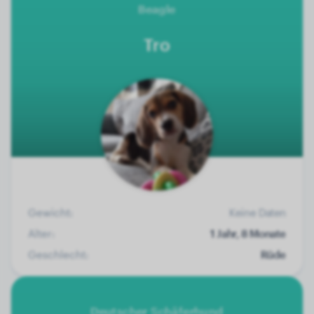
Beagle
Tro
Gewicht:
Keine Daten
Alter:
1 Jahr, 8 Monate
Geschlecht:
Rüde
Deutscher Schäferhund