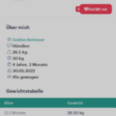
0
Gefällt mir
Über mich
Golden Retriever
Hündinn
26.5 kg
30 kg
4 Jahre, 2 Monate
30.05.2022
41x gewogen
Gewichtstabelle
Alter
Gewicht
12.2 Monate
26.50 kg