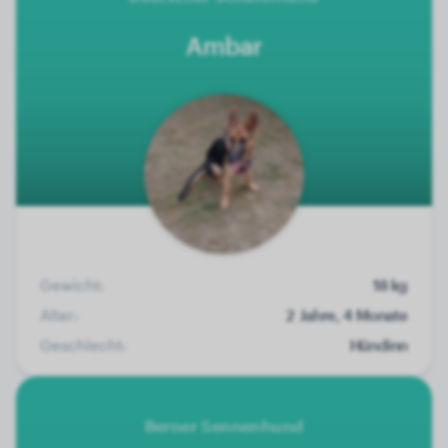
Ambar
Gewicht:
18 kg
Alter:
2 Jahre, 4 Monate
Geschlecht:
Hündinn
Berner Sennenhund