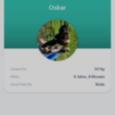
Oskar
Gewicht:
50 kg
Alter:
8 Jahre, 8 Monate
Geschlecht:
Rüde