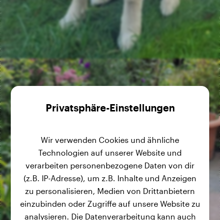
3.4 Monate
11.35 kg
3.3 Monate
11.05 kg
3.2 Monate
10.50 kg
2.9 Monate
9.25 kg
2.8 Monate
8.65 kg
Privatsphäre-Einstellungen
Wir verwenden Cookies und ähnliche
Technologien auf unserer Website und
verarbeiten personenbezogene Daten von dir
(z.B. IP-Adresse), um z.B. Inhalte und Anzeigen
zu personalisieren, Medien von Drittanbietern
einzubinden oder Zugriffe auf unsere Website zu
analysieren. Die Datenverarbeitung kann auch