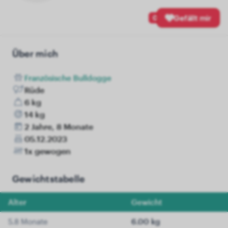
0
Gefällt mir
Über mich
Französische Bulldogge
Rüde
6 kg
14 kg
2 Jahre, 8 Monate
05.12.2023
1x gewogen
Gewichtstabelle
Alter
Gewicht
5.8 Monate
6.00 kg