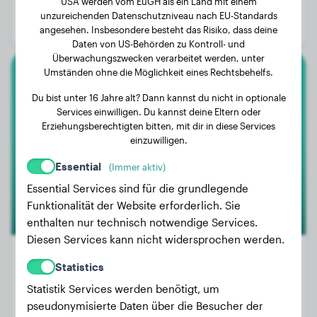
USA werden vom EuGH als ein Land mit einem
Alter:
2 Jahre
unzureichenden Datenschutzniveau nach EU-Standards
Geschlecht:
Rüde
angesehen. Insbesondere besteht das Risiko, dass deine
Daten von US-Behörden zu Kontroll- und
Überwachungszwecken verarbeitet werden, unter
Umständen ohne die Möglichkeit eines Rechtsbehelfs.
Kleinpudel
Du bist unter 16 Jahre alt? Dann kannst du nicht in optionale
Services einwilligen. Du kannst deine Eltern oder
Hope
Erziehungsberechtigten bitten, mit dir in diese Services
einzuwilligen.
Essential
(Immer aktiv)
Essential Services sind für die grundlegende
Funktionalität der Website erforderlich. Sie
enthalten nur technisch notwendige Services.
Diesen Services kann nicht widersprochen werden.
Statistics
Statistik Services werden benötigt, um
Gewicht:
10 kg
pseudonymisierte Daten über die Besucher der
Alter:
4 Jahre, 9 Monate