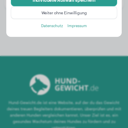
Individuelle Auswahl speichern
Geschlecht:
Rüde
Weiter ohne Einwilligung
Datenschutz
Impressum
Hund-Gewicht.de ist eine Website, auf der du das Gewicht
deines treuen Begleiters dokumentieren, überprüfen und mit
anderen Hunden vergleichen kannst. Unser Ziel ist es, ein
gesundes Wachstum deines Hundes zu fördern und zu
unterstützen.