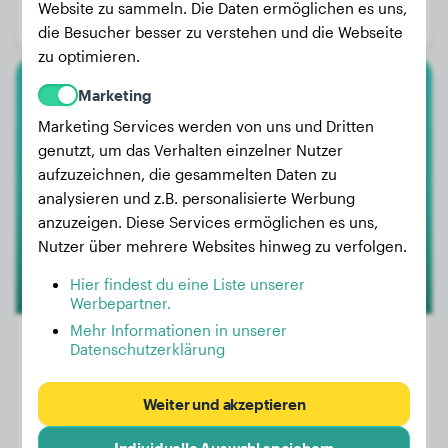
Website zu sammeln. Die Daten ermöglichen es uns,
Geschlecht:
Hündinn
die Besucher besser zu verstehen und die Webseite
zu optimieren.
Marketing
Französische Bulldogge
Marketing Services werden von uns und Dritten
Bar-le-Duc
genutzt, um das Verhalten einzelner Nutzer
aufzuzeichnen, die gesammelten Daten zu
analysieren und z.B. personalisierte Werbung
anzuzeigen. Diese Services ermöglichen es uns,
Nutzer über mehrere Websites hinweg zu verfolgen.
Hier findest du eine Liste unserer
Werbepartner.
Mehr Informationen in unserer
Datenschutzerklärung
Gewicht:
11 kg
Weiter und akzeptieren
Alter:
3 Jahre, 3 Monate