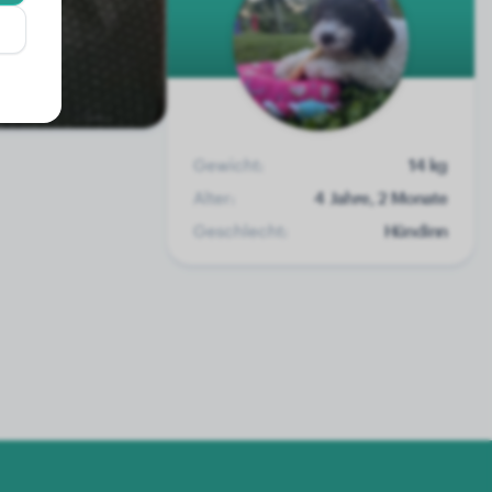
Gewicht:
14 kg
Alter:
4 Jahre, 2 Monate
Geschlecht:
Hündinn