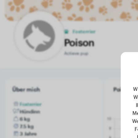
Foxterrier
Poison
Actieve pup
Über mich
Poison's 
W
W
Foxterrier
Hündinn
Me
6 kg
We
7.5 kg
F
3 Jahre