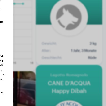
f
n
as
Gewicht:
2 kg
Alter:
1 Jahr, 3 Monate
der
Geschlecht:
Rüde
ng
USA
au
Lagotto Romagnolo
aten
n,
CANE D’ACQUA
Happy Dibah
en.