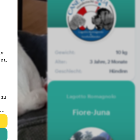
Gewicht:
10 kg
er
ns,
Alter:
3 Jahre, 2 Monate
Geschlecht:
Hündinn
Lagotto Romagnolo
 zu
Fiore-Juna
eg