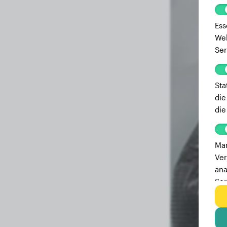
Ess
Web
Ser
Sta
die
die
Mar
Ver
ana
Ser
zu 