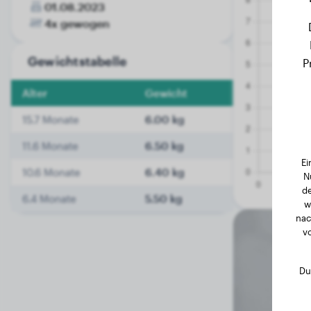
01.08.2023
4x gewogen
Gewichtstabelle
P
Alter
Gewicht
15.7 Monate
6.00 kg
11.6 Monate
6.50 kg
Ei
10.6 Monate
6.40 kg
N
de
6.4 Monate
5.50 kg
w
nac
v
Du