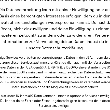
Die Datenverarbeitung kann mit deiner Einwilligung oder au
Basis eines berechtigten Interesses erfolgen, dem du in de
rivatsphäre-Einstellungen widersprechen kannst. Du hast d
Recht, nicht einzuwilligen und deine Einwilligung zu einem
späteren Zeitpunkt zu ändern oder zu widerrufen. Weitere
Informationen zur Verwendung deiner Daten findest du in
unserer Datenschutzerklärung.
nige Services verarbeiten personenbezogene Daten in den USA. Indem du 
utzung dieser Services zustimmst, erklärst du dich auch mit der Verarbeitu
iner Daten in den USA gemäß Art. 49 (1) lit. a DSGVO einverstanden. Die 
erden vom EuGH als ein Land mit einem unzureichenden Datenschutznive
h EU-Standards angesehen. Insbesondere besteht das Risiko, dass deine D
on US-Behörden zu Kontroll- und Überwachungszwecken verarbeitet werde
unter Umständen ohne die Möglichkeit eines Rechtsbehelfs.
 bist unter 16 Jahre alt? Dann kannst du nicht in optionale Services einwillig
Du kannst deine Eltern oder Erziehungsberechtigten bitten, mit dir in diese
Services einzuwilligen.