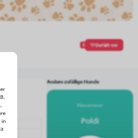
0
Gefällt mir
Andere zufällige Hunde
er
B.
Havaneser
,
ere
Poldi
 in
it
.