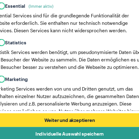
Essential
(Immer aktiv)
ential Services sind für die grundlegende Funktionalität der
site erforderlich. Sie enthalten nur technisch notwendige
vices. Diesen Services kann nicht widersprochen werden.
Statistics
tistik Services werden benötigt, um pseudonymisierte Daten üb
 Besucher der Website zu sammeln. Die Daten ermöglichen es u
 Besucher besser zu verstehen und die Webseite zu optimieren.
Marketing
keting Services werden von uns und Dritten genutzt, um das
halten einzelner Nutzer aufzuzeichnen, die gesammelten Daten
lysieren und z.B. personalisierte Werbung anzuzeigen. Diese
vices ermöglichen es uns, Nutzer über mehrere Websites hinw
verfolgen.
Weiter und akzeptieren
Hier findest du eine Liste unserer Werbepartner.
Individuelle Auswahl speichern
Mehr Informationen in unserer Datenschutzerklärung