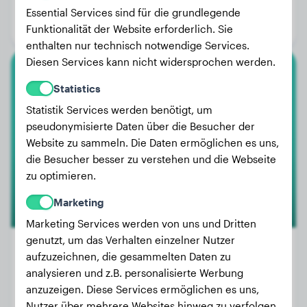
Alter:
4 Jahre, 5 Monate
Essential Services sind für die grundlegende
Geschlecht:
Rüde
Funktionalität der Website erforderlich. Sie
enthalten nur technisch notwendige Services.
Diesen Services kann nicht widersprochen werden.
Großpudel
Statistics
Statistik Services werden benötigt, um
Basil
pseudonymisierte Daten über die Besucher der
Website zu sammeln. Die Daten ermöglichen es uns,
die Besucher besser zu verstehen und die Webseite
zu optimieren.
Marketing
Marketing Services werden von uns und Dritten
genutzt, um das Verhalten einzelner Nutzer
aufzuzeichnen, die gesammelten Daten zu
analysieren und z.B. personalisierte Werbung
Gewicht:
11 kg
anzuzeigen. Diese Services ermöglichen es uns,
Alter:
4 Jahre, 11 Monate
Nutzer über mehrere Websites hinweg zu verfolgen.