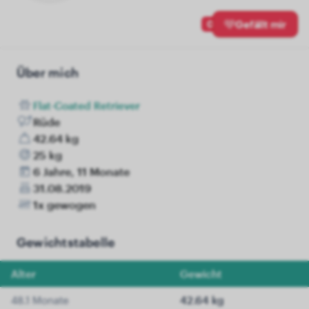
0
Gefällt mir
Über mich
Flat-Coated Retriever
Rüde
42.64 kg
25 kg
6 Jahre, 11 Monate
31.08.2019
1x gewogen
Gewichtstabelle
Alter
Gewicht
48.1 Monate
42.64 kg