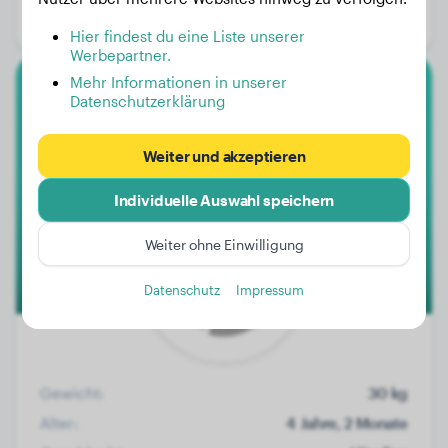
Geschlecht:
Rüde
Hier findest du eine Liste unserer
Werbepartner.
Mehr Informationen in unserer
Datenschutzerklärung
Berner Sennenhund
Asta
Weiter und akzeptieren
Individuelle Auswahl speichern
Weiter ohne Einwilligung
Datenschutz
Impressum
Gewicht:
30 kg
Alter:
4 Jahre, 2 Monate