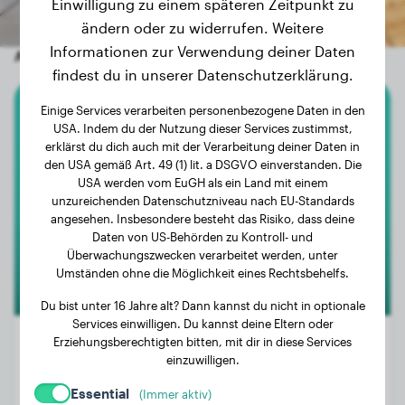
Einwilligung zu einem späteren Zeitpunkt zu
ändern oder zu widerrufen. Weitere
Informationen zur Verwendung deiner Daten
Andere zufällige Hunde
findest du in unserer Datenschutzerklärung.
Einige Services verarbeiten personenbezogene Daten in den
Rottweiler
USA. Indem du der Nutzung dieser Services zustimmst,
erklärst du dich auch mit der Verarbeitung deiner Daten in
Sky
den USA gemäß Art. 49 (1) lit. a DSGVO einverstanden. Die
USA werden vom EuGH als ein Land mit einem
unzureichenden Datenschutzniveau nach EU-Standards
angesehen. Insbesondere besteht das Risiko, dass deine
Daten von US-Behörden zu Kontroll- und
Überwachungszwecken verarbeitet werden, unter
Umständen ohne die Möglichkeit eines Rechtsbehelfs.
Du bist unter 16 Jahre alt? Dann kannst du nicht in optionale
Services einwilligen. Du kannst deine Eltern oder
Erziehungsberechtigten bitten, mit dir in diese Services
einzuwilligen.
Gewicht:
21 kg
Essential
(Immer aktiv)