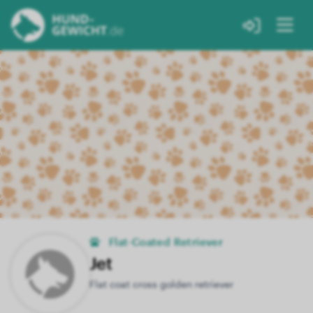
Flat-Coated Retriever
Jet
Flat coat cross golden retriever