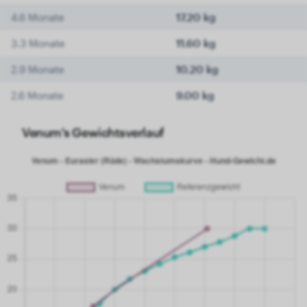
4.6 Monate
17.20 kg
3.3 Monate
11.60 kg
2.9 Monate
10.20 kg
2.6 Monate
9.00 kg
Venum's Gewichtsverlauf