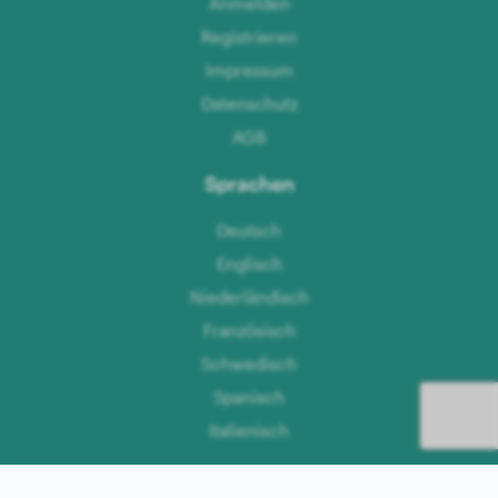
Anmelden
Registrieren
Impressum
Datenschutz
AGB
Sprachen
Deutsch
Englisch
Niederländisch
Französisch
Schwedisch
Spanisch
Italienisch