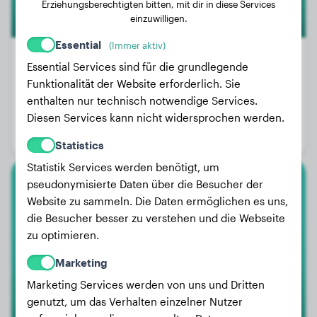
Erziehungsberechtigten bitten, mit dir in diese Services
einzuwilligen.
Essential
(Immer aktiv)
Essential Services sind für die grundlegende
Funktionalität der Website erforderlich. Sie
Gewicht:
11 kg
enthalten nur technisch notwendige Services.
Alter:
3 Jahre, 9 Monate
Diesen Services kann nicht widersprochen werden.
Geschlecht:
Rüde
Statistics
Statistik Services werden benötigt, um
pseudonymisierte Daten über die Besucher der
Shih Tzu
Website zu sammeln. Die Daten ermöglichen es uns,
die Besucher besser zu verstehen und die Webseite
Joy
zu optimieren.
Marketing
1
Marketing Services werden von uns und Dritten
genutzt, um das Verhalten einzelner Nutzer