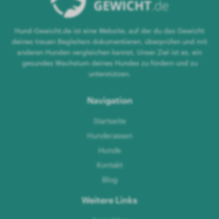
Hund-Gewicht.de ist eine Website, auf der du das Gewicht
deines treuen Begleiters dokumentieren, überprüfen und mit
anderen Hunden vergleichen kannst. Unser Ziel ist es, ein
gesundes Wachstum deines Hundes zu fördern und zu
unterstützen.
Navigation
Startseite
Hunderassen
Hunde
Kontakt
Blog
Weitere Links