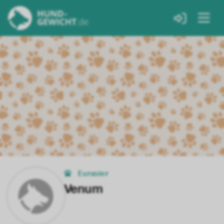
Eurasier
Venum