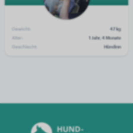
Gewicht:
47 kg
Alter:
1 Jahr, 4 Monate
Geschlecht:
Hündinn