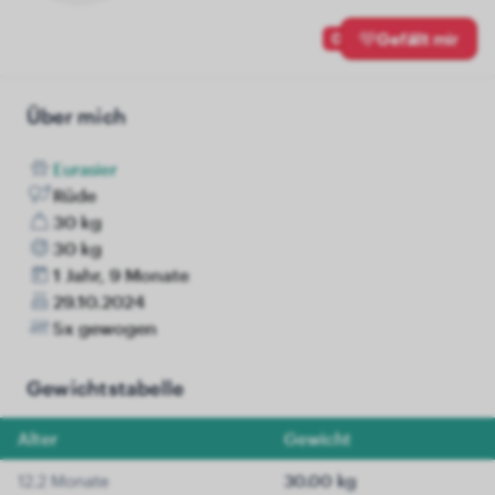
0
Gefällt mir
Über mich
Eurasier
Rüde
30 kg
30 kg
1 Jahr, 9 Monate
29.10.2024
5x gewogen
Gewichtstabelle
Alter
Gewicht
12.2 Monate
30.00 kg