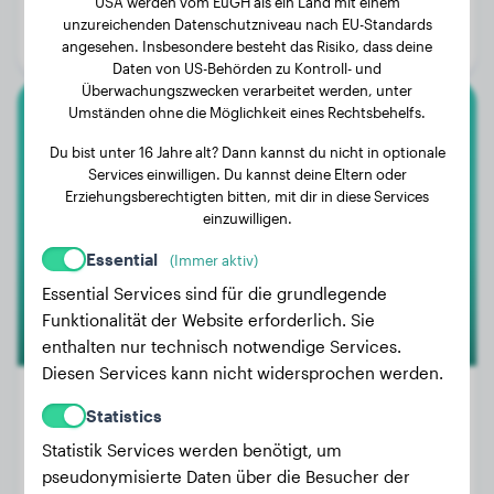
USA werden vom EuGH als ein Land mit einem
Alter:
1 Jahr, 11 Monate
unzureichenden Datenschutzniveau nach EU-Standards
Geschlecht:
Hündinn
angesehen. Insbesondere besteht das Risiko, dass deine
Daten von US-Behörden zu Kontroll- und
Überwachungszwecken verarbeitet werden, unter
Umständen ohne die Möglichkeit eines Rechtsbehelfs.
Dackel
Du bist unter 16 Jahre alt? Dann kannst du nicht in optionale
Services einwilligen. Du kannst deine Eltern oder
Brownie
Erziehungsberechtigten bitten, mit dir in diese Services
einzuwilligen.
Essential
(Immer aktiv)
Essential Services sind für die grundlegende
Funktionalität der Website erforderlich. Sie
enthalten nur technisch notwendige Services.
Diesen Services kann nicht widersprochen werden.
Statistics
Statistik Services werden benötigt, um
Gewicht:
6 kg
pseudonymisierte Daten über die Besucher der
Alter:
2 Jahre, 2 Monate