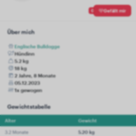
0
Gefällt mir
Über mich
Englische Bulldogge
Hündinn
5.2 kg
18 kg
2 Jahre, 8 Monate
05.12.2023
1x gewogen
Gewichtstabelle
Alter
Gewicht
3.2 Monate
5.20 kg