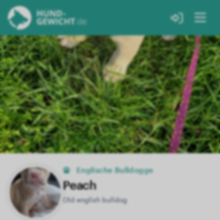
Englische Bulldogge
Peach
Old english bulldog