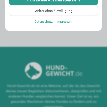
Individuelle Auswahl speichern
Geschlecht:
Hündinn
Weiter ohne Einwilligung
Datenschutz
Impressum
Hund-Gewicht.de ist eine Website, auf der du das Gewicht
deines treuen Begleiters dokumentieren, überprüfen und mit
anderen Hunden vergleichen kannst. Unser Ziel ist es, ein
gesundes Wachstum deines Hundes zu fördern und zu
unterstützen.