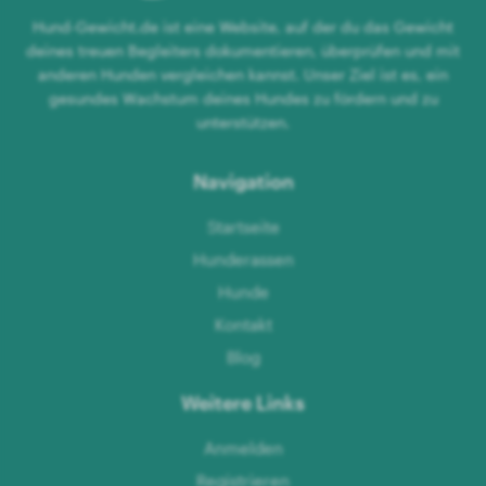
Hund-Gewicht.de ist eine Website, auf der du das Gewicht
deines treuen Begleiters dokumentieren, überprüfen und mit
anderen Hunden vergleichen kannst. Unser Ziel ist es, ein
gesundes Wachstum deines Hundes zu fördern und zu
unterstützen.
Navigation
Startseite
Hunderassen
Hunde
Kontakt
Blog
Weitere Links
Anmelden
Registrieren