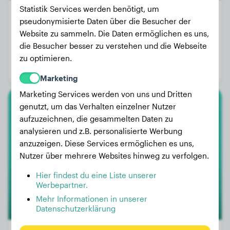
Statistik Services werden benötigt, um
pseudonymisierte Daten über die Besucher der
Website zu sammeln. Die Daten ermöglichen es uns,
Gewicht:
40 kg
die Besucher besser zu verstehen und die Webseite
Alter:
2 Jahre, 9 Monate
zu optimieren.
Geschlecht:
Hündinn
Marketing
Marketing Services werden von uns und Dritten
genutzt, um das Verhalten einzelner Nutzer
Golden Retriever
aufzuzeichnen, die gesammelten Daten zu
analysieren und z.B. personalisierte Werbung
Alfred
anzuzeigen. Diese Services ermöglichen es uns,
Nutzer über mehrere Websites hinweg zu verfolgen.
Hier findest du eine Liste unserer
Werbepartner.
Mehr Informationen in unserer
Datenschutzerklärung