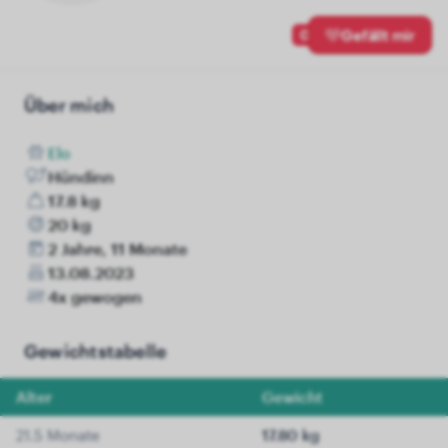
0
Gefällt mir
Über mich
Elo
Hündinn
17.8 kg
20 kg
2 Jahre, 11 Monate
13.08.2023
4x gewogen
Gewichtstabelle
Alter
Gewicht
21.5 Monate
17.80 kg