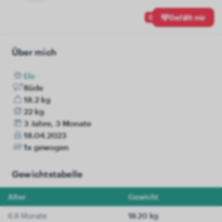
0
Gefällt mir
Über mich
Elo
Rüde
18.2 kg
22 kg
3 Jahre, 3 Monate
18.04.2023
1x gewogen
Gewichtstabelle
Alter
Gewicht
6.8 Monate
18.20 kg