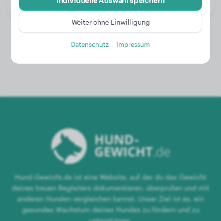
Individuelle Auswahl speichern
Geschlecht:
Rüde
Weiter ohne Einwilligung
Datenschutz
Impressum
Hund-Gewicht.de ist eine Website, auf der du das Gewicht
deines treuen Begleiters dokumentieren, überprüfen und mit
anderen Hunden vergleichen kannst. Unser Ziel ist es, ein
gesundes Wachstum deines Hundes zu fördern und zu
unterstützen.