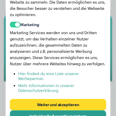
Website zu sammeln. Die Daten ermöglichen es uns,
Geschlecht:
Rüde
die Besucher besser zu verstehen und die Webseite
zu optimieren.
Marketing
Havaneser
Marketing Services werden von uns und Dritten
Biscotte
genutzt, um das Verhalten einzelner Nutzer
aufzuzeichnen, die gesammelten Daten zu
analysieren und z.B. personalisierte Werbung
1
anzuzeigen. Diese Services ermöglichen es uns,
Nutzer über mehrere Websites hinweg zu verfolgen.
Hier findest du eine Liste unserer
Werbepartner.
Mehr Informationen in unserer
Datenschutzerklärung
Gewicht:
9 kg
Weiter und akzeptieren
Alter:
3 Jahre, 5 Monate