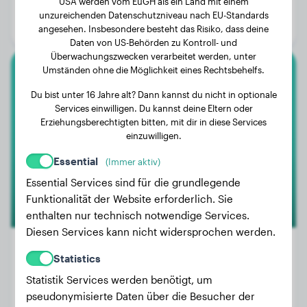
USA werden vom EuGH als ein Land mit einem
Alter:
1 Jahr, 7 Monate
unzureichenden Datenschutzniveau nach EU-Standards
Geschlecht:
Rüde
angesehen. Insbesondere besteht das Risiko, dass deine
Daten von US-Behörden zu Kontroll- und
Überwachungszwecken verarbeitet werden, unter
Umständen ohne die Möglichkeit eines Rechtsbehelfs.
Deutscher Pinscher
Du bist unter 16 Jahre alt? Dann kannst du nicht in optionale
Services einwilligen. Du kannst deine Eltern oder
Ferry
Erziehungsberechtigten bitten, mit dir in diese Services
einzuwilligen.
Essential
(Immer aktiv)
Essential Services sind für die grundlegende
Funktionalität der Website erforderlich. Sie
enthalten nur technisch notwendige Services.
Diesen Services kann nicht widersprochen werden.
Statistics
Statistik Services werden benötigt, um
Gewicht:
8 kg
pseudonymisierte Daten über die Besucher der
Alter:
2 Jahre, 8 Monate