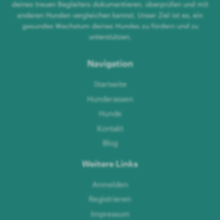
deines treuen Begleiters dokumentieren, überprüfen und mit
anderen Hunden vergleichen kannst. Unser Ziel ist es, ein
gesundes Wachstum deines Hundes zu fördern und zu
unterstützen.
Navigation
Startseite
Hunderassen
Hunde
Kontakt
Blog
Weitere Links
Anmelden
Registrieren
Impressum