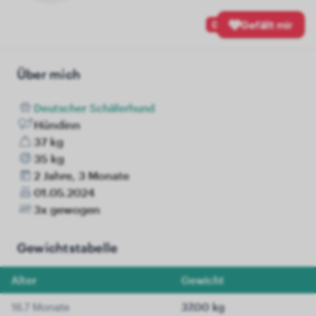
0
Gefällt mir
Über mich
Deutscher Schäferhund
Hündinn
37 kg
35 kg
2 Jahre, 3 Monate
01.05.2024
3x gewogen
Gewichtstabelle
Alter
Gewicht
16.7 Monate
37.00 kg