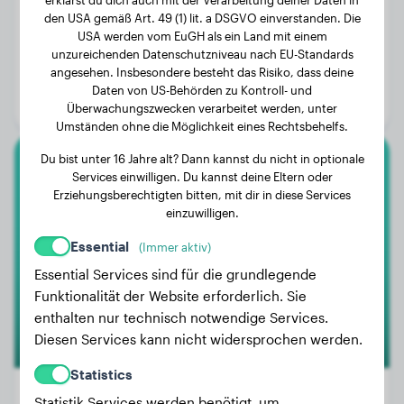
den USA gemäß Art. 49 (1) lit. a DSGVO einverstanden. Die
USA werden vom EuGH als ein Land mit einem
Gewicht:
10 kg
unzureichenden Datenschutzniveau nach EU-Standards
angesehen. Insbesondere besteht das Risiko, dass deine
Alter:
1 Jahr, 3 Monate
Daten von US-Behörden zu Kontroll- und
Geschlecht:
Hündinn
Überwachungszwecken verarbeitet werden, unter
Umständen ohne die Möglichkeit eines Rechtsbehelfs.
Du bist unter 16 Jahre alt? Dann kannst du nicht in optionale
Deutsch Drahthaar
Services einwilligen. Du kannst deine Eltern oder
Erziehungsberechtigten bitten, mit dir in diese Services
einzuwilligen.
Murphy
Essential
(Immer aktiv)
Essential Services sind für die grundlegende
1
Funktionalität der Website erforderlich. Sie
enthalten nur technisch notwendige Services.
Diesen Services kann nicht widersprochen werden.
Statistics
Statistik Services werden benötigt, um