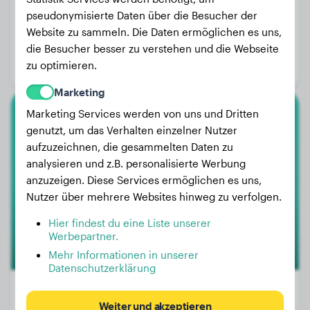
pseudonymisierte Daten über die Besucher der
Gewicht:
Keine Daten
Website zu sammeln. Die Daten ermöglichen es uns,
Alter:
3 Jahre, 1 Monat
die Besucher besser zu verstehen und die Webseite
zu optimieren.
Geschlecht:
Rüde
Marketing
Marketing Services werden von uns und Dritten
Deutscher Schäferhund
genutzt, um das Verhalten einzelner Nutzer
aufzuzeichnen, die gesammelten Daten zu
Kane
analysieren und z.B. personalisierte Werbung
anzuzeigen. Diese Services ermöglichen es uns,
Nutzer über mehrere Websites hinweg zu verfolgen.
Hier findest du eine Liste unserer
Werbepartner.
Mehr Informationen in unserer
Datenschutzerklärung
Weiter und akzeptieren