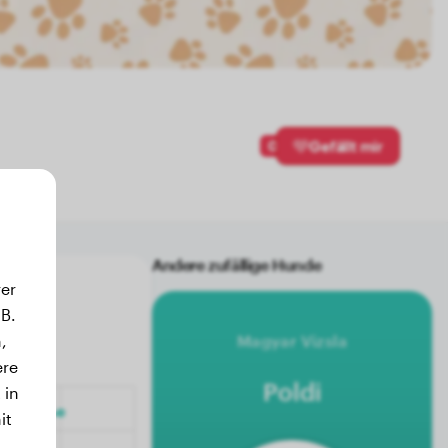
0
Gefällt mir
Andere zufällige Hunde
er
B.
,
Magyar Vizsla
ere
Poldi
 in
it
.