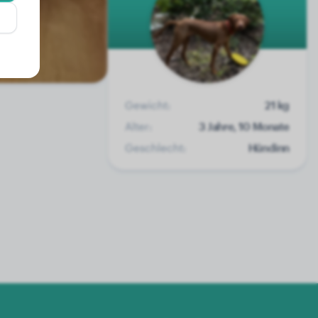
Gewicht:
21 kg
Alter:
3 Jahre, 10 Monate
Geschlecht:
Hündinn