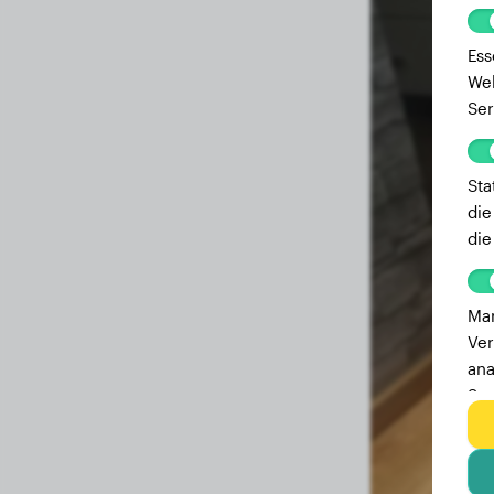
Ess
Web
Ser
Sta
die
die
Mar
Ver
ana
Ser
zu 