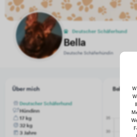
Deutscher Schäferhund
Bella
Deutsche Schäferhündin
W
Über mich
Bella's G
W
Deutscher Schäferhund
Hündinn
Me
17 kg
We
32 kg
F
3 Jahre