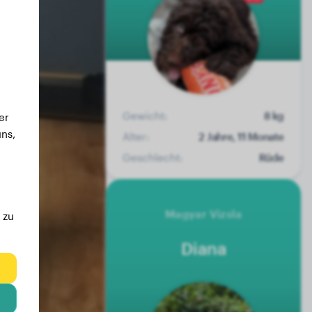
Gewicht:
8 kg
er
ns,
Alter:
2 Jahre, 11 Monate
Geschlecht:
Rüde
Magyar Vizsla
 zu
Diana
eg