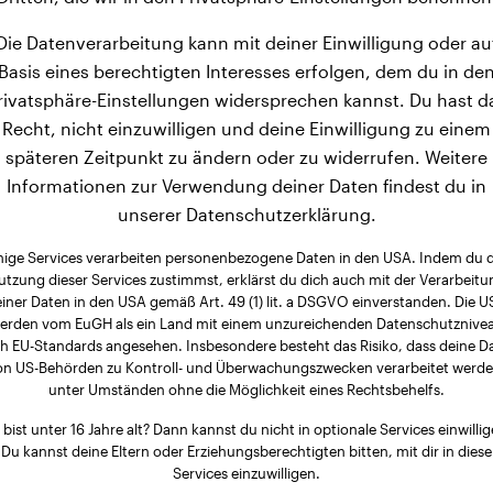
Die Datenverarbeitung kann mit deiner Einwilligung oder au
Basis eines berechtigten Interesses erfolgen, dem du in de
rivatsphäre-Einstellungen widersprechen kannst. Du hast d
Recht, nicht einzuwilligen und deine Einwilligung zu einem
späteren Zeitpunkt zu ändern oder zu widerrufen. Weitere
Informationen zur Verwendung deiner Daten findest du in
unserer Datenschutzerklärung.
nige Services verarbeiten personenbezogene Daten in den USA. Indem du 
utzung dieser Services zustimmst, erklärst du dich auch mit der Verarbeitu
iner Daten in den USA gemäß Art. 49 (1) lit. a DSGVO einverstanden. Die 
erden vom EuGH als ein Land mit einem unzureichenden Datenschutznive
h EU-Standards angesehen. Insbesondere besteht das Risiko, dass deine D
on US-Behörden zu Kontroll- und Überwachungszwecken verarbeitet werde
unter Umständen ohne die Möglichkeit eines Rechtsbehelfs.
 bist unter 16 Jahre alt? Dann kannst du nicht in optionale Services einwillig
Du kannst deine Eltern oder Erziehungsberechtigten bitten, mit dir in diese
Services einzuwilligen.