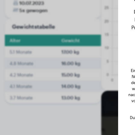
10.07.2023
5x gewogen
Gewichtstabelle
P
Alter
Gewicht
5.1 Monate
17.00 kg
4.8 Monate
16.00 kg
Ei
4.2 Monate
15.00 kg
N
de
4.1 Monate
14.00 kg
w
nac
3.7 Monate
13.00 kg
v
Du