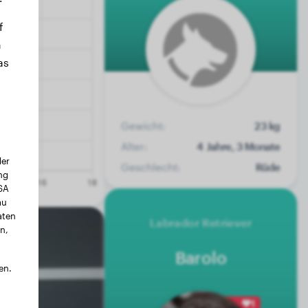
f
n
as
Gewicht:
23 kg
Alter:
4 Jahre, 3 Monate
der
Geschlecht:
Rüde
ng
USA
au
aten
Labrador Retriever
n,
Barolo
en.
1