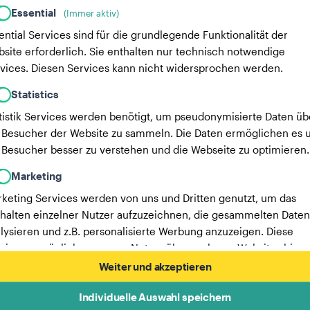
Essential
(Immer aktiv)
ential Services sind für die grundlegende Funktionalität der
site erforderlich. Sie enthalten nur technisch notwendige
vices. Diesen Services kann nicht widersprochen werden.
Statistics
tistik Services werden benötigt, um pseudonymisierte Daten üb
 Besucher der Website zu sammeln. Die Daten ermöglichen es u
 Besucher besser zu verstehen und die Webseite zu optimieren.
Marketing
keting Services werden von uns und Dritten genutzt, um das
halten einzelner Nutzer aufzuzeichnen, die gesammelten Daten
lysieren und z.B. personalisierte Werbung anzuzeigen. Diese
vices ermöglichen es uns, Nutzer über mehrere Websites hinw
verfolgen.
Weiter und akzeptieren
Hier findest du eine Liste unserer Werbepartner.
Individuelle Auswahl speichern
Mehr Informationen in unserer Datenschutzerklärung