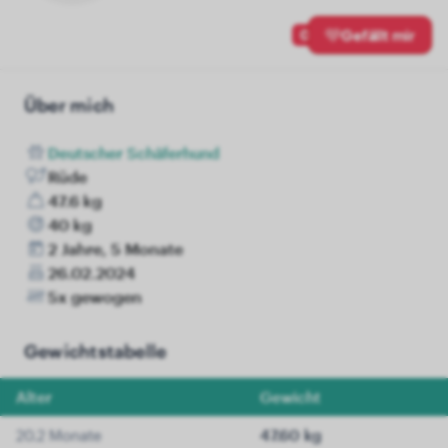
0
Gefällt mir
Über mich
Deutscher Schäferhund
Rüde
47.6 kg
40 kg
2 Jahre, 5 Monate
26.02.2024
5x gewogen
Gewichtstabelle
Alter
Gewicht
20.2 Monate
47.60 kg