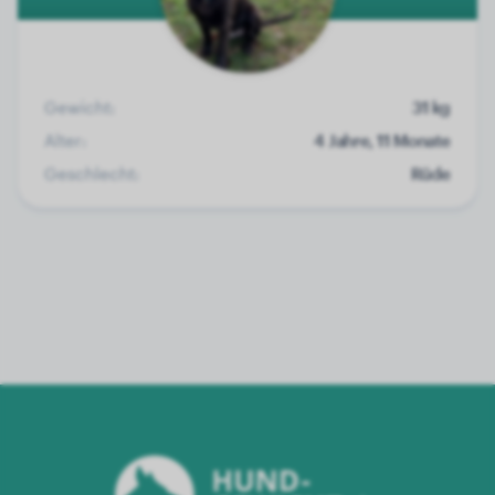
Gewicht:
31 kg
Alter:
4 Jahre, 11 Monate
Geschlecht:
Rüde