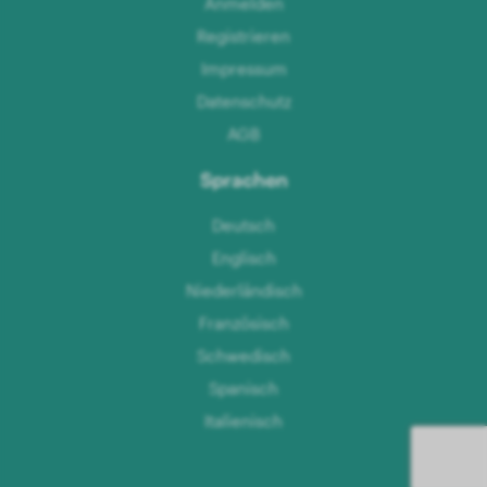
Anmelden
Registrieren
Impressum
Datenschutz
AGB
Sprachen
Deutsch
Englisch
Niederländisch
Französisch
Schwedisch
Spanisch
Italienisch