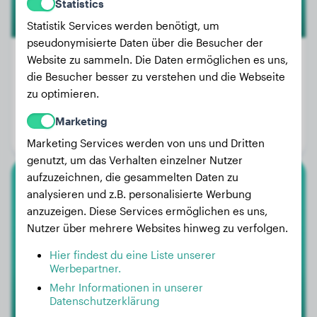
Statistics
Statistik Services werden benötigt, um
pseudonymisierte Daten über die Besucher der
Website zu sammeln. Die Daten ermöglichen es uns,
die Besucher besser zu verstehen und die Webseite
Gewicht:
8 kg
zu optimieren.
Alter:
2 Jahre, 2 Monate
Marketing
Geschlecht:
Hündinn
Marketing Services werden von uns und Dritten
genutzt, um das Verhalten einzelner Nutzer
aufzuzeichnen, die gesammelten Daten zu
Cocker Spaniel
analysieren und z.B. personalisierte Werbung
anzuzeigen. Diese Services ermöglichen es uns,
Luna
Nutzer über mehrere Websites hinweg zu verfolgen.
Hier findest du eine Liste unserer
Werbepartner.
Mehr Informationen in unserer
Datenschutzerklärung