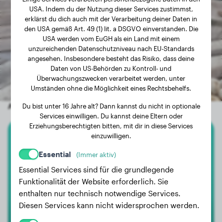
USA. Indem du der Nutzung dieser Services zustimmst,
erklärst du dich auch mit der Verarbeitung deiner Daten in
den USA gemäß Art. 49 (1) lit. a DSGVO einverstanden. Die
USA werden vom EuGH als ein Land mit einem
unzureichenden Datenschutzniveau nach EU-Standards
angesehen. Insbesondere besteht das Risiko, dass deine
Daten von US-Behörden zu Kontroll- und
Überwachungszwecken verarbeitet werden, unter
Umständen ohne die Möglichkeit eines Rechtsbehelfs.
Andere zufällige Hunde
Du bist unter 16 Jahre alt? Dann kannst du nicht in optionale
Services einwilligen. Du kannst deine Eltern oder
Erziehungsberechtigten bitten, mit dir in diese Services
einzuwilligen.
Französische Bulldogge
Essential
(Immer aktiv)
Greta
Essential Services sind für die grundlegende
Funktionalität der Website erforderlich. Sie
enthalten nur technisch notwendige Services.
Diesen Services kann nicht widersprochen werden.