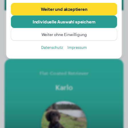
Weiter und akzeptieren
Individuelle Auswahl speichern
Gewicht:
18 kg
Weiter ohne Einwilligung
Alter:
1 Jahr, 10 Monate
Datenschutz
Impressum
Geschlecht:
Hündinn
Flat-Coated Retriever
Karlo