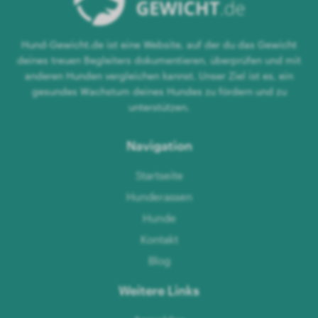
Hund-Gewicht.de ist eine Website, auf der du das Gewicht
deines treuen Begleiters dokumentieren, überprüfen und mit
anderen Hunden vergleichen kannst. Unser Ziel ist es, ein
gesundes Wachstum deines Hundes zu fördern und zu
unterstützen.
Navigation
Startseite
Hunderassen
Hunde
Kontakt
Blog
Weitere Links