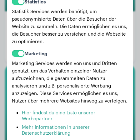
Statistics
Statistik Services werden benötigt, um
pseudonymisierte Daten über die Besucher der
Website zu sammeln. Die Daten ermöglichen es uns,
die Besucher besser zu verstehen und die Webseite
Gewicht:
12 kg
zu optimieren.
Alter:
4 Jahre, 2 Monate
Marketing
Geschlecht:
Hündinn
Marketing Services werden von uns und Dritten
genutzt, um das Verhalten einzelner Nutzer
aufzuzeichnen, die gesammelten Daten zu
Rhodesian Ridgeback
analysieren und z.B. personalisierte Werbung
anzuzeigen. Diese Services ermöglichen es uns,
Max
Nutzer über mehrere Websites hinweg zu verfolgen.
Hier findest du eine Liste unserer
Werbepartner.
Mehr Informationen in unserer
Datenschutzerklärung