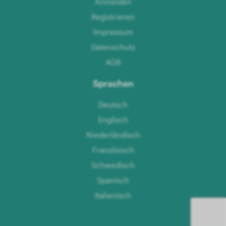
Anmelden
Registrieren
Impressum
Datenschutz
AGB
Sprachen
Deutsch
Englisch
Niederländisch
Französisch
Schwedisch
Spanisch
Italienisch