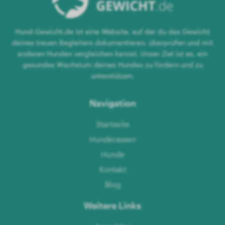
Hund-Gewicht.de ist eine Website, auf der du das Gewicht
deines treuen Begleiters dokumentieren, überprüfen und mit
anderen Hunden vergleichen kannst. Unser Ziel ist es, ein
gesundes Wachstum deines Hundes zu fördern und zu
unterstützen.
Navigation
Startseite
Hunderassen
Hunde
Kontakt
Blog
Weitere Links