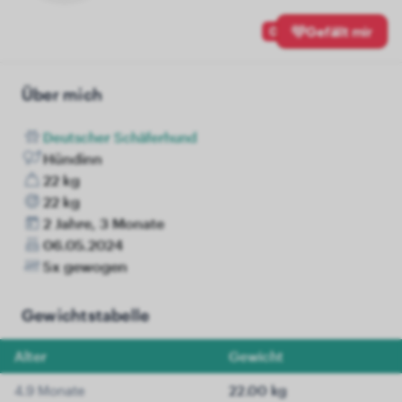
0
Gefällt mir
Über mich
Deutscher Schäferhund
Hündinn
22 kg
22 kg
2 Jahre, 3 Monate
06.05.2024
5x gewogen
Gewichtstabelle
Alter
Gewicht
4.9 Monate
22.00 kg