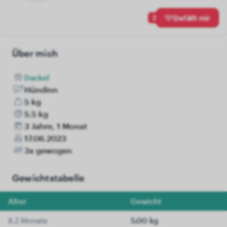
2
Gefällt mir
Über mich
Dackel
Hündinn
5 kg
5.5 kg
3 Jahre, 1 Monat
17.06.2023
3x gewogen
Gewichtstabelle
Alter
Gewicht
8.2 Monate
5.00 kg