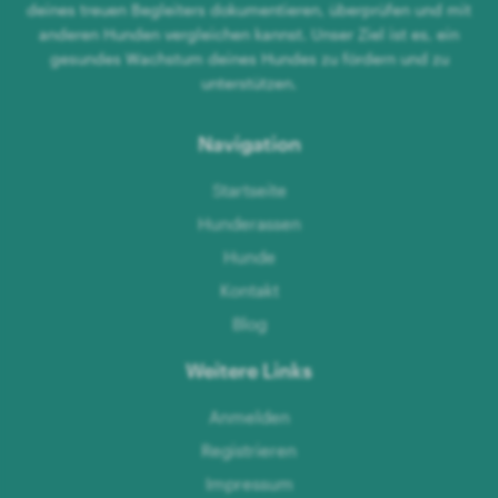
deines treuen Begleiters dokumentieren, überprüfen und mit
anderen Hunden vergleichen kannst. Unser Ziel ist es, ein
gesundes Wachstum deines Hundes zu fördern und zu
unterstützen.
Navigation
Startseite
Hunderassen
Hunde
Kontakt
Blog
Weitere Links
Anmelden
Registrieren
Impressum