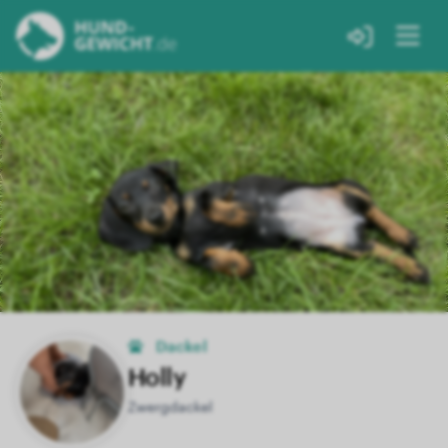
Dackel
Holly
Zwergdackel