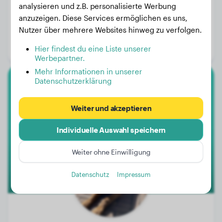
analysieren und z.B. personalisierte Werbung
anzuzeigen. Diese Services ermöglichen es uns,
Gewicht:
52 kg
Nutzer über mehrere Websites hinweg zu verfolgen.
Alter:
5 Jahre, 1 Monat
Hier findest du eine Liste unserer
Geschlecht:
Rüde
Werbepartner.
Mehr Informationen in unserer
Datenschutzerklärung
Rhodesian Ridgeback
Weiter und akzeptieren
Moat
Individuelle Auswahl speichern
Weiter ohne Einwilligung
Datenschutz
Impressum