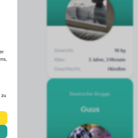
Gewicht:
16 kg
er
ns,
Alter:
3 Jahre, 3 Monate
Geschlecht:
Hündinn
Deutsche Dogge
 zu
Guus
eg