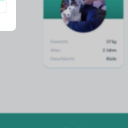
Gewicht:
37 kg
Alter:
2 Jahre
Geschlecht:
Rüde