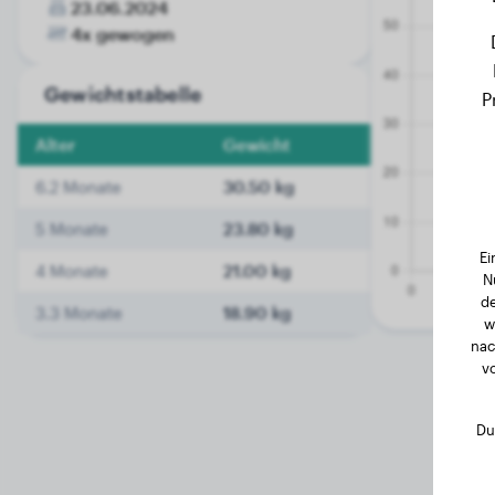
23.06.2024
4x gewogen
Gewichtstabelle
P
Alter
Gewicht
6.2 Monate
30.50 kg
5 Monate
23.80 kg
Ei
4 Monate
21.00 kg
N
de
3.3 Monate
18.90 kg
w
nac
v
Du