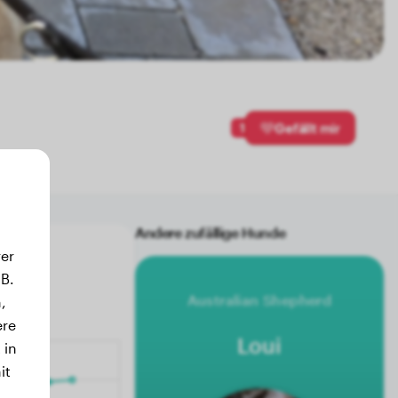
1
Gefällt mir
Andere zufällige Hunde
er
B.
Australian Shepherd
,
ere
Loui
 in
it
.