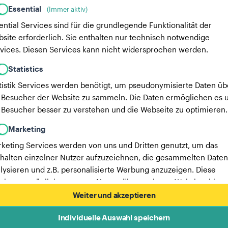
Essential
(Immer aktiv)
ential Services sind für die grundlegende Funktionalität der
site erforderlich. Sie enthalten nur technisch notwendige
vices. Diesen Services kann nicht widersprochen werden.
Statistics
tistik Services werden benötigt, um pseudonymisierte Daten üb
 Besucher der Website zu sammeln. Die Daten ermöglichen es u
 Besucher besser zu verstehen und die Webseite zu optimieren.
Marketing
keting Services werden von uns und Dritten genutzt, um das
halten einzelner Nutzer aufzuzeichnen, die gesammelten Daten
lysieren und z.B. personalisierte Werbung anzuzeigen. Diese
vices ermöglichen es uns, Nutzer über mehrere Websites hinw
verfolgen.
Weiter und akzeptieren
Hier findest du eine Liste unserer Werbepartner.
Individuelle Auswahl speichern
Mehr Informationen in unserer Datenschutzerklärung