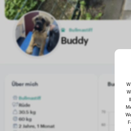
Bullmastiff
Buddy
Über mich
Buddy's G
W
W
Bullmastiff
Rüde
Me
30.5 kg
We
60 kg
F
2 Jahre, 1 Monat