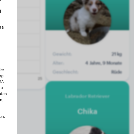
f
n
as
Gewicht:
21 kg
Alter:
4 Jahre, 9 Monate
der
Geschlecht:
Rüde
ng
USA
au
aten
Labrador Retriever
n,
Chika
en.