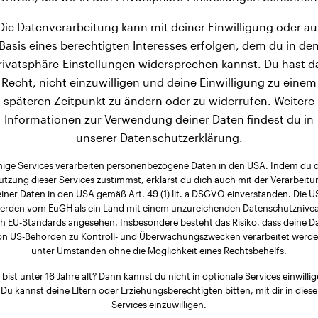
Die Datenverarbeitung kann mit deiner Einwilligung oder au
Basis eines berechtigten Interesses erfolgen, dem du in de
rivatsphäre-Einstellungen widersprechen kannst. Du hast d
Recht, nicht einzuwilligen und deine Einwilligung zu einem
späteren Zeitpunkt zu ändern oder zu widerrufen. Weitere
Informationen zur Verwendung deiner Daten findest du in
unserer Datenschutzerklärung.
nige Services verarbeiten personenbezogene Daten in den USA. Indem du 
utzung dieser Services zustimmst, erklärst du dich auch mit der Verarbeitu
iner Daten in den USA gemäß Art. 49 (1) lit. a DSGVO einverstanden. Die 
erden vom EuGH als ein Land mit einem unzureichenden Datenschutznive
h EU-Standards angesehen. Insbesondere besteht das Risiko, dass deine D
on US-Behörden zu Kontroll- und Überwachungszwecken verarbeitet werde
unter Umständen ohne die Möglichkeit eines Rechtsbehelfs.
 bist unter 16 Jahre alt? Dann kannst du nicht in optionale Services einwillig
Du kannst deine Eltern oder Erziehungsberechtigten bitten, mit dir in diese
Services einzuwilligen.