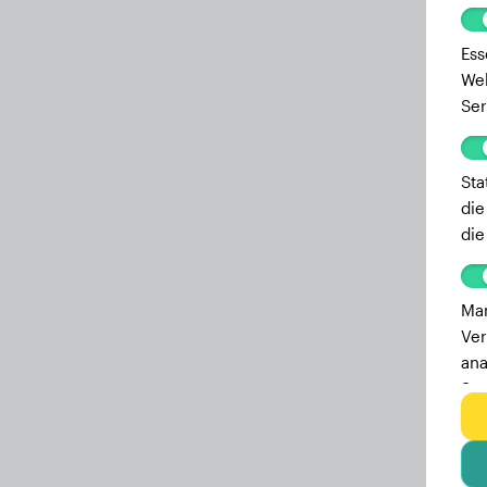
Ess
Web
Ser
Sta
die
die
Mar
Ver
ana
Ser
zu 