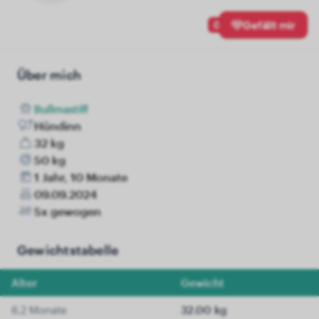
0
Gefällt mir
Über mich
Bullmastiff
Hündinn
32 kg
50 kg
1 Jahr, 10 Monate
09.09.2024
5x gewogen
Gewichtstabelle
Alter
Gewicht
6.2 Monate
32.00 kg