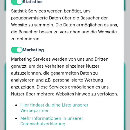
Statistics
Statistik Services werden benötigt, um
pseudonymisierte Daten über die Besucher der
Website zu sammeln. Die Daten ermöglichen es uns,
die Besucher besser zu verstehen und die Webseite
Gewicht:
27 kg
zu optimieren.
Alter:
1 Jahr, 6 Monate
Marketing
Geschlecht:
Rüde
Marketing Services werden von uns und Dritten
genutzt, um das Verhalten einzelner Nutzer
aufzuzeichnen, die gesammelten Daten zu
Akita Inu
analysieren und z.B. personalisierte Werbung
anzuzeigen. Diese Services ermöglichen es uns,
Dottie
Nutzer über mehrere Websites hinweg zu verfolgen.
Hier findest du eine Liste unserer
Werbepartner.
Mehr Informationen in unserer
Datenschutzerklärung