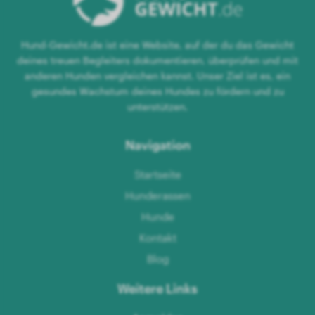
Hund-Gewicht.de ist eine Website, auf der du das Gewicht
deines treuen Begleiters dokumentieren, überprüfen und mit
anderen Hunden vergleichen kannst. Unser Ziel ist es, ein
gesundes Wachstum deines Hundes zu fördern und zu
unterstützen.
Navigation
Startseite
Hunderassen
Hunde
Kontakt
Blog
Weitere Links