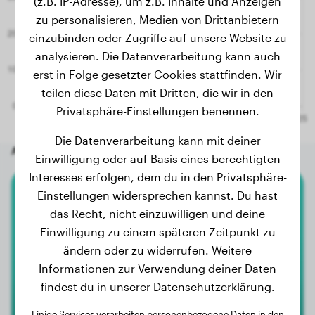
(z.B. IP-Adresse), um z.B. Inhalte und Anzeigen
zu personalisieren, Medien von Drittanbietern
einzubinden oder Zugriffe auf unsere Website zu
analysieren. Die Datenverarbeitung kann auch
erst in Folge gesetzter Cookies stattfinden. Wir
teilen diese Daten mit Dritten, die wir in den
Privatsphäre-Einstellungen benennen.
Die Datenverarbeitung kann mit deiner
Andere zufällige Hunde
Einwilligung oder auf Basis eines berechtigten
Interesses erfolgen, dem du in den Privatsphäre-
Einstellungen widersprechen kannst. Du hast
Cane Corso
das Recht, nicht einzuwilligen und deine
Pollux Zerberus Della Via
Einwilligung zu einem späteren Zeitpunkt zu
Valetta
ändern oder zu widerrufen. Weitere
Informationen zur Verwendung deiner Daten
findest du in unserer Datenschutzerklärung.
Einige Services verarbeiten personenbezogene Daten in den