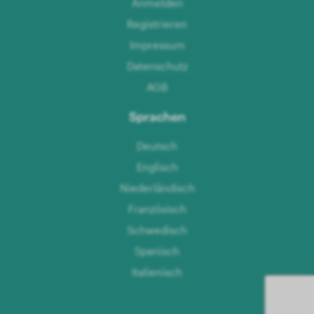
Anmelden
Registrieren
Impressum
Datenschutz
AGB
Sprachen
Deutsch
Englisch
Niederländisch
Französisch
Schwedisch
Spanisch
Italienisch