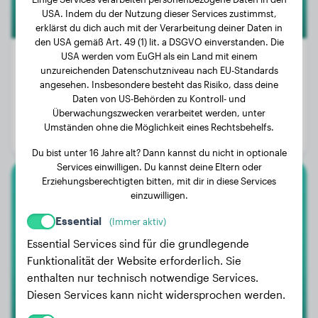
USA. Indem du der Nutzung dieser Services zustimmst,
erklärst du dich auch mit der Verarbeitung deiner Daten in
den USA gemäß Art. 49 (1) lit. a DSGVO einverstanden. Die
USA werden vom EuGH als ein Land mit einem
unzureichenden Datenschutzniveau nach EU-Standards
angesehen. Insbesondere besteht das Risiko, dass deine
Gewicht:
37 kg
Daten von US-Behörden zu Kontroll- und
Überwachungszwecken verarbeitet werden, unter
Alter:
2 Jahre, 6 Monate
Umständen ohne die Möglichkeit eines Rechtsbehelfs.
Geschlecht:
Rüde
Du bist unter 16 Jahre alt? Dann kannst du nicht in optionale
Services einwilligen. Du kannst deine Eltern oder
Erziehungsberechtigten bitten, mit dir in diese Services
Dalmatiner
einzuwilligen.
Essential
(Immer aktiv)
Fredbert
Essential Services sind für die grundlegende
Funktionalität der Website erforderlich. Sie
enthalten nur technisch notwendige Services.
Diesen Services kann nicht widersprochen werden.