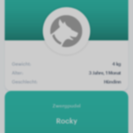
Gewicht:
4 kg
Alter:
3 Jahre, 1 Monat
Geschlecht:
Hündinn
Zwergpudel
Rocky