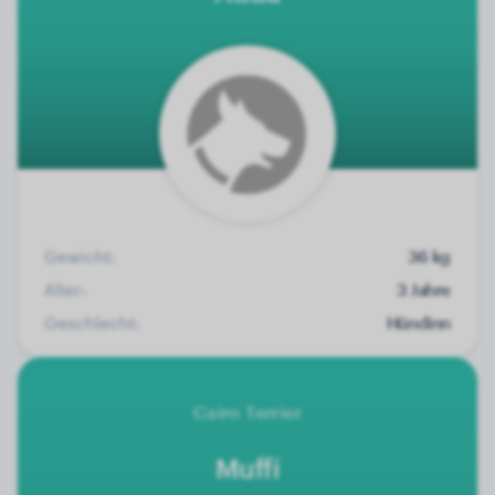
Gewicht:
36 kg
Alter:
3 Jahre
Geschlecht:
Hündinn
Cairn Terrier
Muffi