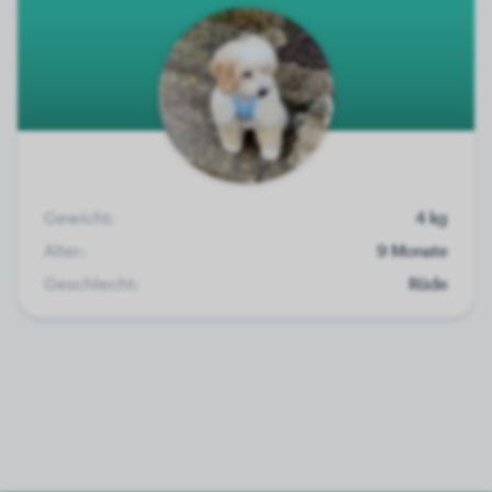
Gewicht:
4 kg
Alter:
9 Monate
Geschlecht:
Rüde