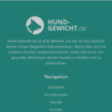
Hund-Gewicht.de ist eine Website, auf der du das Gewicht
deines treuen Begleiters dokumentieren, überprüfen und mit
anderen Hunden vergleichen kannst. Unser Ziel ist es, ein
gesundes Wachstum deines Hundes zu fördern und zu
unterstützen.
Navigation
Startseite
Hunderassen
Hunde
Kontakt