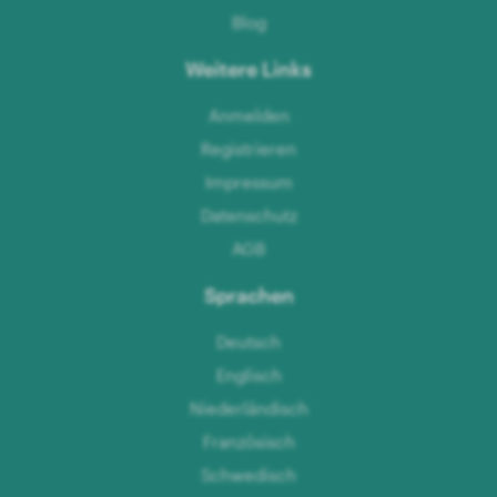
Blog
Weitere Links
Anmelden
Registrieren
Impressum
Datenschutz
AGB
Sprachen
Deutsch
Englisch
Niederländisch
Französisch
Schwedisch