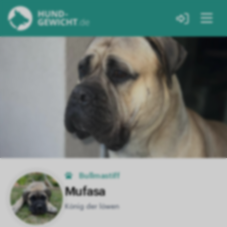
Bullmastiff
Mufasa
König der löwen