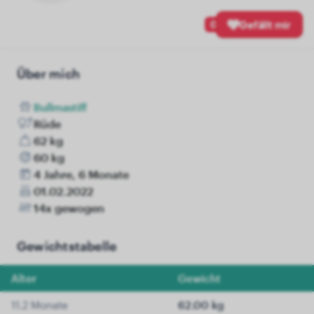
0
Gefällt mir
Über mich
Bullmastiff
Rüde
62 kg
60 kg
4 Jahre, 6 Monate
01.02.2022
14x gewogen
Gewichtstabelle
Alter
Gewicht
11.2 Monate
62.00 kg