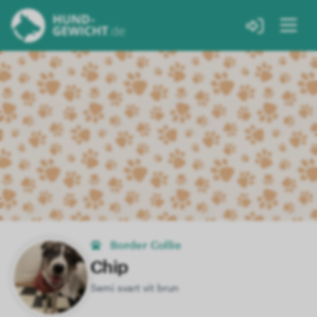
Border Collie
Chip
Semi svart vit brun