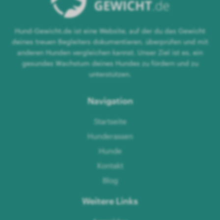
Hund-Gewicht.de ist eine Website, auf der du das Gewicht
deines treuen Begleiters dokumentieren, überprüfen und mit
anderen Hunden vergleichen kannst. Unser Ziel ist es, ein
gesundes Wachstum deines Hundes zu fördern und zu
unterstützen.
Navigation
Startseite
Hunderassen
Hunde
Kontakt
Blog
Weitere Links