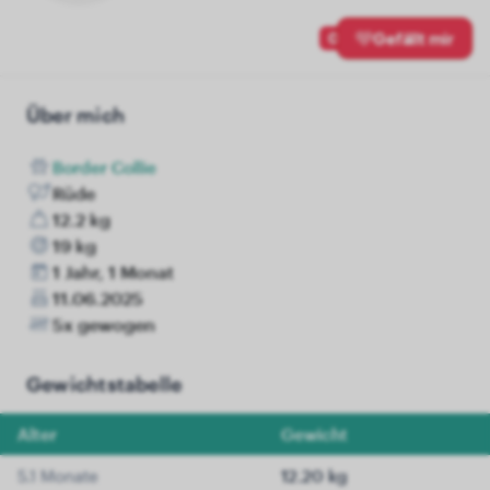
0
Gefällt mir
Über mich
Border Collie
Rüde
12.2 kg
19 kg
1 Jahr, 1 Monat
11.06.2025
5x gewogen
Gewichtstabelle
Alter
Gewicht
5.1 Monate
12.20 kg