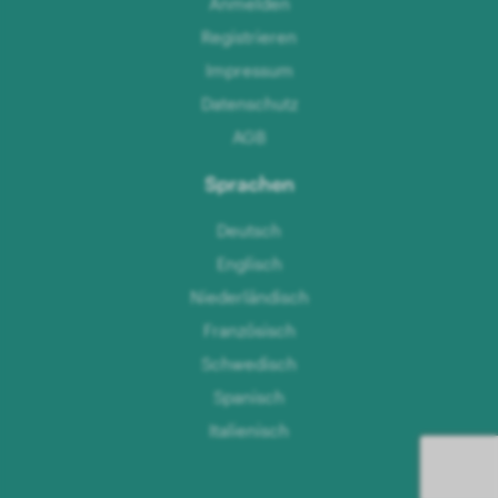
Anmelden
Registrieren
Impressum
Datenschutz
AGB
Sprachen
Deutsch
Englisch
Niederländisch
Französisch
Schwedisch
Spanisch
Italienisch