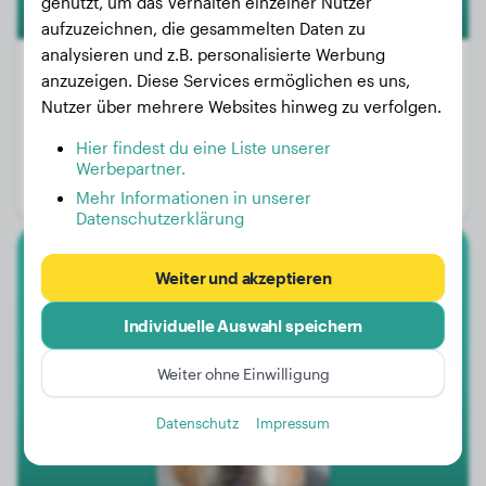
genutzt, um das Verhalten einzelner Nutzer
aufzuzeichnen, die gesammelten Daten zu
analysieren und z.B. personalisierte Werbung
anzuzeigen. Diese Services ermöglichen es uns,
Nutzer über mehrere Websites hinweg zu verfolgen.
Gewicht:
3 kg
Hier findest du eine Liste unserer
Alter:
3 Jahre, 5 Monate
Werbepartner.
Geschlecht:
Rüde
Mehr Informationen in unserer
Datenschutzerklärung
Golden Retriever
Weiter und akzeptieren
Individuelle Auswahl speichern
Milo
Weiter ohne Einwilligung
1
Datenschutz
Impressum