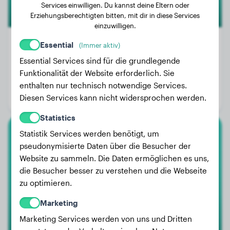
Services einwilligen. Du kannst deine Eltern oder
Erziehungsberechtigten bitten, mit dir in diese Services
einzuwilligen.
Essential
(Immer aktiv)
Essential Services sind für die grundlegende
Gewicht:
29 kg
Funktionalität der Website erforderlich. Sie
Alter:
3 Jahre, 7 Monate
enthalten nur technisch notwendige Services.
Diesen Services kann nicht widersprochen werden.
Geschlecht:
Hündinn
Statistics
Statistik Services werden benötigt, um
Papillon
pseudonymisierte Daten über die Besucher der
Website zu sammeln. Die Daten ermöglichen es uns,
Ezra
die Besucher besser zu verstehen und die Webseite
zu optimieren.
Marketing
Marketing Services werden von uns und Dritten