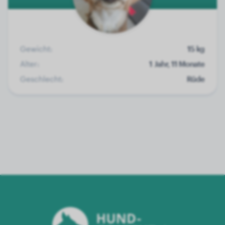
Gewicht:
15 kg
Alter:
1 Jahr, 11 Monate
Geschlecht:
Rüde