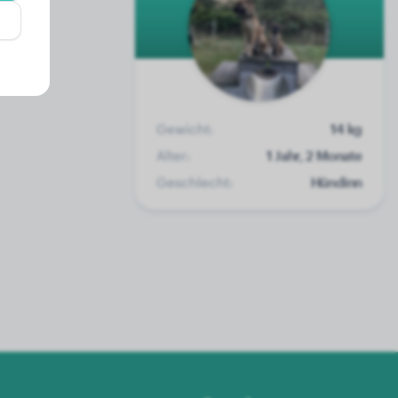
Gewicht:
14 kg
Alter:
1 Jahr, 2 Monate
Geschlecht:
Hündinn