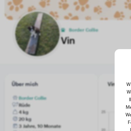
Border Collie
Vin
Über mich
Vin's Gew
W
W
Border Collie
Rüde
Me
4 kg
We
20 kg
F
3 Jahre, 10 Monate