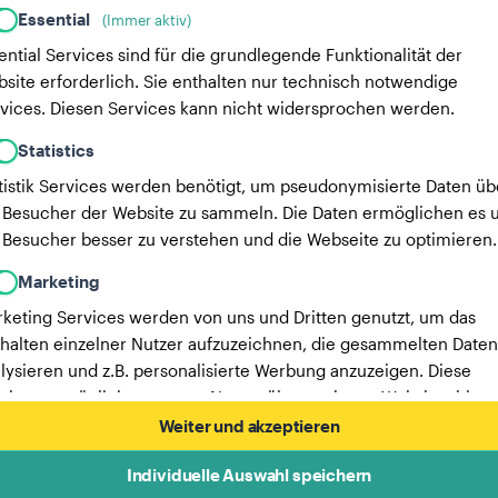
Essential
(Immer aktiv)
ential Services sind für die grundlegende Funktionalität der
site erforderlich. Sie enthalten nur technisch notwendige
vices. Diesen Services kann nicht widersprochen werden.
Statistics
tistik Services werden benötigt, um pseudonymisierte Daten üb
 Besucher der Website zu sammeln. Die Daten ermöglichen es u
 Besucher besser zu verstehen und die Webseite zu optimieren.
Marketing
keting Services werden von uns und Dritten genutzt, um das
halten einzelner Nutzer aufzuzeichnen, die gesammelten Daten
lysieren und z.B. personalisierte Werbung anzuzeigen. Diese
vices ermöglichen es uns, Nutzer über mehrere Websites hinw
verfolgen.
Weiter und akzeptieren
Hier findest du eine Liste unserer Werbepartner.
Individuelle Auswahl speichern
Mehr Informationen in unserer Datenschutzerklärung