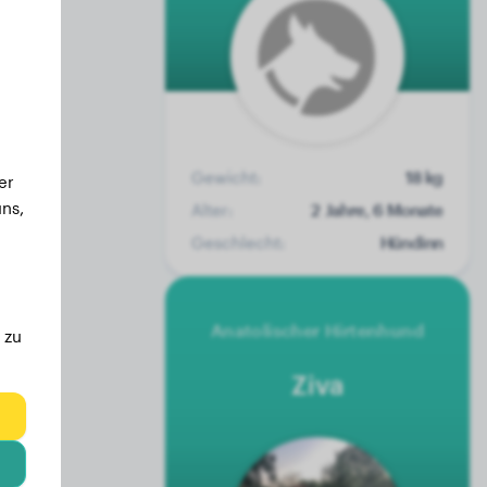
Gewicht:
18 kg
er
ns,
Alter:
2 Jahre, 6 Monate
Geschlecht:
Hündinn
Anatolischer Hirtenhund
 zu
Ziva
eg