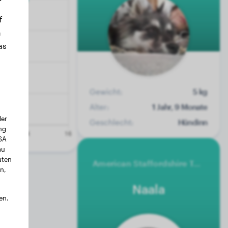
f
n
as
Gewicht:
5 kg
Alter:
1 Jahr, 9 Monate
der
Geschlecht:
Hündinn
ng
USA
au
aten
American Staffordshire Terrier
n,
Naala
en.