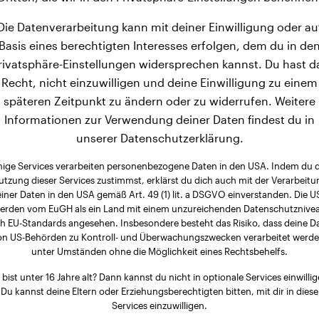
Die Datenverarbeitung kann mit deiner Einwilligung oder au
Basis eines berechtigten Interesses erfolgen, dem du in de
rivatsphäre-Einstellungen widersprechen kannst. Du hast d
Recht, nicht einzuwilligen und deine Einwilligung zu einem
späteren Zeitpunkt zu ändern oder zu widerrufen. Weitere
Informationen zur Verwendung deiner Daten findest du in
unserer Datenschutzerklärung.
nige Services verarbeiten personenbezogene Daten in den USA. Indem du 
utzung dieser Services zustimmst, erklärst du dich auch mit der Verarbeitu
iner Daten in den USA gemäß Art. 49 (1) lit. a DSGVO einverstanden. Die 
erden vom EuGH als ein Land mit einem unzureichenden Datenschutznive
h EU-Standards angesehen. Insbesondere besteht das Risiko, dass deine D
on US-Behörden zu Kontroll- und Überwachungszwecken verarbeitet werde
unter Umständen ohne die Möglichkeit eines Rechtsbehelfs.
 bist unter 16 Jahre alt? Dann kannst du nicht in optionale Services einwillig
Du kannst deine Eltern oder Erziehungsberechtigten bitten, mit dir in diese
Services einzuwilligen.