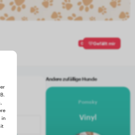
0
Gefällt mir
Andere zufällige Hunde
er
B.
Pomsky
,
ere
Vinyl
 in
it
.