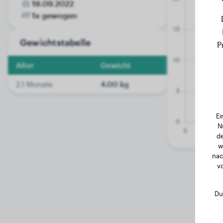
18.09.2022
1x gewogen
Gewichtstabelle
P
Alter
Gewicht
2.1 Monate
4.00 kg
Ei
N
de
w
nac
v
Du