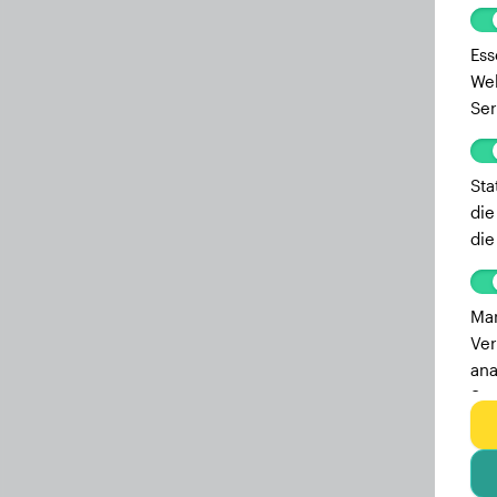
Ess
Web
Ser
Sta
die
die
Mar
Ver
ana
Ser
zu 