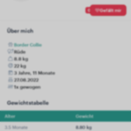
0
Gefällt mir
Über mich
Border Collie
Rüde
8.8 kg
22 kg
3 Jahre, 11 Monate
27.08.2022
1x gewogen
Gewichtstabelle
Alter
Gewicht
3.5 Monate
8.80 kg