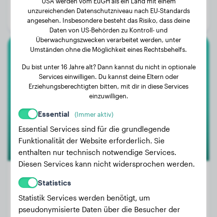
USA werden vom EuGH als ein Land mit einem
Alter:
1 Jahr, 10 Monate
unzureichenden Datenschutzniveau nach EU-Standards
Geschlecht:
Rüde
angesehen. Insbesondere besteht das Risiko, dass deine
Daten von US-Behörden zu Kontroll- und
Überwachungszwecken verarbeitet werden, unter
Umständen ohne die Möglichkeit eines Rechtsbehelfs.
Cocker Spaniel
Du bist unter 16 Jahre alt? Dann kannst du nicht in optionale
Services einwilligen. Du kannst deine Eltern oder
Lio
Erziehungsberechtigten bitten, mit dir in diese Services
einzuwilligen.
Essential
(Immer aktiv)
Essential Services sind für die grundlegende
Funktionalität der Website erforderlich. Sie
enthalten nur technisch notwendige Services.
Diesen Services kann nicht widersprochen werden.
Statistics
Statistik Services werden benötigt, um
Gewicht:
16 kg
pseudonymisierte Daten über die Besucher der
Alter:
4 Jahre, 7 Monate