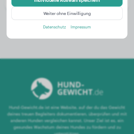
Individuelle Auswahl speichern
Geschlecht:
Rüde
Weiter ohne Einwilligung
Datenschutz
Impressum
Hund-Gewicht.de ist eine Website, auf der du das Gewicht
deines treuen Begleiters dokumentieren, überprüfen und mit
anderen Hunden vergleichen kannst. Unser Ziel ist es, ein
gesundes Wachstum deines Hundes zu fördern und zu
unterstützen.