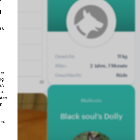
f
n
as
Gewicht:
11 kg
Alter:
2 Jahre, 7 Monate
der
Geschlecht:
Rüde
ng
USA
au
aten
Malinois
n,
Black soul’s Dolly
en.