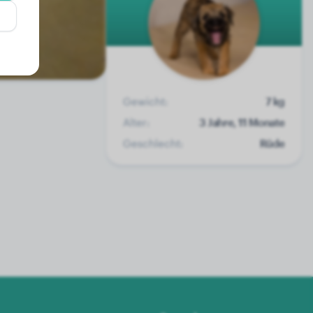
Gewicht:
7 kg
Alter:
3 Jahre, 11 Monate
Geschlecht:
Rüde