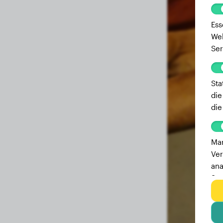
Ess
Web
Ser
Sta
die
die
Mar
Ver
ana
Ser
zu 