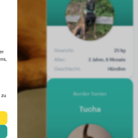
Gewicht:
25 kg
er
ns,
Alter:
3 Jahre, 6 Monate
Geschlecht:
Hündinn
Border Terrier
 zu
Tucha
eg