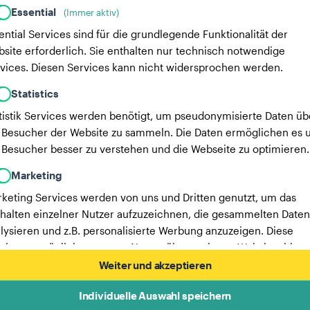
Essential
(Immer aktiv)
ential Services sind für die grundlegende Funktionalität der
site erforderlich. Sie enthalten nur technisch notwendige
vices. Diesen Services kann nicht widersprochen werden.
Statistics
tistik Services werden benötigt, um pseudonymisierte Daten üb
 Besucher der Website zu sammeln. Die Daten ermöglichen es u
 Besucher besser zu verstehen und die Webseite zu optimieren.
Marketing
keting Services werden von uns und Dritten genutzt, um das
halten einzelner Nutzer aufzuzeichnen, die gesammelten Daten
lysieren und z.B. personalisierte Werbung anzuzeigen. Diese
vices ermöglichen es uns, Nutzer über mehrere Websites hinw
verfolgen.
Weiter und akzeptieren
Hier findest du eine Liste unserer Werbepartner.
Individuelle Auswahl speichern
Mehr Informationen in unserer Datenschutzerklärung