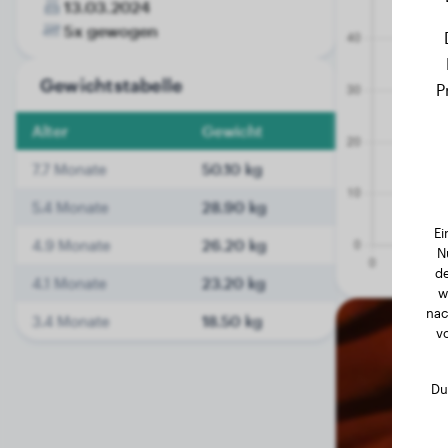
13.03.2024
5x gewogen
Gewichtstabelle
P
Alter
Gewicht
7.7 Monate
50.10 kg
5.4 Monate
28.90 kg
Ei
4.9 Monate
26.20 kg
N
de
4.1 Monate
23.20 kg
w
nac
3.4 Monate
18.50 kg
v
Du