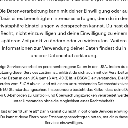
Die Datenverarbeitung kann mit deiner Einwilligung oder au
Basis eines berechtigten Interesses erfolgen, dem du in de
rivatsphäre-Einstellungen widersprechen kannst. Du hast d
Recht, nicht einzuwilligen und deine Einwilligung zu einem
späteren Zeitpunkt zu ändern oder zu widerrufen. Weitere
Informationen zur Verwendung deiner Daten findest du in
unserer Datenschutzerklärung.
nige Services verarbeiten personenbezogene Daten in den USA. Indem du 
utzung dieser Services zustimmst, erklärst du dich auch mit der Verarbeitu
iner Daten in den USA gemäß Art. 49 (1) lit. a DSGVO einverstanden. Die 
erden vom EuGH als ein Land mit einem unzureichenden Datenschutznive
h EU-Standards angesehen. Insbesondere besteht das Risiko, dass deine D
on US-Behörden zu Kontroll- und Überwachungszwecken verarbeitet werde
unter Umständen ohne die Möglichkeit eines Rechtsbehelfs.
 bist unter 16 Jahre alt? Dann kannst du nicht in optionale Services einwillig
Du kannst deine Eltern oder Erziehungsberechtigten bitten, mit dir in diese
Services einzuwilligen.