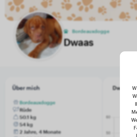
Bordeauxdogge
Dwaas
Über mich
Dwaas's 
W
W
Bordeauxdogge
Rüde
Me
50.1 kg
We
54 kg
F
2 Jahre, 4 Monate