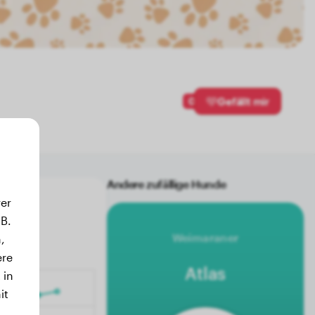
0
Gefällt mir
Andere zufällige Hunde
er
B.
Weimaraner
,
ere
Atlas
 in
it
.