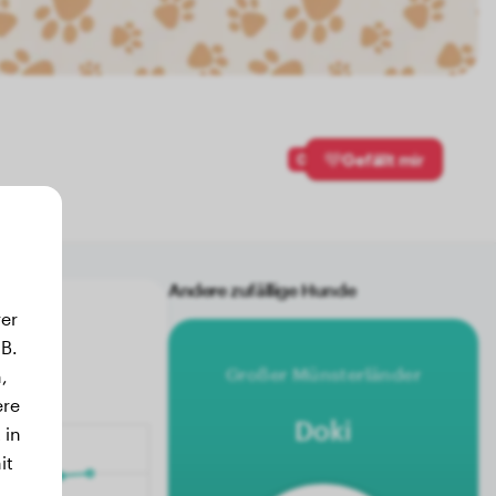
0
Gefällt mir
Andere zufällige Hunde
er
B.
Großer Münsterländer
,
ere
Doki
 in
it
.