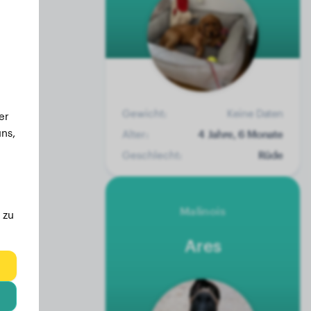
Gewicht:
Keine Daten
er
ns,
Alter:
4 Jahre, 6 Monate
Geschlecht:
Rüde
Malinois
 zu
Ares
eg