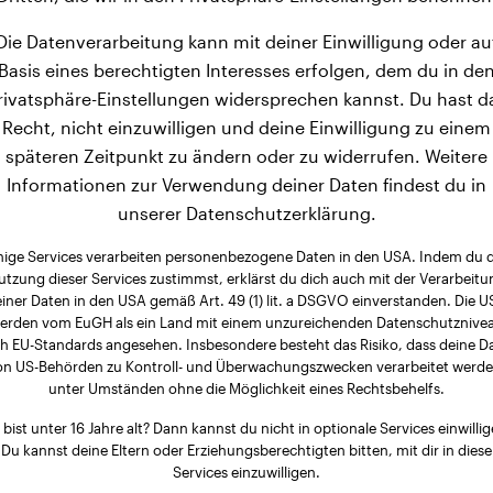
Die Datenverarbeitung kann mit deiner Einwilligung oder au
Basis eines berechtigten Interesses erfolgen, dem du in de
rivatsphäre-Einstellungen widersprechen kannst. Du hast d
Recht, nicht einzuwilligen und deine Einwilligung zu einem
späteren Zeitpunkt zu ändern oder zu widerrufen. Weitere
Informationen zur Verwendung deiner Daten findest du in
unserer Datenschutzerklärung.
nige Services verarbeiten personenbezogene Daten in den USA. Indem du 
utzung dieser Services zustimmst, erklärst du dich auch mit der Verarbeitu
iner Daten in den USA gemäß Art. 49 (1) lit. a DSGVO einverstanden. Die 
erden vom EuGH als ein Land mit einem unzureichenden Datenschutznive
h EU-Standards angesehen. Insbesondere besteht das Risiko, dass deine D
on US-Behörden zu Kontroll- und Überwachungszwecken verarbeitet werde
unter Umständen ohne die Möglichkeit eines Rechtsbehelfs.
 bist unter 16 Jahre alt? Dann kannst du nicht in optionale Services einwillig
Du kannst deine Eltern oder Erziehungsberechtigten bitten, mit dir in diese
Services einzuwilligen.