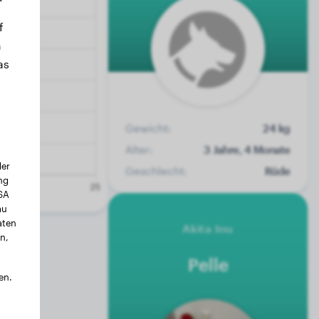
f
n
as
Gewicht:
24 kg
Alter:
3 Jahre, 4 Monate
der
Geschlecht:
Rüde
ng
USA
au
aten
Akita Inu
n,
Pelle
en.