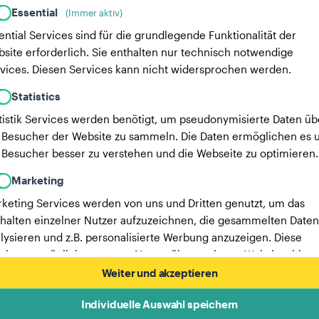
Essential
(Immer aktiv)
ential Services sind für die grundlegende Funktionalität der
site erforderlich. Sie enthalten nur technisch notwendige
vices. Diesen Services kann nicht widersprochen werden.
Statistics
tistik Services werden benötigt, um pseudonymisierte Daten üb
 Besucher der Website zu sammeln. Die Daten ermöglichen es u
 Besucher besser zu verstehen und die Webseite zu optimieren.
Marketing
keting Services werden von uns und Dritten genutzt, um das
halten einzelner Nutzer aufzuzeichnen, die gesammelten Daten
lysieren und z.B. personalisierte Werbung anzuzeigen. Diese
vices ermöglichen es uns, Nutzer über mehrere Websites hinw
verfolgen.
Weiter und akzeptieren
Hier findest du eine Liste unserer Werbepartner.
Individuelle Auswahl speichern
Mehr Informationen in unserer Datenschutzerklärung