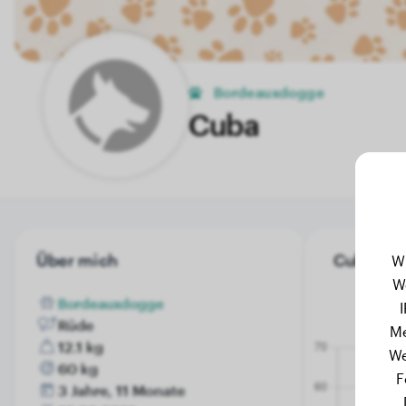
Bordeauxdogge
Cuba
Über mich
Cuba's Ge
W
W
Bordeauxdogge
Rüde
Me
12.1 kg
We
60 kg
F
3 Jahre, 11 Monate