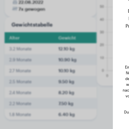
22.08.2022
7x gewogen
Gewichtstabelle
P
Alter
Gewicht
3.2 Monate
12.10 kg
2.9 Monate
10.90 kg
Ei
2.7 Monate
10.10 kg
N
de
2.5 Monate
9.50 kg
w
nac
2.4 Monate
8.20 kg
v
2.2 Monate
7.50 kg
Du
1.8 Monate
6.40 kg