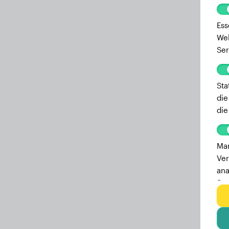
Ess
Web
Ser
Sta
die
die
Mar
Ver
ana
Ser
zu 