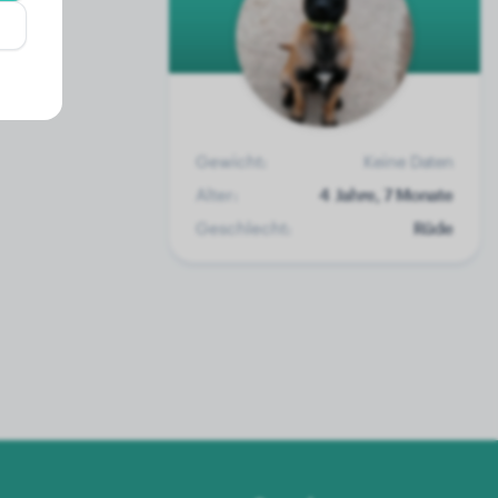
Gewicht:
Keine Daten
Alter:
4 Jahre, 7 Monate
Geschlecht:
Rüde