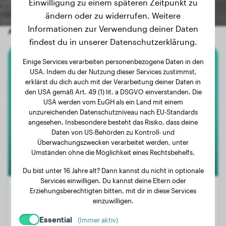
Einwilligung zu einem späteren Zeitpunkt zu
ändern oder zu widerrufen. Weitere
Informationen zur Verwendung deiner Daten
Andere zufällige Hunde
findest du in unserer Datenschutzerklärung.
Einige Services verarbeiten personenbezogene Daten in den
Englische Bulldogge
USA. Indem du der Nutzung dieser Services zustimmst,
erklärst du dich auch mit der Verarbeitung deiner Daten in
Harry
den USA gemäß Art. 49 (1) lit. a DSGVO einverstanden. Die
USA werden vom EuGH als ein Land mit einem
unzureichenden Datenschutzniveau nach EU-Standards
angesehen. Insbesondere besteht das Risiko, dass deine
Daten von US-Behörden zu Kontroll- und
Überwachungszwecken verarbeitet werden, unter
Umständen ohne die Möglichkeit eines Rechtsbehelfs.
Du bist unter 16 Jahre alt? Dann kannst du nicht in optionale
Services einwilligen. Du kannst deine Eltern oder
Erziehungsberechtigten bitten, mit dir in diese Services
einzuwilligen.
Gewicht:
19 kg
Essential
(Immer aktiv)