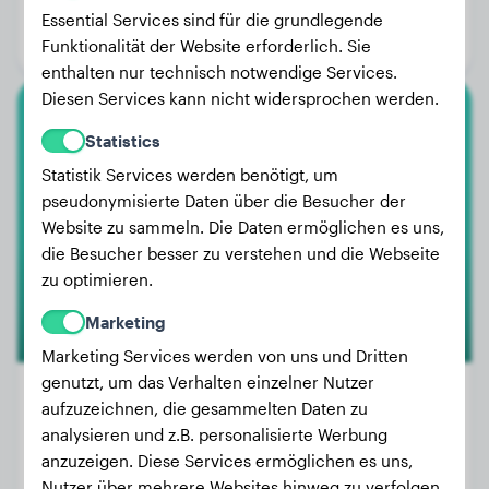
Alter:
2 Jahre, 6 Monate
Essential Services sind für die grundlegende
Geschlecht:
Hündinn
Funktionalität der Website erforderlich. Sie
enthalten nur technisch notwendige Services.
Diesen Services kann nicht widersprochen werden.
Cocker Spaniel
Statistics
Statistik Services werden benötigt, um
Donna
pseudonymisierte Daten über die Besucher der
Website zu sammeln. Die Daten ermöglichen es uns,
die Besucher besser zu verstehen und die Webseite
zu optimieren.
Marketing
Marketing Services werden von uns und Dritten
genutzt, um das Verhalten einzelner Nutzer
aufzuzeichnen, die gesammelten Daten zu
analysieren und z.B. personalisierte Werbung
Gewicht:
17 kg
anzuzeigen. Diese Services ermöglichen es uns,
Alter:
2 Jahre, 3 Monate
Nutzer über mehrere Websites hinweg zu verfolgen.