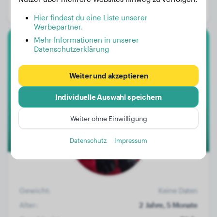
Geschlecht:
Hündinn
Hier findest du eine Liste unserer
Werbepartner.
Mehr Informationen in unserer
Datenschutzerklärung
Cane Corso
Don Corleone
Weiter und akzeptieren
Individuelle Auswahl speichern
1
Weiter ohne Einwilligung
Datenschutz
Impressum
Gewicht:
Keine Daten
Alter:
2 Jahre, 5 Monate