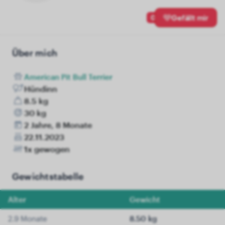
0
Gefällt mir
Über mich
American Pit Bull Terrier
Hündinn
8.5 kg
30 kg
2 Jahre, 8 Monate
22.11.2023
1x gewogen
Gewichtstabelle
Alter
Gewicht
2.9 Monate
8.50 kg