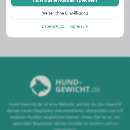
Individuelle Auswahl speichern
Geschlecht:
Hündinn
Weiter ohne Einwilligung
Datenschutz
Impressum
Hund-Gewicht.de ist eine Website, auf der du das Gewicht
deines treuen Begleiters dokumentieren, überprüfen und mit
anderen Hunden vergleichen kannst. Unser Ziel ist es, ein
gesundes Wachstum deines Hundes zu fördern und zu
unterstützen.