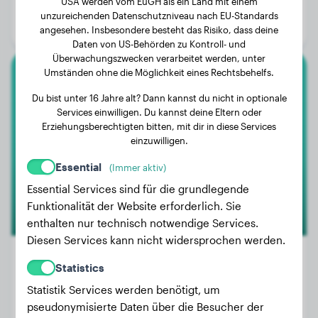
USA werden vom EuGH als ein Land mit einem
Alter:
3 Jahre, 2 Monate
unzureichenden Datenschutzniveau nach EU-Standards
Geschlecht:
Rüde
angesehen. Insbesondere besteht das Risiko, dass deine
Daten von US-Behörden zu Kontroll- und
Überwachungszwecken verarbeitet werden, unter
Umständen ohne die Möglichkeit eines Rechtsbehelfs.
Kleinpudel
Du bist unter 16 Jahre alt? Dann kannst du nicht in optionale
Services einwilligen. Du kannst deine Eltern oder
Theo
Erziehungsberechtigten bitten, mit dir in diese Services
einzuwilligen.
Essential
(Immer aktiv)
Essential Services sind für die grundlegende
Funktionalität der Website erforderlich. Sie
enthalten nur technisch notwendige Services.
Diesen Services kann nicht widersprochen werden.
Statistics
Statistik Services werden benötigt, um
Gewicht:
8 kg
pseudonymisierte Daten über die Besucher der
Alter:
5 Jahre, 8 Monate