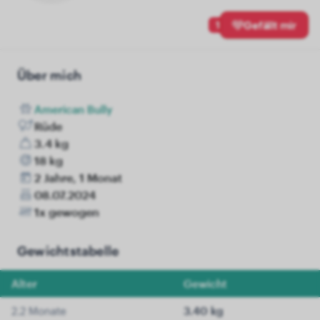
1
Gefällt mir
Über mich
American Bully
Rüde
3.4 kg
18 kg
2 Jahre, 1 Monat
08.07.2024
1x gewogen
Gewichtstabelle
Alter
Gewicht
2.2 Monate
3.40 kg