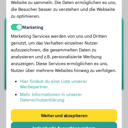
Website zu sammeln. Die Daten ermöglichen es uns,
Geschlecht:
Rüde
die Besucher besser zu verstehen und die Webseite
zu optimieren.
Marketing
Shiba Inu
Marketing Services werden von uns und Dritten
Umia
genutzt, um das Verhalten einzelner Nutzer
aufzuzeichnen, die gesammelten Daten zu
analysieren und z.B. personalisierte Werbung
1
anzuzeigen. Diese Services ermöglichen es uns,
Nutzer über mehrere Websites hinweg zu verfolgen.
Hier findest du eine Liste unserer
Werbepartner.
Mehr Informationen in unserer
Datenschutzerklärung
Gewicht:
7 kg
Weiter und akzeptieren
Alter:
3 Jahre, 1 Monat