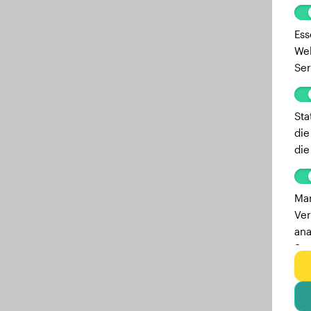
Ess
Web
Ser
Sta
die
die
Mar
Ver
ana
Ser
zu 