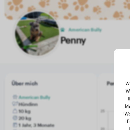
American Bully
Penny
Über mich
Penny's G
W
W
American Bully
Hündinn
Me
10 kg
We
20 kg
F
1 Jahr, 3 Monate