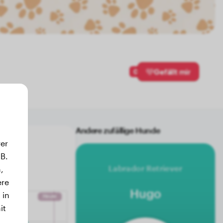
0
Gefällt mir
Andere zufällige Hunde
er
B.
Labrador Retriever
,
ere
Hugo
 in
it
.