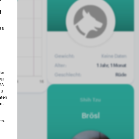
f
n
as
Gewicht:
Keine Daten
Alter:
1 Jahr, 1 Monat
der
Geschlecht:
Rüde
ng
USA
au
aten
Shih Tzu
n,
Brösl
en.