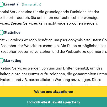
Essential
(Immer aktiv)
ential Services sind für die grundlegende Funktionalität der
site erforderlich. Sie enthalten nur technisch notwendige
vices. Diesen Services kann nicht widersprochen werden.
Statistics
tistik Services werden benötigt, um pseudonymisierte Daten üb
 Besucher der Website zu sammeln. Die Daten ermöglichen es u
 Besucher besser zu verstehen und die Webseite zu optimieren.
Marketing
keting Services werden von uns und Dritten genutzt, um das
halten einzelner Nutzer aufzuzeichnen, die gesammelten Daten
lysieren und z.B. personalisierte Werbung anzuzeigen. Diese
vices ermöglichen es uns, Nutzer über mehrere Websites hinw
verfolgen.
Weiter und akzeptieren
Hier findest du eine Liste unserer Werbepartner.
Individuelle Auswahl speichern
Mehr Informationen in unserer Datenschutzerklärung