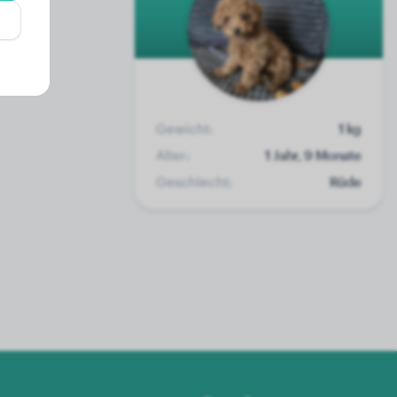
Gewicht:
1 kg
Alter:
1 Jahr, 9 Monate
Geschlecht:
Rüde