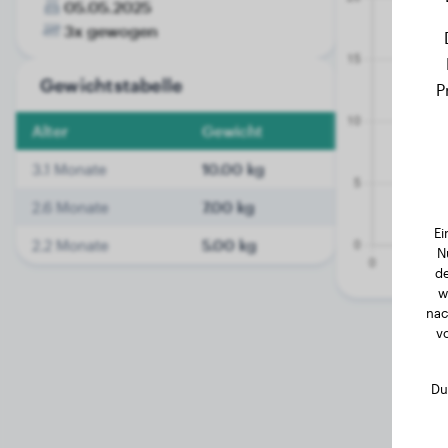
05.05.2025
3x gewogen
Gewichtstabelle
P
Alter
Gewicht
3.1 Monate
10.00 kg
2.6 Monate
7.00 kg
Ei
2.2 Monate
5.00 kg
N
de
w
nac
v
Du