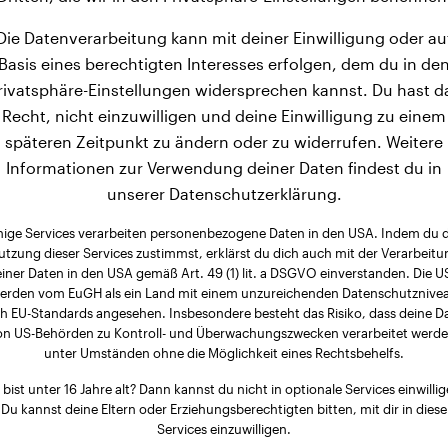
Die Datenverarbeitung kann mit deiner Einwilligung oder au
Basis eines berechtigten Interesses erfolgen, dem du in de
rivatsphäre-Einstellungen widersprechen kannst. Du hast d
Recht, nicht einzuwilligen und deine Einwilligung zu einem
späteren Zeitpunkt zu ändern oder zu widerrufen. Weitere
Informationen zur Verwendung deiner Daten findest du in
unserer Datenschutzerklärung.
nige Services verarbeiten personenbezogene Daten in den USA. Indem du 
utzung dieser Services zustimmst, erklärst du dich auch mit der Verarbeitu
iner Daten in den USA gemäß Art. 49 (1) lit. a DSGVO einverstanden. Die 
erden vom EuGH als ein Land mit einem unzureichenden Datenschutznive
h EU-Standards angesehen. Insbesondere besteht das Risiko, dass deine D
on US-Behörden zu Kontroll- und Überwachungszwecken verarbeitet werde
unter Umständen ohne die Möglichkeit eines Rechtsbehelfs.
 bist unter 16 Jahre alt? Dann kannst du nicht in optionale Services einwillig
Du kannst deine Eltern oder Erziehungsberechtigten bitten, mit dir in diese
Services einzuwilligen.