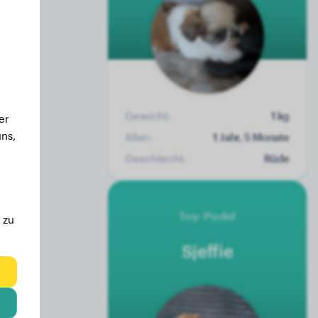
Gewicht:
1 kg
er
ns,
Alter:
1 Jahr, 5 Monate
Geschlecht:
Rüde
Toy-Pudel
 zu
Sjeffie
eg