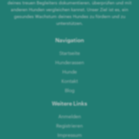
deines treuen Begleiters dokumentieren, überprüfen und mit
anderen Hunden vergleichen kannst. Unser Ziel ist es, ein
gesundes Wachstum deines Hundes zu fördern und zu
unterstützen.
Navigation
Startseite
Hunderassen
Hunde
Kontakt
Blog
Weitere Links
Anmelden
Registrieren
Impressum