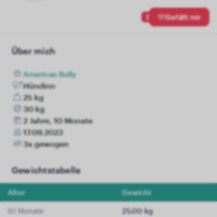
2
Gefällt mir
Über mich
American Bully
Hündinn
25 kg
30 kg
2 Jahre, 10 Monate
17.09.2023
3x gewogen
Gewichtstabelle
Alter
Gewicht
9.1 Monate
25.00 kg