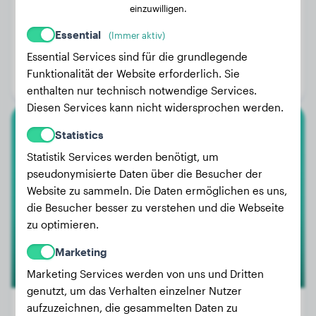
einzuwilligen.
Essential
(Immer aktiv)
Gewicht:
Keine Daten
Essential Services sind für die grundlegende
Alter:
1 Jahr, 8 Monate
Funktionalität der Website erforderlich. Sie
Geschlecht:
Rüde
enthalten nur technisch notwendige Services.
Diesen Services kann nicht widersprochen werden.
Statistics
Husky
Statistik Services werden benötigt, um
Strider
pseudonymisierte Daten über die Besucher der
Website zu sammeln. Die Daten ermöglichen es uns,
die Besucher besser zu verstehen und die Webseite
zu optimieren.
Marketing
Marketing Services werden von uns und Dritten
genutzt, um das Verhalten einzelner Nutzer
aufzuzeichnen, die gesammelten Daten zu