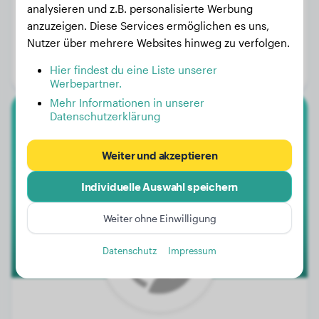
analysieren und z.B. personalisierte Werbung
anzuzeigen. Diese Services ermöglichen es uns,
Gewicht:
22 kg
Nutzer über mehrere Websites hinweg zu verfolgen.
Alter:
2 Jahre, 6 Monate
Hier findest du eine Liste unserer
Geschlecht:
Rüde
Werbepartner.
Mehr Informationen in unserer
Datenschutzerklärung
Boxer
Weiter und akzeptieren
Bruno
Individuelle Auswahl speichern
Weiter ohne Einwilligung
Datenschutz
Impressum