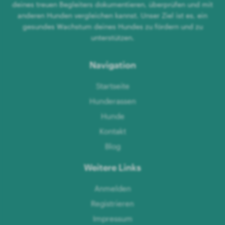
deines treuen Begleiters dokumentieren, überprüfen und mit
anderen Hunden vergleichen kannst. Unser Ziel ist es, ein
gesundes Wachstum deines Hundes zu fördern und zu
unterstützen.
Navigation
Startseite
Hunderassen
Hunde
Kontakt
Blog
Weitere Links
Anmelden
Registrieren
Impressum