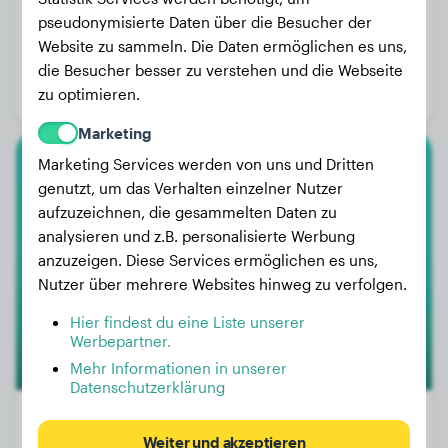
pseudonymisierte Daten über die Besucher der
Gewicht:
26 kg
Website zu sammeln. Die Daten ermöglichen es uns,
Alter:
4 Jahre, 9 Monate
die Besucher besser zu verstehen und die Webseite
zu optimieren.
Geschlecht:
Rüde
Marketing
Marketing Services werden von uns und Dritten
Berner Sennenhund
genutzt, um das Verhalten einzelner Nutzer
aufzuzeichnen, die gesammelten Daten zu
Tuna
analysieren und z.B. personalisierte Werbung
anzuzeigen. Diese Services ermöglichen es uns,
Nutzer über mehrere Websites hinweg zu verfolgen.
Hier findest du eine Liste unserer
Werbepartner.
Mehr Informationen in unserer
Datenschutzerklärung
Weiter und akzeptieren