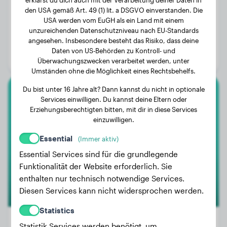
den USA gemäß Art. 49 (1) lit. a DSGVO einverstanden. Die
USA werden vom EuGH als ein Land mit einem
Gewicht:
9 kg
unzureichenden Datenschutzniveau nach EU-Standards
angesehen. Insbesondere besteht das Risiko, dass deine
Alter:
2 Jahre, 4 Monate
Daten von US-Behörden zu Kontroll- und
Geschlecht:
Rüde
Überwachungszwecken verarbeitet werden, unter
Umständen ohne die Möglichkeit eines Rechtsbehelfs.
Du bist unter 16 Jahre alt? Dann kannst du nicht in optionale
Großpudel
Services einwilligen. Du kannst deine Eltern oder
Erziehungsberechtigten bitten, mit dir in diese Services
einzuwilligen.
Madou
Essential
(Immer aktiv)
Essential Services sind für die grundlegende
Funktionalität der Website erforderlich. Sie
enthalten nur technisch notwendige Services.
Diesen Services kann nicht widersprochen werden.
Statistics
Statistik Services werden benötigt, um