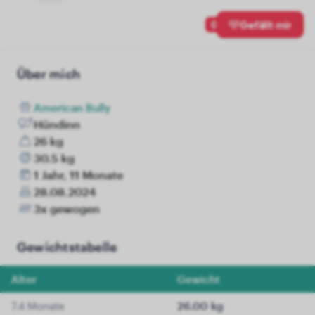
0
Gefällt mir
Über mich
American Bully
Hündinn
26 kg
30.5 kg
1 Jahr, 11 Monate
28.08.2024
3x gewogen
Gewichtstabelle
Alter
Gewicht
7.4 Monate
26.00 kg