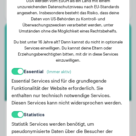
USA werden vom EuGH als ein Land mit einem
Alter:
1 Jahr, 6 Monate
unzureichenden Datenschutzniveau nach EU-Standards
Geschlecht:
Rüde
angesehen. Insbesondere besteht das Risiko, dass deine
Daten von US-Behörden zu Kontroll- und
Überwachungszwecken verarbeitet werden, unter
Umständen ohne die Möglichkeit eines Rechtsbehelfs.
Toy-Pudel
Du bist unter 16 Jahre alt? Dann kannst du nicht in optionale
Services einwilligen. Du kannst deine Eltern oder
Loetje
Erziehungsberechtigten bitten, mit dir in diese Services
einzuwilligen.
Essential
(Immer aktiv)
Essential Services sind für die grundlegende
Funktionalität der Website erforderlich. Sie
enthalten nur technisch notwendige Services.
Diesen Services kann nicht widersprochen werden.
Statistics
Statistik Services werden benötigt, um
Gewicht:
2 kg
pseudonymisierte Daten über die Besucher der
Alter:
3 Jahre, 10 Monate