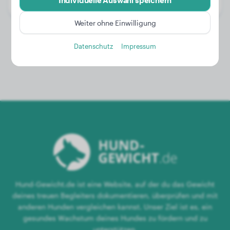
Individuelle Auswahl speichern
Geschlecht:
Hündinn
Weiter ohne Einwilligung
Datenschutz
Impressum
Hund-Gewicht.de ist eine Website, auf der du das Gewicht
deines treuen Begleiters dokumentieren, überprüfen und mit
anderen Hunden vergleichen kannst. Unser Ziel ist es, ein
gesundes Wachstum deines Hundes zu fördern und zu
unterstützen.