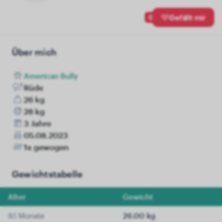
0
Gefällt mir
Über mich
American Bully
Rüde
26 kg
28 kg
3 Jahre
05.08.2023
1x gewogen
Gewichtstabelle
Alter
Gewicht
9.1 Monate
26.00 kg