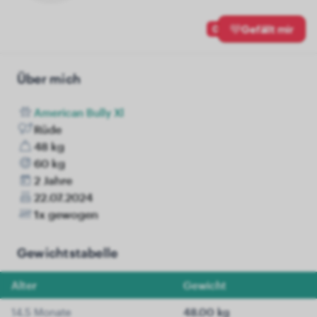
0
Gefällt mir
Über mich
American Bully Xl
Rüde
48 kg
60 kg
2 Jahre
22.07.2024
1x gewogen
Gewichtstabelle
Alter
Gewicht
14.5 Monate
48.00 kg