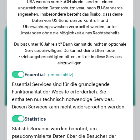
USA werden vom EuGH als ein Land mit einem
Alter:
2 Jahre, 5 Monate
unzureichenden Datenschutzniveau nach EU-Standards
Geschlecht:
Hündinn
angesehen. Insbesondere besteht das Risiko, dass deine
Daten von US-Behörden zu Kontroll- und
Überwachungszwecken verarbeitet werden, unter
Umständen ohne die Möglichkeit eines Rechtsbehelfs.
Berner Sennenhund
Du bist unter 16 Jahre alt? Dann kannst du nicht in optionale
Services einwilligen. Du kannst deine Eltern oder
Ollie
Erziehungsberechtigten bitten, mit dir in diese Services
einzuwilligen.
Essential
(Immer aktiv)
Essential Services sind für die grundlegende
Funktionalität der Website erforderlich. Sie
enthalten nur technisch notwendige Services.
Diesen Services kann nicht widersprochen werden.
Statistics
Statistik Services werden benötigt, um
Gewicht:
32 kg
pseudonymisierte Daten über die Besucher der
Alter:
3 Jahre, 5 Monate