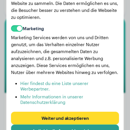
Website zu sammeln. Die Daten ermöglichen es uns,
Geschlecht:
Rüde
die Besucher besser zu verstehen und die Webseite
zu optimieren.
Marketing
Zwergpudel
Marketing Services werden von uns und Dritten
genutzt, um das Verhalten einzelner Nutzer
Trufa
aufzuzeichnen, die gesammelten Daten zu
analysieren und z.B. personalisierte Werbung
anzuzeigen. Diese Services ermöglichen es uns,
Nutzer über mehrere Websites hinweg zu verfolgen.
Hier findest du eine Liste unserer
Werbepartner.
Mehr Informationen in unserer
Datenschutzerklärung
Gewicht:
2 kg
Weiter und akzeptieren
Alter:
1 Jahr, 9 Monate