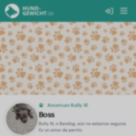
American Bully Xl
Boss
Bully XL o Bandog; aún no estamos seguros
Es un amor de perrito