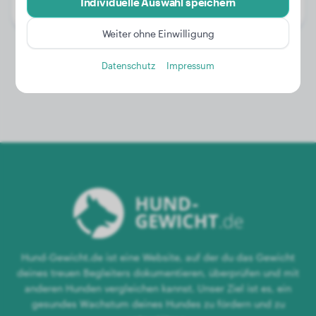
Individuelle Auswahl speichern
Geschlecht:
Hündinn
Weiter ohne Einwilligung
Datenschutz
Impressum
Hund-Gewicht.de ist eine Website, auf der du das Gewicht
deines treuen Begleiters dokumentieren, überprüfen und mit
anderen Hunden vergleichen kannst. Unser Ziel ist es, ein
gesundes Wachstum deines Hundes zu fördern und zu