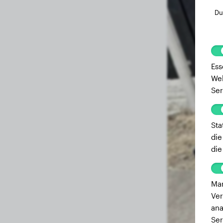
Du
Ess
Web
Ser
Sta
die
die
Mar
Ver
ana
Ser