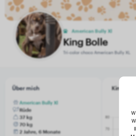
American Bully Xl
King Bolle
Tri-color choco American Bully XL
Über mich
King Boll
American Bully Xl
Rüde
W
37 kg
W
70 kg
2 Jahre, 6 Monate