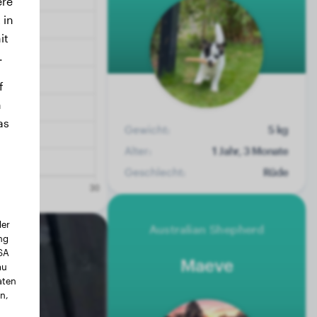
ere
 in
it
.
f
n
as
Gewicht:
5 kg
Alter:
1 Jahr, 3 Monate
Geschlecht:
Rüde
der
Australian Shepherd
ng
USA
Maeve
au
aten
n,