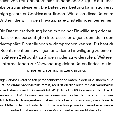
dien von Drittanbietern einzubinden oder Zugriffe auf uns
bsite zu analysieren. Die Datenverarbeitung kann auch erst
olge gesetzter Cookies stattfinden. Wir teilen diese Daten m
Dritten, die wir in den Privatsphäre-Einstellungen benennen
Die Datenverarbeitung kann mit deiner Einwilligung oder au
Basis eines berechtigten Interesses erfolgen, dem du in de
rivatsphäre-Einstellungen widersprechen kannst. Du hast d
Recht, nicht einzuwilligen und deine Einwilligung zu einem
späteren Zeitpunkt zu ändern oder zu widerrufen. Weitere
Informationen zur Verwendung deiner Daten findest du in
unserer Datenschutzerklärung.
nige Services verarbeiten personenbezogene Daten in den USA. Indem du 
utzung dieser Services zustimmst, erklärst du dich auch mit der Verarbeitu
iner Daten in den USA gemäß Art. 49 (1) lit. a DSGVO einverstanden. Die 
erden vom EuGH als ein Land mit einem unzureichenden Datenschutznive
h EU-Standards angesehen. Insbesondere besteht das Risiko, dass deine D
on US-Behörden zu Kontroll- und Überwachungszwecken verarbeitet werde
unter Umständen ohne die Möglichkeit eines Rechtsbehelfs.