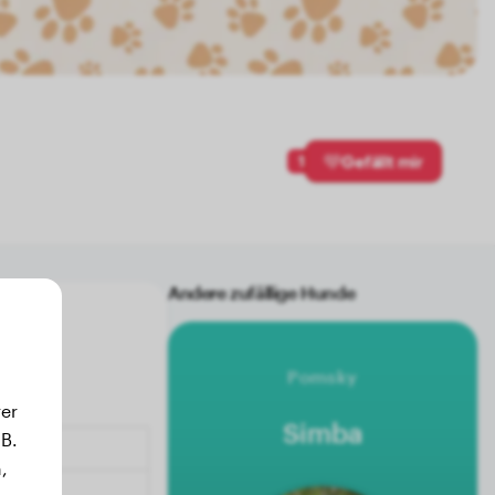
1
Gefällt mir
Andere zufällige Hunde
Pomsky
er
Simba
B.
,