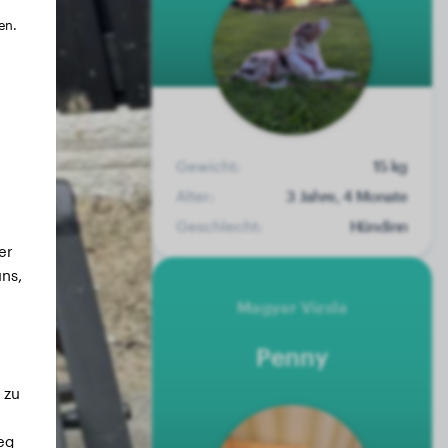
en.
Gewicht:
15 kg
Alter:
3 Jahre, 4 Monate
Geschlecht:
Hündinn
er
ns,
Magyar Vizsla
Penny
 zu
eg