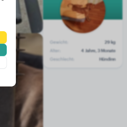
Gewicht:
29 kg
Alter:
4 Jahre, 3 Monate
Geschlecht:
Hündinn