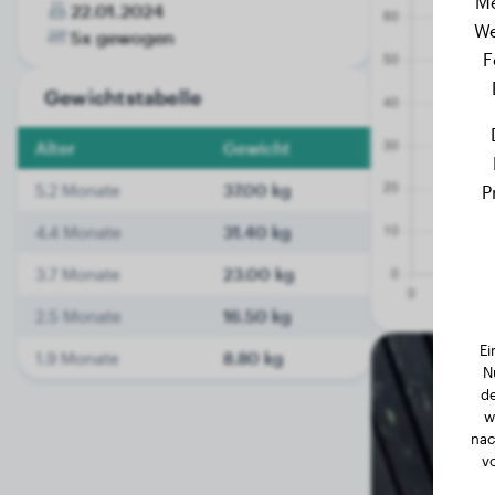
Me
22.01.2024
We
5x gewogen
F
Gewichtstabelle
Alter
Gewicht
5.2 Monate
37.00 kg
P
4.4 Monate
31.40 kg
3.7 Monate
23.00 kg
2.5 Monate
16.50 kg
Ei
1.9 Monate
8.80 kg
N
de
w
nac
v