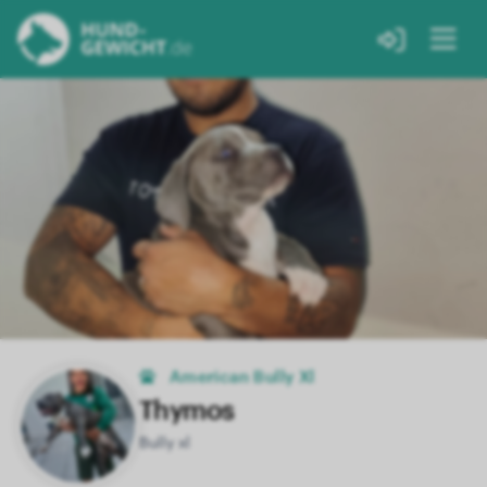
American Bully Xl
Thymos
Bully xl