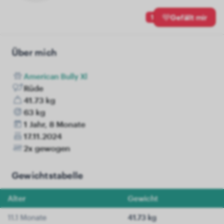
1
Gefällt mir
Über mich
American Bully Xl
Rüde
41.73 kg
63 kg
1 Jahr, 8 Monate
17.11.2024
2x gewogen
Gewichtstabelle
Alter
Gewicht
11.1 Monate
41.73 kg