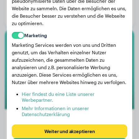
Gewicht:
2 kg
pseudonymisierte Daten über die Besucher der
Website zu sammeln. Die Daten ermöglichen es uns,
Alter:
2 Jahre, 3 Monate
die Besucher besser zu verstehen und die Webseite
Geschlecht:
Rüde
zu optimieren.
Marketing
Cavalier King Charles Spaniel
Marketing Services werden von uns und Dritten
genutzt, um das Verhalten einzelner Nutzer
Zero
aufzuzeichnen, die gesammelten Daten zu
analysieren und z.B. personalisierte Werbung
anzuzeigen. Diese Services ermöglichen es uns,
Nutzer über mehrere Websites hinweg zu verfolgen.
Hier findest du eine Liste unserer
Werbepartner.
Mehr Informationen in unserer
Datenschutzerklärung
Weiter und akzeptieren
Gewicht:
3 kg