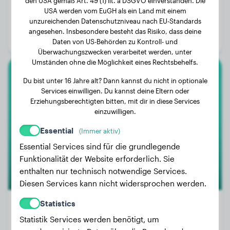
den USA gemäß Art. 49 (1) lit. a DSGVO einverstanden. Die
Gewicht:
35 kg
USA werden vom EuGH als ein Land mit einem
unzureichenden Datenschutzniveau nach EU-Standards
Alter:
2 Jahre, 8 Monate
angesehen. Insbesondere besteht das Risiko, dass deine
Geschlecht:
Rüde
Daten von US-Behörden zu Kontroll- und
Überwachungszwecken verarbeitet werden, unter
Umständen ohne die Möglichkeit eines Rechtsbehelfs.
Dackel
Du bist unter 16 Jahre alt? Dann kannst du nicht in optionale
Services einwilligen. Du kannst deine Eltern oder
Erziehungsberechtigten bitten, mit dir in diese Services
Voldy
einzuwilligen.
Essential
(Immer aktiv)
1
Essential Services sind für die grundlegende
Funktionalität der Website erforderlich. Sie
enthalten nur technisch notwendige Services.
Diesen Services kann nicht widersprochen werden.
Statistics
Statistik Services werden benötigt, um