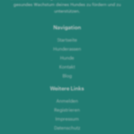
gesundes Wachstum deines Hundes zu fördern und zu
unterstützen.
Navigation
Startseite
Hunderassen
Hunde
Kontakt
Blog
Weitere Links
Anmelden
Registrieren
Impressum
Datenschutz