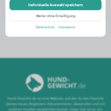
Alter:
2 Jahre, 11 Monate
Individuelle Auswahl speichern
Geschlecht:
Rüde
Weiter ohne Einwilligung
Datenschutz
Impressum
Hund-Gewicht.de ist eine Website, auf der du das Gewicht
deines treuen Begleiters dokumentieren, überprüfen und mit
anderen Hunden vergleichen kannst. Unser Ziel ist es, ein