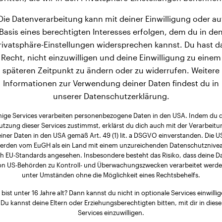
Die Datenverarbeitung kann mit deiner Einwilligung oder au
Basis eines berechtigten Interesses erfolgen, dem du in de
rivatsphäre-Einstellungen widersprechen kannst. Du hast d
Recht, nicht einzuwilligen und deine Einwilligung zu einem
späteren Zeitpunkt zu ändern oder zu widerrufen. Weitere
Informationen zur Verwendung deiner Daten findest du in
unserer Datenschutzerklärung.
nige Services verarbeiten personenbezogene Daten in den USA. Indem du 
utzung dieser Services zustimmst, erklärst du dich auch mit der Verarbeitu
iner Daten in den USA gemäß Art. 49 (1) lit. a DSGVO einverstanden. Die 
erden vom EuGH als ein Land mit einem unzureichenden Datenschutznive
h EU-Standards angesehen. Insbesondere besteht das Risiko, dass deine D
on US-Behörden zu Kontroll- und Überwachungszwecken verarbeitet werde
unter Umständen ohne die Möglichkeit eines Rechtsbehelfs.
 bist unter 16 Jahre alt? Dann kannst du nicht in optionale Services einwillig
Du kannst deine Eltern oder Erziehungsberechtigten bitten, mit dir in diese
Services einzuwilligen.