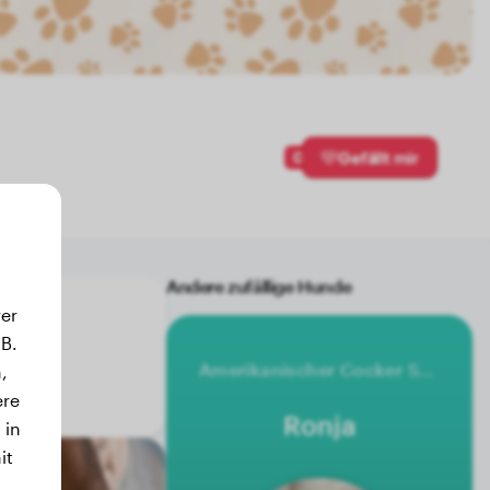
0
Gefällt mir
Andere zufällige Hunde
er
B.
Amerikanischer Cocker Spaniel
,
t.
ere
Ronja
 in
it
.