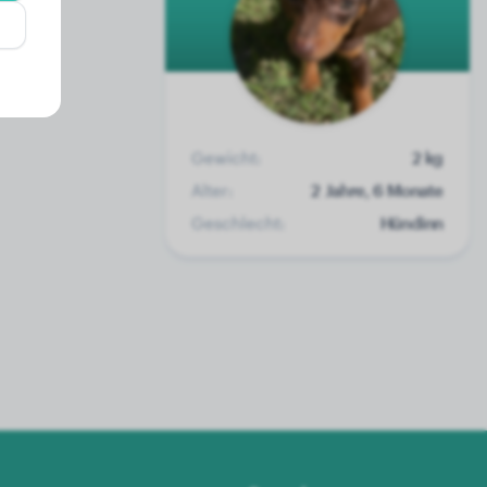
Gewicht:
2 kg
Alter:
2 Jahre, 6 Monate
Geschlecht:
Hündinn