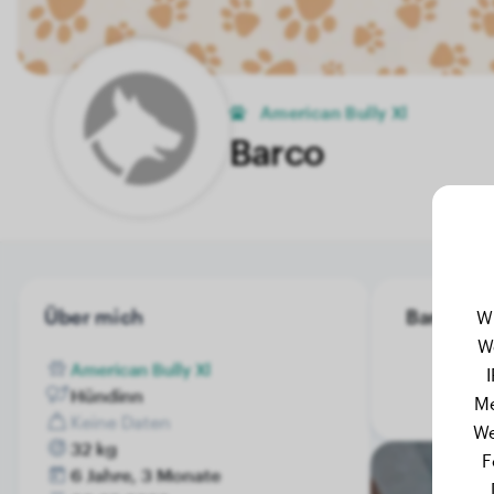
American Bully Xl
Barco
Über mich
Barco's G
W
W
American Bully Xl
Hündinn
Me
Keine Daten
We
32 kg
F
6 Jahre, 3 Monate