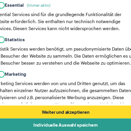
Essential
(Immer aktiv)
ential Services sind für die grundlegende Funktionalität der
site erforderlich. Sie enthalten nur technisch notwendige
vices. Diesen Services kann nicht widersprochen werden.
Statistics
tistik Services werden benötigt, um pseudonymisierte Daten üb
 Besucher der Website zu sammeln. Die Daten ermöglichen es u
 Besucher besser zu verstehen und die Webseite zu optimieren.
Marketing
keting Services werden von uns und Dritten genutzt, um das
halten einzelner Nutzer aufzuzeichnen, die gesammelten Daten
lysieren und z.B. personalisierte Werbung anzuzeigen. Diese
vices ermöglichen es uns, Nutzer über mehrere Websites hinw
verfolgen.
Weiter und akzeptieren
Hier findest du eine Liste unserer Werbepartner.
Individuelle Auswahl speichern
Mehr Informationen in unserer Datenschutzerklärung