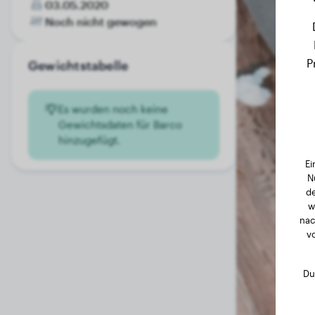
03.05.2020
Noch nicht gewogen
P
Gewichtstabelle
Es wurden noch keine
Gewichtsdaten für Barco
hinzugefügt.
Ei
N
de
w
nac
v
Du