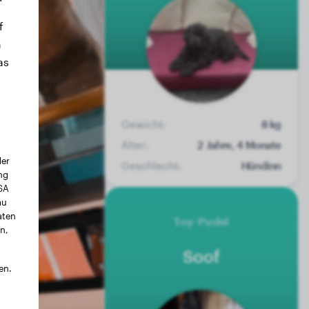
f
n
as
Gewicht:
8 kg
Alter:
2 Jahre, 4 Monate
der
Geschlecht:
Hündinn
ng
USA
au
aten
Toy-Pudel
n,
Soof
en.