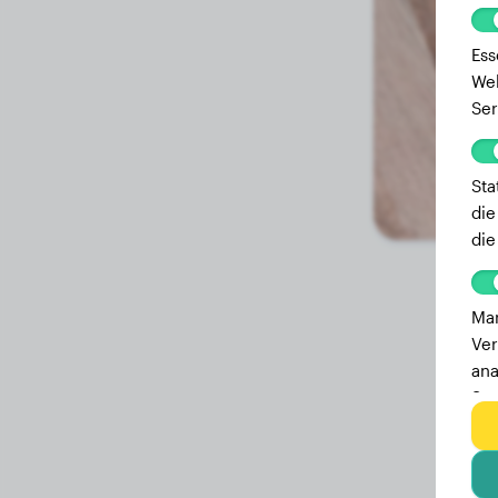
Ess
Web
Ser
Sta
die
die
Mar
Ver
ana
Ser
zu 