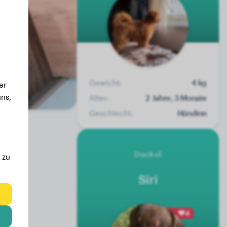
Gewicht:
4 kg
er
ns,
Alter:
2 Jahre, 3 Monate
Geschlecht:
Hündinn
Dackel
 zu
Siri
eg
4