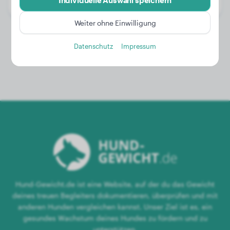
Individuelle Auswahl speichern
Geschlecht:
Hündinn
Weiter ohne Einwilligung
Datenschutz
Impressum
Hund-Gewicht.de ist eine Website, auf der du das Gewicht
deines treuen Begleiters dokumentieren, überprüfen und mit
anderen Hunden vergleichen kannst. Unser Ziel ist es, ein
gesundes Wachstum deines Hundes zu fördern und zu
unterstützen.