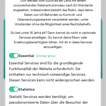
USA werden vom EuGH als ein Land mit einem
Alter:
2 Jahre, 8 Monate
unzureichenden Datenschutzniveau nach EU-Standards
Geschlecht:
Rüde
angesehen. Insbesondere besteht das Risiko, dass deine
Daten von US-Behörden zu Kontroll- und
Überwachungszwecken verarbeitet werden, unter
Umständen ohne die Möglichkeit eines Rechtsbehelfs.
Dogo Canario
Du bist unter 16 Jahre alt? Dann kannst du nicht in optionale
Services einwilligen. Du kannst deine Eltern oder
Tyson
Erziehungsberechtigten bitten, mit dir in diese Services
einzuwilligen.
Essential
(Immer aktiv)
Essential Services sind für die grundlegende
Funktionalität der Website erforderlich. Sie
enthalten nur technisch notwendige Services.
Diesen Services kann nicht widersprochen werden.
Statistics
Statistik Services werden benötigt, um
Gewicht:
23 kg
pseudonymisierte Daten über die Besucher der
Alter:
2 Jahre, 6 Monate