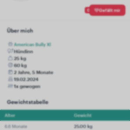
0
Gefällt mir
Über mich
American Bully Xl
Hündinn
25 kg
60 kg
2 Jahre, 5 Monate
19.02.2024
1x gewogen
Gewichtstabelle
Alter
Gewicht
6.6 Monate
25.00 kg